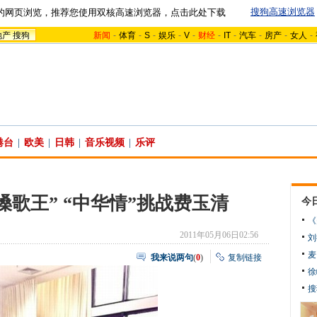
搜狗高速浏览器
的网页浏览，推荐您使用双核高速浏览器，点击此处下载
地产
搜狗
新闻
-
体育
-
S
-
娱乐
-
V
-
财经
-
IT
-
汽车
-
房产
-
女人
-
港台
|
欧美
|
日韩
|
音乐视频
|
乐评
嗓歌王” “中华情”挑战费玉清
今
《
2011年05月06日02:56
刘
麦
我来说两句
(
0
)
复制链接
徐
搜