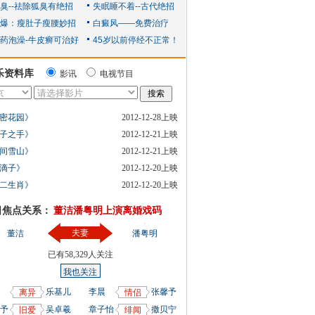
乐资料库
影讯
电视节目
密花园》
2012-12-28上映
子之手》
2012-12-21上映
间雪山》
2012-12-21上映
滴子》
2012-12-20上映
二生肖》
2012-12-20上映
日焦点关系：
董洁潘粤明上演离婚戏码
夫妻
董洁
潘粤明
已有
58,329
人关注
我也关注
乐基儿
李晨
张馨予
离异
情侣
予
吴卓羲
章子怡
撒贝宁
旧爱
绯闻