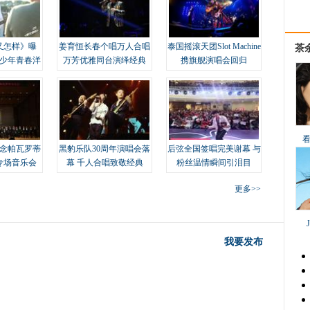
又怎样》曝
姜育恒长春个唱万人合唱
泰国摇滚天团Slot Machine
茶
变少年青春洋
万芳优雅同台演绎经典
携旗舰演唱会回归
念帕瓦罗蒂
黑豹乐队30周年演唱会落
后弦全国签唱完美谢幕 与
专场音乐会
幕 千人合唱致敬经典
粉丝温情瞬间引泪目
更多>>
我要发布