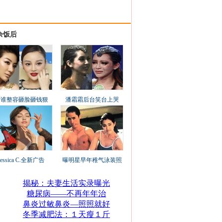
余饭后
看谁整容砸脸砸钱狠
潘霜霜后台笑台上哭
Jessica C.全新广告
曝明星早年稚气泳装照