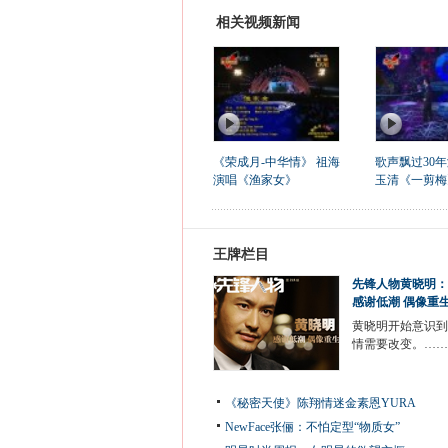
相关视频新闻
《荣成月-中华情》 祖海
歌声飘过30年
演唱《渔家女》
玉清《一剪梅
王牌栏目
先锋人物黄晓明：
感谢低潮 偶像重
黄晓明开始意识到
情需要改变。……
《秘密天使》陈翔情迷金素恩YURA
NewFace张俪：不怕定型“物质女”