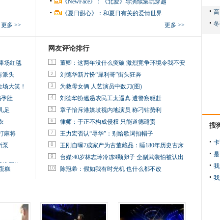
《NewFace》：《北爱》导演续集玩穿越
《夏日甜心》：和夏日有关的爱情世界
更多 >>
更多 >>
网友评论排行
1
捧场红毯
董卿：这两年没什么突破 激烈竞争环境令我不安
2
有派头
刘德华新片扮“犀利哥”街头狂奔
3
全场大笑！
为救母女俩 人艺演员中数刀(图)
4
妈孕肚
刘德华扮邋遢农民工太逼真 遭警察驱赶
5
儿足
章子怡斥港媒歧视内地演员 称刁钻势利
6
衣
律师：于正不构成侵权 只能道德谴责
搜
7
打麻将
王力宏否认“辱华”：别给歌词扣帽子
卡
8
所泵
王刚自曝7成家产为古董藏品：睡180年历史古床
是
9
台媒:40岁林志玲冷冻9颗卵子 全副武装怕被认出
掉这照片
我
10
蛋糕
陈冠希：假如我有时光机 也什么都不改
我