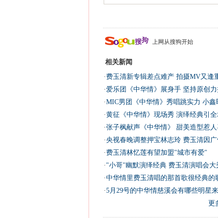
上网从搜狗开始
相关新闻
·
费玉清新专辑差点难产 拍摄MV又逢重
·
爱乐团《中华情》展身手 坚持原创力
·
MIC男团《中华情》秀唱跳实力 小鑫
·
黄征《中华情》现场秀 演绎经典引全
·
张子枫献声《中华情》 甜美造型惹人喜
·
央视春晚调整押宝林志玲 费玉清因广
·
费玉清林忆莲有望加盟"城市有爱"
·
"小哥"幽默演绎经典 费玉清演唱会大
·
中华情里费玉清唱的那首歌很经典的
·
5月29号的中华情慈溪会有哪些明星
更