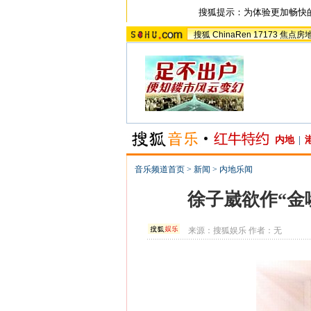
搜狐提示：为体验更加畅快
搜狐
ChinaRen
17173
焦点房
内地
|
音乐频道首页
>
新闻
>
内地乐闻
徐子崴欲作“金
来源：
搜狐娱乐
作者：无