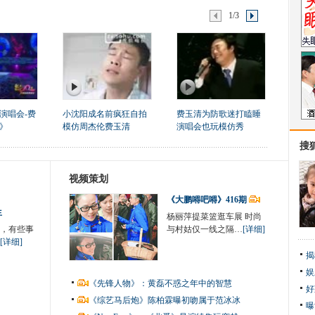
1/3
演唱会-费
小沈阳成名前疯狂自拍
费玉清为防歌迷打瞌睡
》
模仿周杰伦费玉清
演唱会也玩模仿秀
搜
视频策划
《大鹏嘚吧嘚》416期
生
杨丽萍提菜篮逛车展 时尚
，有些事
与村姑仅一线之隔…
[详细]
[详细]
揭
娱
《先锋人物》：黄磊不惑之年中的智慧
好
《综艺马后炮》陈柏霖曝初吻属于范冰冰
曝