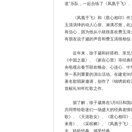
道”乐队，一起合练了《凤凰于飞》
《凤凰于飞》和《星心相印》作为3
玉清演绎的动人心扉、淋漓尽致，此
有信心，因为他从小就很喜欢费玉清
有朋友说子崴的声音和费玉清很相似
近年来，徐子崴和好搭档、亲兄弟
《中国之最》、《家在心里》等经典
央电视台春节联欢晚会、心连心、中
等一系列重要的演出活动。在建党9
著名歌唱家邀请，创作了《锦绣前程
首献礼90年红歌之作。
据了解，徐子崴将在5月8日和国内
共同带给歌迷们一场盛大的经典老情
歌》、《天涯歌女》、《星心相印》
来香》、《采槟榔》、《凤凰于飞》
去，聆听经典、感受经典。