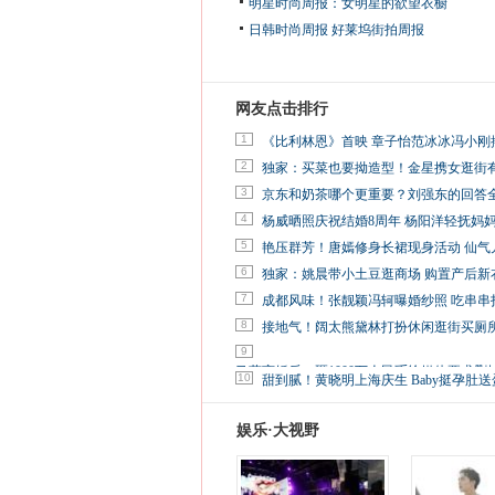
明星时尚周报：女明星的欲望衣橱
日韩时尚周报
好莱坞街拍周报
网友点击排行
1
《比利林恩》首映 章子怡范冰冰冯小刚
2
独家：买菜也要拗造型！金星携女逛街
3
京东和奶茶哪个更重要？刘强东的回答
4
杨威晒照庆祝结婚8周年 杨阳洋轻抚妈
5
艳压群芳！唐嫣修身长裙现身活动 仙气
6
独家：姚晨带小土豆逛商场 购置产后新
7
成都风味！张靓颖冯轲曝婚纱照 吃串串
8
接地气！阔太熊黛林打扮休闲逛街买厕
9
马蓉离婚后，砸1000万人民币给媒体要求删
10
甜到腻！黄晓明上海庆生 Baby挺孕肚送
娱乐·大视野