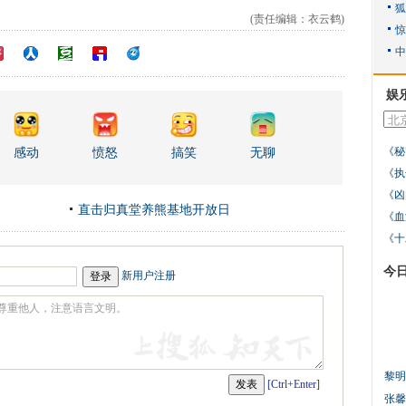
(责任编辑：衣云鹤)
娱
《秘
感动
愤怒
搞笑
无聊
《执
《凶
直击归真堂养熊基地开放日
《血
《十
今
新用户注册
黎明
[Ctrl+Enter]
张馨