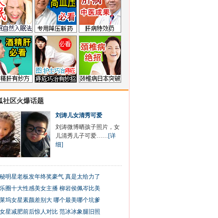
狐社区火爆话题
刘涛儿女清秀可爱
刘涛微博晒孩子照片，女
儿清秀儿子可爱……
[详
细]
秘明星老板发年终奖豪气 真是太给力了
乐圈十大性感美女主播 柳岩侯佩岑比美
莱坞女星素颜差别大 哪个最美哪个坑爹
女星减肥前后惊人对比 范冰冰象腿旧照