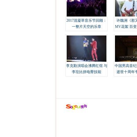
2017混凝草音乐节回顾：
许魏洲《那
一整片天空的乐章
MV花絮 百
溢
李克勤演唱会沸腾红馆 与
中国男高音纪
李玟比拼电臀技能
逝世十周年