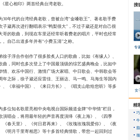
、《星心相印》两首经典台湾老歌。
搜
0年代的台湾经典老歌，曾被台湾“金嗓歌王”、著名歌手费
次子崴再次进行翻唱表示“鸭梨很大”，不过子崴还是对自己很
大哥的歌曲，到现在车里还经常听着费老的唱片，平时也经常
，。自己出道多年并有“小费玉清”之称。
专
徐子淳合作创作了很多脍炙人口的歌曲，比如《有缘人》、
歌曲，同时也多次登上了中国最顶级的综艺盛典晚会，比如中
华情、欢乐中国行、激情广场大家唱、中日歌会、中韩歌会等
0周年之际，徐子崴还应雷佳、王丽达、马一鸣、马海生等国内
》、《幸福中国》、《来日方长》、《唱支山歌给您听》等多
女
精
多位知名歌星亮相中央电视台国际频道金牌“中华情”栏目，
歌演唱会，将用最年轻的声音再度演绎《夜上海》、《四季
、《春天里》、《何日君再来》、《玫瑰玫瑰我爱你》、《夜
、《明月千里寄相思》等十多首经典情歌，带您一起回到过