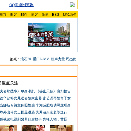
QQ高速浏览器
视频
-
播客
-
邮件
-
博客
-
微博
-
BBS
-
我说两句
热点：
滚石30
重口味MV
新声力量
周杰伦
日重点关注
夫妻那些事》单身潮趴
《秘密天使》魔幻预告
德华欲将女儿送妻娘家密养
张艺谋再婚育子女
当娜新专辑宣传照性感
李湘减肥成功黑丝现身
峥外出带女士帽显邋遢
吴秀波离京老婆送行
狐视频电视剧盛典背后故事
先锋人物：黄磊