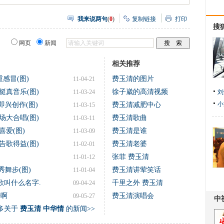
我来说两句
(
0
)
复制链接
打印
搜
网页
新闻
相关推荐
感冒(图)
费玉清的图片
11-04-21
挺真音乐(图)
徐子崴的高清视频
11-03-24
刘
小
即兴创作(图)
费玉清减肥中心
11-03-15
场大合唱(图)
费玉清歌曲
11-03-11
爱(图)
费玉清是谁
11-03-09
告歌得益(图)
费玉清老婆
11-02-01
张菲 费玉清
11-01-12
秀舞步(图)
费玉清讲荤笑话
11-01-04
歌叫什么名字.
千里之外 费玉清
09-04-24
来啊
费玉清演唱会
09-05-27
多关于
费玉清 中华情
的新闻>>