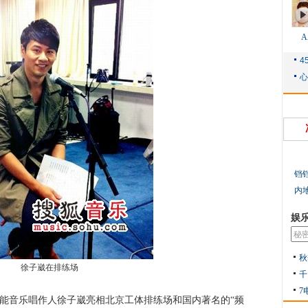
铛
内
娱
秋
徐子崴在排练场
千
7
能音乐唱作人徐子崴亮相北京工体排练场和国内著名的“频