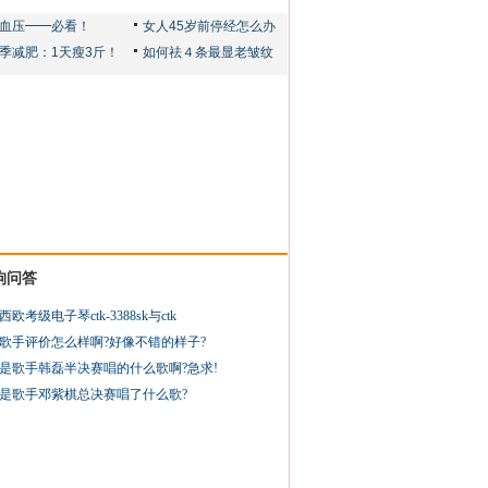
狗问答
西欧考级电子琴ctk-3388sk与ctk
歌手评价怎么样啊?好像不错的样子?
是歌手韩磊半决赛唱的什么歌啊?急求!
是歌手邓紫棋总决赛唱了什么歌?