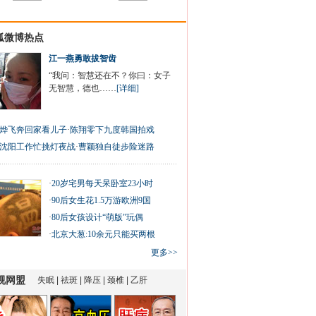
狐微博热点
江一燕勇敢拔智齿
“我问：智慧还在不？你曰：女子
无智慧，德也……
[详细]
烨飞奔回家看儿子
·
陈翔零下九度韩国拍戏
沈阳工作忙挑灯夜战
·
曹颖独自徒步险迷路
·
20岁宅男每天呆卧室23小时
·
90后女生花1.5万游欧洲9国
·
80后女孩设计“萌版”玩偶
·
北京大葱:10余元只能买两根
更多>>