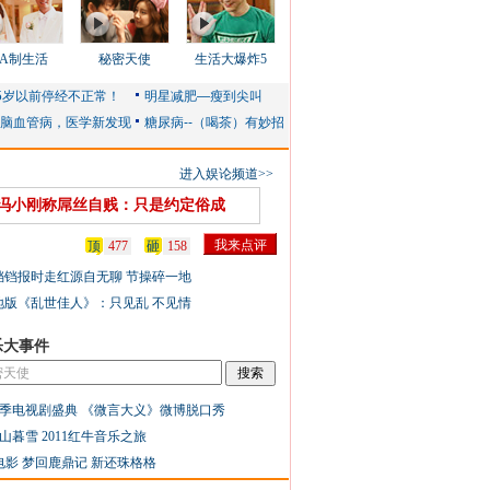
AA制生活
秘密天使
生活大爆炸5
进入娱论频道>>
冯小刚称屌丝自贱：只是约定俗成
顶
477
砸
158
铛铛报时走红源自无聊 节操碎一地
地版《乱世佳人》：只见乱 不见情
乐大事件
季电视剧盛典
《微言大义》微博脱口秀
山暮雪
2011红牛音乐之旅
电影
梦回鹿鼎记
新还珠格格