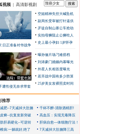
狐视频
|
高清影视剧
空姐精神失控大喊坠机
副局长受审被打针逼供
歹徒自制山寨公车抢劫
实拍母狮阻止公狮吃人
史上最小孕妇 1岁怀孕
家:日正准备对华战争
曝孙俪片场刁难搭档
刘涛豪门婚姻内幕曝光
外星人长相首度曝光
若开战中国有多少胜算
25岁美女发裸照卖时间
子遭性侵无奈求带套
彩推荐