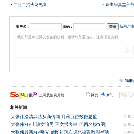
二月二抬头龙见喜
直击归真堂养
新用户注
用户名：
密码：
我来
上网从搜狗开始
网页
新闻
相关新闻
·
大张伟澄清弃艺从商传闻 月薪五位数做总监
11-05-
·
大张伟MV上演女追男 王文博客串"巴西名模"(图)
11-05-
·
大张伟最新MV曝光 跪图钉玩自虐恶搞致敬周星驰
11-05-