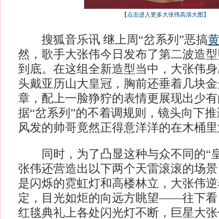
【点击进入更多大张伟高清大图】
搜狐音乐讯 继上周“岔系列”恶搞
然，歌手大张伟今日发布了第二波造型
到底。在这组全新造型当中，大张伟身
头戴亚历山大皇冠，胸前还垂着几块金
章，配上一脸狰狞的表情更展现出少有
据“岔系列”的不着调规则，镜头向下
风发的帅哥竟然正得意洋洋的在木桶里
同时，为了凸显这种与众不同的“皇
张伟还营造出以下两个天雷滚滚的场景
是闪烁的霓虹灯和高楼林立，大张伟逆
定，目光如炬的向远方眺望——往下看
红毯典礼上各处闪光灯不断，巨星大张