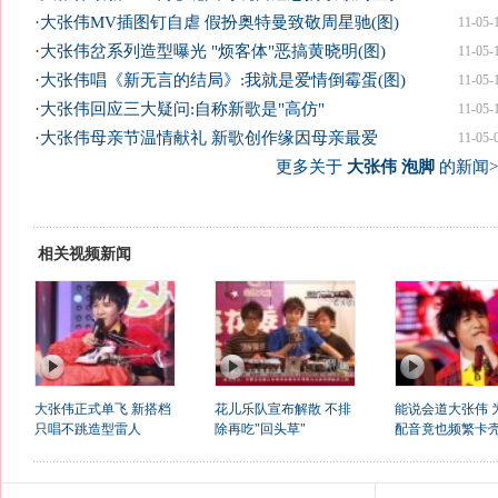
·
大张伟MV插图钉自虐 假扮奥特曼致敬周星驰(图)
11-05-
·
大张伟岔系列造型曝光 "烦客体"恶搞黄晓明(图)
11-05-
·
大张伟唱《新无言的结局》:我就是爱情倒霉蛋(图)
11-05-
·
大张伟回应三大疑问:自称新歌是"高仿"
11-05-
·
大张伟母亲节温情献礼 新歌创作缘因母亲最爱
11-05-
更多关于
大张伟 泡脚
的新闻>
相关视频新闻
大张伟正式单飞 新搭档
花儿乐队宣布解散 不排
能说会道大张伟 
只唱不跳造型雷人
除再吃"回头草"
配音竟也频繁卡