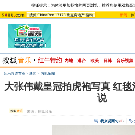
搜狐提示：为体验更加畅快的网页浏览，推荐您使用双核高
搜狐
ChinaRen
17173
焦点房地产
搜狗
新闻
-
体
内地
|
港台
|
欧美
|
日韩
|
音乐视频
音乐频道首页
>
新闻
>
内地乐闻
大张伟戴皇冠拍虎袍写真 红毯
说
来源：
搜狐音乐
我来说两句
(
0
)