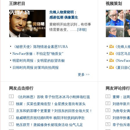
王牌栏目
视频策划
先锋人物黄晓明：
感谢低潮 偶像重生
黄晓明开始意识到，有些事
情需要改变。……
[详细]
《秘密天使》陈翔情迷金素恩YURA
《先锋人
NewFace张俪：不怕定型“物质女”
《综艺马
明星时尚周报：女明星的欲望衣橱
《NewF
日韩时尚周报
好莱坞街拍周报
《夏日甜
更多 >>
网友点击排行
网友评论排行
1
1
《比利林恩》首映 章子怡范冰冰冯小刚捧场红毯
董卿：这两
2
2
独家：买菜也要拗造型！金星携女逛街有派头
刘德华新片
3
3
京东和奶茶哪个更重要？刘强东的回答全场大笑！
为救母女俩
4
4
杨威晒照庆祝结婚8周年 杨阳洋轻抚妈妈孕肚
刘德华扮邋
5
5
艳压群芳！唐嫣修身长裙现身活动 仙气儿足
章子怡斥港