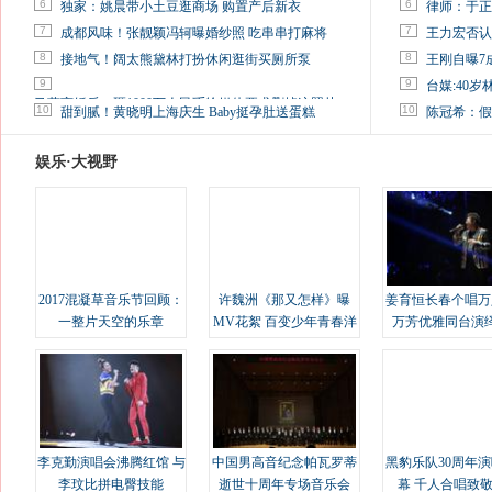
6
6
独家：姚晨带小土豆逛商场 购置产后新衣
律师：于正
7
7
成都风味！张靓颖冯轲曝婚纱照 吃串串打麻将
王力宏否认
8
8
接地气！阔太熊黛林打扮休闲逛街买厕所泵
王刚自曝7
9
9
台媒:40
马蓉离婚后，砸1000万人民币给媒体要求删掉这照片
10
10
甜到腻！黄晓明上海庆生 Baby挺孕肚送蛋糕
陈冠希：假
娱乐·大视野
2017混凝草音乐节回顾：
许魏洲《那又怎样》曝
姜育恒长春个唱万
一整片天空的乐章
MV花絮 百变少年青春洋
万芳优雅同台演
溢
李克勤演唱会沸腾红馆 与
中国男高音纪念帕瓦罗蒂
黑豹乐队30周年
李玟比拼电臀技能
逝世十周年专场音乐会
幕 千人合唱致