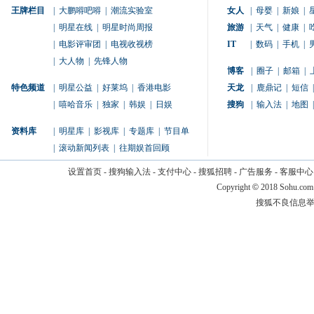
王牌栏目
|
大鹏嘚吧嘚
|
潮流实验室
女人
|
母婴
|
新娘
|
|
明星在线
|
明星时尚周报
旅游
|
天气
|
健康
|
|
电影评审团
|
电视收视榜
IT
|
数码
|
手机
|
|
大人物
|
先锋人物
博客
|
圈子
|
邮箱
|
特色频道
|
明星公益
|
好莱坞
|
香港电影
天龙
|
鹿鼎记
|
短信
|
|
嘻哈音乐
|
独家
|
韩娱
|
日娱
搜狗
|
输入法
|
地图
|
资料库
|
明星库
|
影视库
|
专题库
|
节目单
|
滚动新闻列表
|
往期娱首回顾
设置首页
-
搜狗输入法
-
支付中心
-
搜狐招聘
-
广告服务
-
客服中心
Copyright
©
2018 Sohu.com
搜狐不良信息