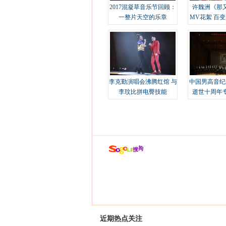
2017混凝草音乐节回顾：
许魏洲《那
一整片天空的乐章
MV花絮 百
溢
李克勤演唱会沸腾红馆 与
中国男高音纪
李玟比拼电臀技能
逝世十周年
近期热点关注