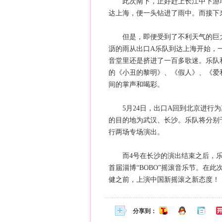
此次南下，正好赶上长江中下游地区普遍
达上海，便一头钻进了雨中。而接下
但是，即便受到了不利天气的巨大
沥的雨从出口A乐队到达上海开始，
音堂里还是挤进了一百多歌迷。乐队和
的《小丑的黎明》、《假人》、《爱
间的掌声和喝彩。
5月24日，出口A回到北京进行为
的目的地为武汉、长沙。乐队将分别于6月3日武汉
行两场专场演出。
而4号在长沙的演出结束之后，乐队
首届淄博“BOBO”摇滚音乐节。在此
健之前，上演中国新摇滚之新态度！
分享到：