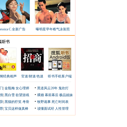
Jessica C.全新广告
曝明星早年稚气泳装照
狐听书
纲经典相声
官迷/财迷/色迷
听书手机客户端
门
|
金瓶梅
女心理师
黑道风云20年
鬼吹灯
情
|
黑白雪
欲望游戏
裸婚
幕前幕后
极品姐妹
异
|
黑猫的狞笑
考骨
牧野诡事
死亡时间表
荐
|
宝贝这样做真棒
读懂面试经
人性管理