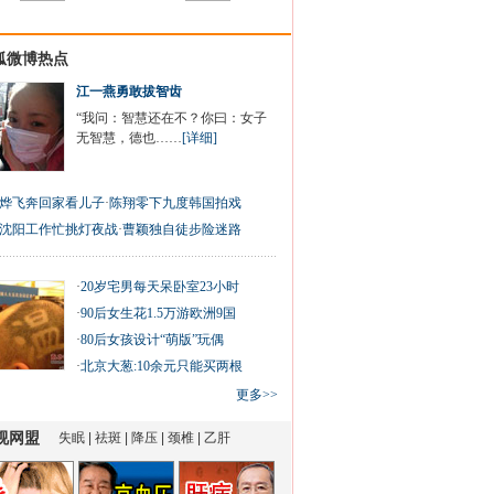
狐微博热点
江一燕勇敢拔智齿
“我问：智慧还在不？你曰：女子
无智慧，德也……
[详细]
烨飞奔回家看儿子
·
陈翔零下九度韩国拍戏
沈阳工作忙挑灯夜战
·
曹颖独自徒步险迷路
·
20岁宅男每天呆卧室23小时
·
90后女生花1.5万游欧洲9国
·
80后女孩设计“萌版”玩偶
·
北京大葱:10余元只能买两根
更多>>