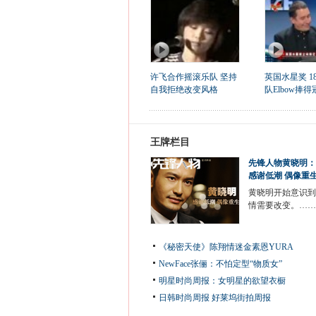
许飞合作摇滚乐队 坚持
英国水星奖 1
自我拒绝改变风格
队Elbow捧得
王牌栏目
先锋人物黄晓明：
感谢低潮 偶像重
黄晓明开始意识到
情需要改变。……
《秘密天使》陈翔情迷金素恩YURA
NewFace张俪：不怕定型“物质女”
明星时尚周报：女明星的欲望衣橱
日韩时尚周报
好莱坞街拍周报