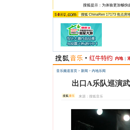
搜狐提示：为体验更加畅快
搜狐
ChinaRen
17173
焦点房
内地
|
音乐频道首页
>
新闻
>
内地乐闻
出口A乐队巡演武
来源：
搜狐音乐