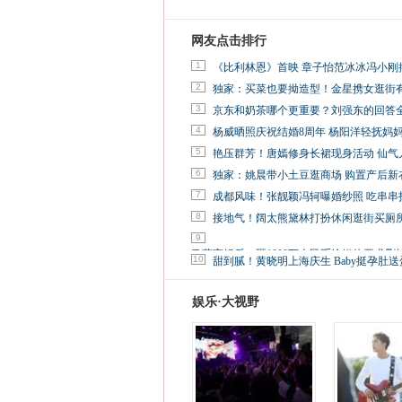
网友点击排行
1
《比利林恩》首映 章子怡范冰冰冯小刚
2
独家：买菜也要拗造型！金星携女逛街
3
京东和奶茶哪个更重要？刘强东的回答
4
杨威晒照庆祝结婚8周年 杨阳洋轻抚妈
5
艳压群芳！唐嫣修身长裙现身活动 仙气
6
独家：姚晨带小土豆逛商场 购置产后新
7
成都风味！张靓颖冯轲曝婚纱照 吃串串
8
接地气！阔太熊黛林打扮休闲逛街买厕
9
马蓉离婚后，砸1000万人民币给媒体要求删
10
甜到腻！黄晓明上海庆生 Baby挺孕肚送
娱乐·大视野