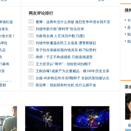
搜
网友评论排行
卡
1
捧场红毯
董卿：这两年没什么突破 激烈竞争环境令我不安
是
2
有派头
刘德华新片扮“犀利哥”街头狂奔
我
3
全场大笑！
为救母女俩 人艺演员中数刀(图)
我
4
妈孕肚
刘德华扮邋遢农民工太逼真 遭警察驱赶
5
儿足
章子怡斥港媒歧视内地演员 称刁钻势利
6
衣
律师：于正不构成侵权 只能道德谴责
7
打麻将
王力宏否认“辱华”：别给歌词扣帽子
8
所泵
王刚自曝7成家产为古董藏品：睡180年历史古床
9
台媒:40岁林志玲冷冻9颗卵子 全副武装怕被认出
掉这照片
10
蛋糕
陈冠希：假如我有时光机 也什么都不改
茶