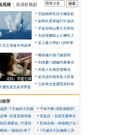
狐视频
|
高清影视剧
空姐精神失控大喊坠机
副局长受审被打针逼供
歹徒自制山寨公车抢劫
实拍母狮阻止公狮吃人
史上最小孕妇 1岁怀孕
家:日正准备对华战争
曝孙俪片场刁难搭档
刘涛豪门婚姻内幕曝光
外星人长相首度曝光
若开战中国有多少胜算
25岁美女发裸照卖时间
子遭性侵无奈求带套
彩推荐