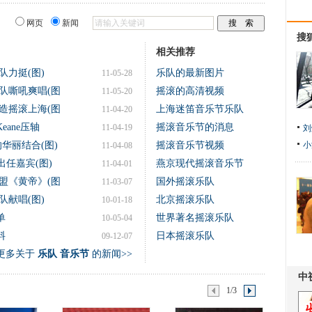
网页
新闻
搜
相关推荐
力挺(图)
乐队的最新图片
11-05-28
队嘶吼爽唱(图
摇滚的高清视频
11-05-20
造摇滚上海(图
上海迷笛音乐节乐队
11-04-20
eane压轴
摇滚音乐节的消息
11-04-19
刘
华丽结合(图)
摇滚音乐节视频
小
11-04-08
出任嘉宾(图)
燕京现代摇滚音乐节
11-04-01
盟《黄帝》(图
国外摇滚乐队
11-03-07
献唱(图)
北京摇滚乐队
10-01-18
单
世界著名摇滚乐队
10-05-04
料
日本摇滚乐队
09-12-07
更多关于
乐队 音乐节
的新闻>>
1/3