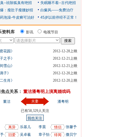
乐资料库
影讯
电视节目
密花园》
2012-12-28上映
子之手》
2012-12-21上映
间雪山》
2012-12-21上映
滴子》
2012-12-20上映
二生肖》
2012-12-20上映
日焦点关系：
董洁潘粤明上演离婚戏码
夫妻
董洁
潘粤明
已有
58,329
人关注
我也关注
乐基儿
李晨
张馨予
离异
情侣
予
吴卓羲
章子怡
撒贝宁
旧爱
绯闻