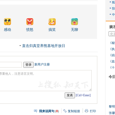
娱
感动
愤怒
搞笑
无聊
《秘
直击归真堂养熊基地开放日
《执
《凶
《血
新用户注册
《十
今
[Ctrl+Enter]
黎明
我来说两句
(
0
)
复制链接
打印
张馨