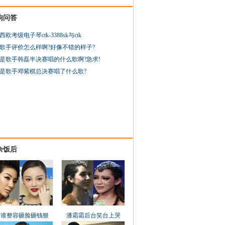
狗问答
西欧考级电子琴ctk-3388sk与ctk
歌手评价怎么样啊?好像不错的样子?
是歌手韩磊半决赛唱的什么歌啊?急求!
是歌手邓紫棋总决赛唱了什么歌?
余饭后
看谁整容砸脸砸钱狠
潘霜霜后台笑台上哭