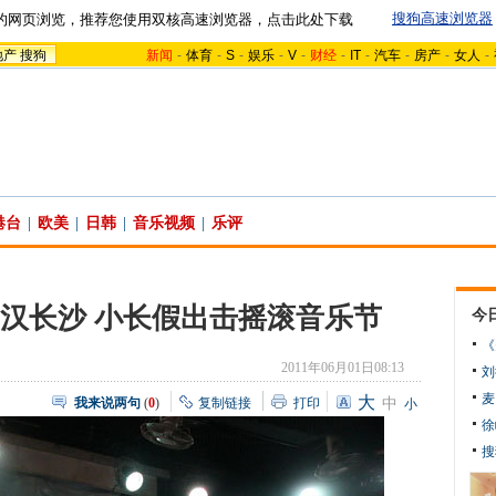
搜狗高速浏览器
的网页浏览，推荐您使用双核高速浏览器，点击此处下载
地产
搜狗
新闻
-
体育
-
S
-
娱乐
-
V
-
财经
-
IT
-
汽车
-
房产
-
女人
-
港台
|
欧美
|
日韩
|
音乐视频
|
乐评
汉长沙 小长假出击摇滚音乐节
今
《
2011年06月01日08:13
刘
麦
大
我来说两句
(
0
)
复制链接
打印
中
小
徐
搜