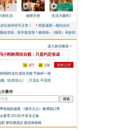
AA制生活
秘密天使
生活大爆炸5
进入娱论频道>>
冯小刚称屌丝自贱：只是约定俗成
顶
477
砸
158
铛铛报时走红源自无聊 节操碎一地
地版《乱世佳人》：只见乱 不见情
乐大事件
季电视剧盛典
《微言大义》微博脱口秀
山暮雪
2011红牛音乐之旅
电影
梦回鹿鼎记
新还珠格格