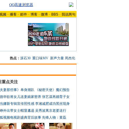
QQ高速浏览器
视频
-
播客
-
邮件
-
博客
-
微博
-
BBS
-
我说两句
热点：
滚石30
重口味MV
新声力量
周杰伦
日重点关注
夫妻那些事》单身潮趴
《秘密天使》魔幻预告
德华欲将女儿送妻娘家密养
张艺谋再婚育子女
当娜新专辑宣传照性感
李湘减肥成功黑丝现身
峥外出带女士帽显邋遢
吴秀波离京老婆送行
狐视频电视剧盛典背后故事
先锋人物：黄磊