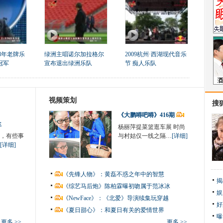
8年老牌乐
绿洲主唱诺尔加拉格尔
2009杭州·西湖现代音乐
冠军
宣布退出绿洲乐队
节 痴人乐队
视频策划
搜
《大鹏嘚吧嘚》416期
生
杨丽萍提菜篮逛车展 时尚
，有些事
与村姑仅一线之隔…
[详细]
[详细]
《先锋人物》：黄磊不惑之年中的智慧
揭
《综艺马后炮》陈柏霖曝初吻属于范冰冰
娱
《NewFace》：《北爱》导演续集玩穿越
好
《夏日甜心》：和夏日有关的爱情世界
曝
更多 >>
更多 >>