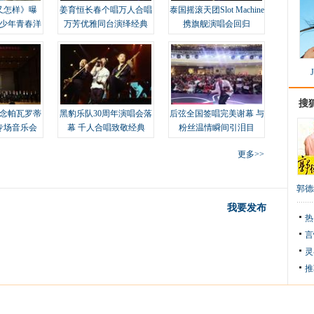
又怎样》曝
姜育恒长春个唱万人合唱
泰国摇滚天团Slot Machine
变少年青春洋
万芳优雅同台演绎经典
携旗舰演唱会回归
搜
念帕瓦罗蒂
黑豹乐队30周年演唱会落
后弦全国签唱完美谢幕 与
专场音乐会
幕 千人合唱致敬经典
粉丝温情瞬间引泪目
更多>>
郭德
我要发布
热
言
灵
推