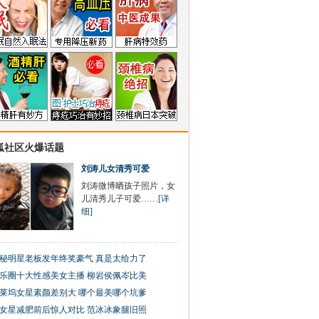
狐社区火爆话题
刘涛儿女清秀可爱
刘涛微博晒孩子照片，女
儿清秀儿子可爱……
[详
细]
秘明星老板发年终奖豪气 真是太给力了
乐圈十大性感美女主播 柳岩侯佩岑比美
莱坞女星素颜差别大 哪个最美哪个坑爹
女星减肥前后惊人对比 范冰冰象腿旧照