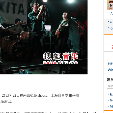
铛
内
娱
秋
1日和22日在南京61livehouse、上海育音堂和苏州
千
的专场演出。
7