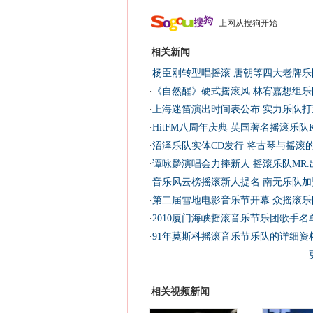
上网从搜狗开始
相关新闻
·
杨臣刚转型唱摇滚 唐朝等四大老牌乐队
·
《自然醒》硬式摇滚风 林宥嘉想组乐
·
上海迷笛演出时间表公布 实力乐队打
·
HitFM八周年庆典 英国著名摇滚乐队K
·
沼泽乐队实体CD发行 将古琴与摇滚的
·
谭咏麟演唱会力捧新人 摇滚乐队MR.
·
音乐风云榜摇滚新人提名 南无乐队加
·
第二届雪地电影音乐节开幕 众摇滚乐队
·
2010厦门海峡摇滚音乐节乐团歌手名
·
91年莫斯科摇滚音乐节乐队的详细资
相关视频新闻