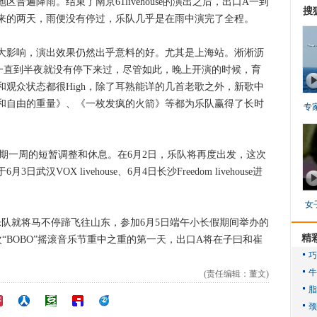
降雨。结束了南京61livehouse的演出之后，出口A一到
搜
来的两天，雨便没有停过，乐队几乎是在雨中演完了全程。
影响，演出效果仍然出乎意料的好。尤其是上海站。淅淅沥
一直到半夜就没有停下来过，尽管如此，晚上开演的时候，育
观众状态都很High，除了耳熟能详的几首老歌之外，新歌中
和自由的重量》、《一枚发疯的火箭》等都为乐队赢得了长时
专
期一周的短暂调整和休息。在6月2日，乐队将再度出发，这次
VOX livehouse、6月4日长沙Freedom livehouse进
女
就将马不停蹄飞往山东，参加6月5日端午小长假期间举办的
精
次“BOBO”摇滚音乐节重中之重的第一天，出口A将在子曰和崔
(责任编辑：董文)