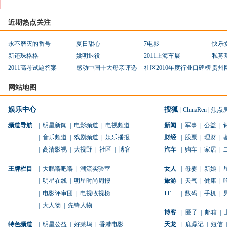
近期热点关注
永不磨灭的番号
夏日甜心
7电影
快乐
新还珠格格
姚明退役
2011上海车展
私募
2011高考试题答案
感动中国十大母亲评选
社区2010年度行业口碑榜
贵州
网站地图
娱乐中心
搜狐
|
ChinaRen
|
焦点
频道导航
|
明星新闻
|
电影频道
|
电视频道
新闻
|
军事
|
公益
|
|
音乐频道
|
戏剧频道
|
娱乐播报
财经
|
股票
|
理财
|
|
高清影视
|
大视野
|
社区
|
博客
汽车
|
购车
|
家居
|
王牌栏目
|
大鹏嘚吧嘚
|
潮流实验室
女人
|
母婴
|
新娘
|
|
明星在线
|
明星时尚周报
旅游
|
天气
|
健康
|
|
电影评审团
|
电视收视榜
IT
|
数码
|
手机
|
|
大人物
|
先锋人物
博客
|
圈子
|
邮箱
|
特色频道
|
明星公益
|
好莱坞
|
香港电影
天龙
|
鹿鼎记
|
短信
|