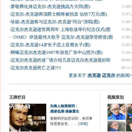
·
萧敬腾化身迈克尔-杰克逊挑战方大同(图)
11-08-
·
迈克尔-杰克逊两顶爵士帽将被拍卖 估价7万元(图)
11-07-
·
珍妮-杰克逊将与迈克尔-杰克逊"同台"演唱(图)
11-06-
·
迈克尔杰克逊逝世两周年 上海歌迷举行纪念仪式(图
11-06-
·
《NME》评选最伟大歌手 迈克尔-杰克逊荣登榜首(图
11-06-
·
迈克尔-杰克逊14岁长子恋上亚裔女子(图)
11-05-
·
网曝迈克尔杰克逊1987年游览广东中山照片(图)
11-04-
·
迈克尔杰克逊的迷``请介绍几首迈克尔杰克逊最好听
09-09-
·
迈克尔杰克逊死亡之谜?!!!
09-11-
更多关于
杰克逊 迈克尔
的新闻>
王牌栏目
视频策划
先锋人物黄晓明：
感谢低潮 偶像重生
黄晓明开始意识到，有些事
情需要改变。……
[详细]