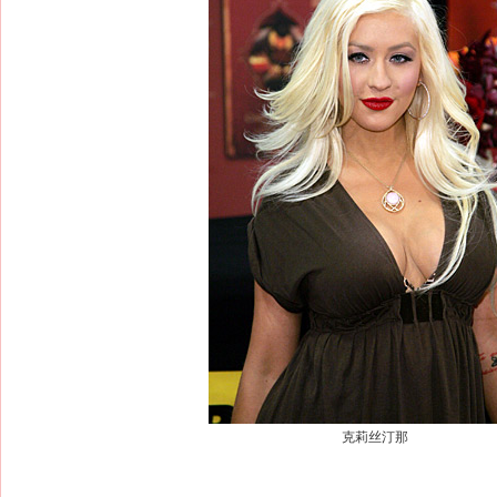
克莉丝汀那