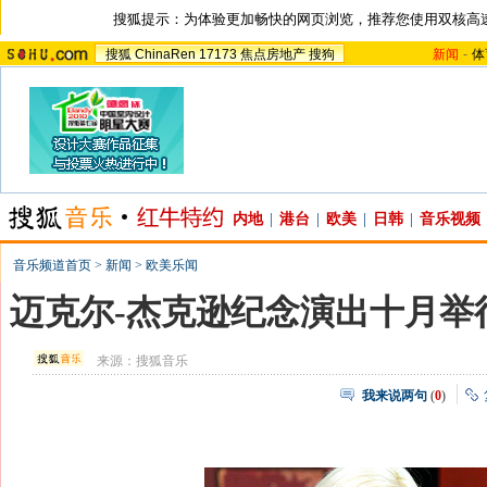
搜狐提示：为体验更加畅快的网页浏览，推荐您使用双核高
搜狐
ChinaRen
17173
焦点房地产
搜狗
新闻
-
体
内地
|
港台
|
欧美
|
日韩
|
音乐视频
音乐频道首页
>
新闻
>
欧美乐闻
迈克尔-杰克逊纪念演出十月举
来源：
搜狐音乐
我来说两句
(
0
)