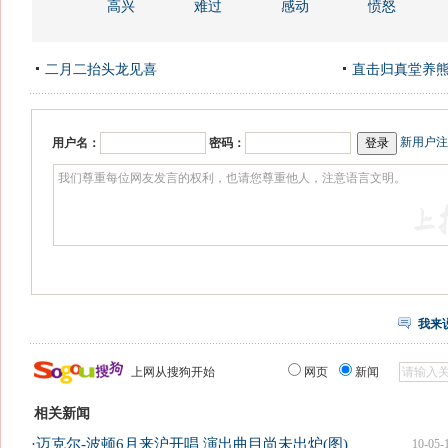
高兴
难过
感动
愤怒
二月二抬头龙见喜
直击归真堂养
新用户注
用户名：
密码：
我来
上网从搜狗开始
网页
新闻
相关新闻
·
迈克尔-波顿6月来沪开唱 演出曲目尚未出炉(图)
10-05-