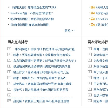
《秘密天使》陈翔情迷金素恩YURA
《先锋人
NewFace张俪：不怕定型“物质女”
《综艺马
明星时尚周报：女明星的欲望衣橱
《NewF
日韩时尚周报
好莱坞街拍周报
《夏日甜
更多 >>
网友点击排行
网友评论排行
1
1
《比利林恩》首映 章子怡范冰冰冯小刚捧场红毯
董卿：这两
2
2
独家：买菜也要拗造型！金星携女逛街有派头
刘德华新片
3
3
京东和奶茶哪个更重要？刘强东的回答全场大笑！
为救母女俩
4
4
杨威晒照庆祝结婚8周年 杨阳洋轻抚妈妈孕肚
刘德华扮邋
5
5
艳压群芳！唐嫣修身长裙现身活动 仙气儿足
章子怡斥港
6
6
独家：姚晨带小土豆逛商场 购置产后新衣
律师：于正
7
7
成都风味！张靓颖冯轲曝婚纱照 吃串串打麻将
王力宏否认
8
8
接地气！阔太熊黛林打扮休闲逛街买厕所泵
王刚自曝7
9
9
台媒:40
马蓉离婚后，砸1000万人民币给媒体要求删掉这照片
10
10
甜到腻！黄晓明上海庆生 Baby挺孕肚送蛋糕
陈冠希：假