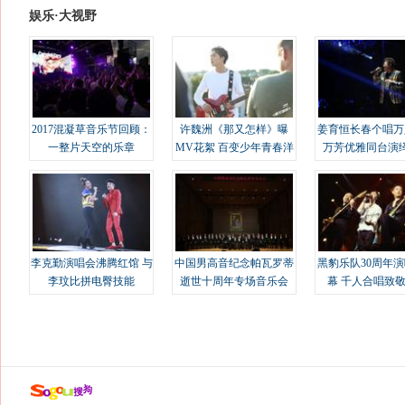
娱乐·大视野
2017混凝草音乐节回顾：
许魏洲《那又怎样》曝
姜育恒长春个唱万
一整片天空的乐章
MV花絮 百变少年青春洋
万芳优雅同台演
溢
李克勤演唱会沸腾红馆 与
中国男高音纪念帕瓦罗蒂
黑豹乐队30周年
李玟比拼电臀技能
逝世十周年专场音乐会
幕 千人合唱致