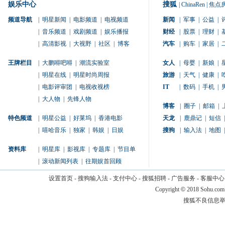
娱乐中心
搜狐
|
ChinaRen
|
焦点
频道导航
|
明星新闻
|
电影频道
|
电视频道
新闻
|
军事
|
公益
|
|
音乐频道
|
戏剧频道
|
娱乐播报
财经
|
股票
|
理财
|
|
高清影视
|
大视野
|
社区
|
博客
汽车
|
购车
|
家居
|
王牌栏目
|
大鹏嘚吧嘚
|
潮流实验室
女人
|
母婴
|
新娘
|
|
明星在线
|
明星时尚周报
旅游
|
天气
|
健康
|
|
电影评审团
|
电视收视榜
IT
|
数码
|
手机
|
|
大人物
|
先锋人物
博客
|
圈子
|
邮箱
|
特色频道
|
明星公益
|
好莱坞
|
香港电影
天龙
|
鹿鼎记
|
短信
|
|
嘻哈音乐
|
独家
|
韩娱
|
日娱
搜狗
|
输入法
|
地图
|
资料库
|
明星库
|
影视库
|
专题库
|
节目单
|
滚动新闻列表
|
往期娱首回顾
设置首页
-
搜狗输入法
-
支付中心
-
搜狐招聘
-
广告服务
-
客服中心
Copyright
©
2018 Sohu.com
搜狐不良信息