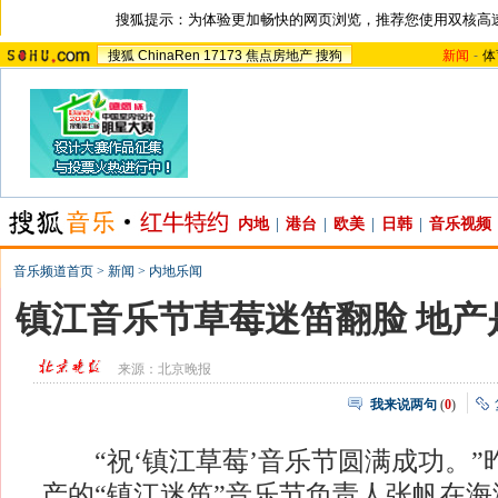
搜狐提示：为体验更加畅快的网页浏览，推荐您使用双核高
搜狐
ChinaRen
17173
焦点房地产
搜狗
新闻
-
体
内地
|
港台
|
欧美
|
日韩
|
音乐视频
音乐频道首页
>
新闻
>
内地乐闻
镇江音乐节草莓迷笛翻脸 地产
来源：
北京晚报
我来说两句
(
0
)
“祝‘镇江草莓’音乐节圆满成功。”
产的“镇江迷笛”音乐节负责人张帆在