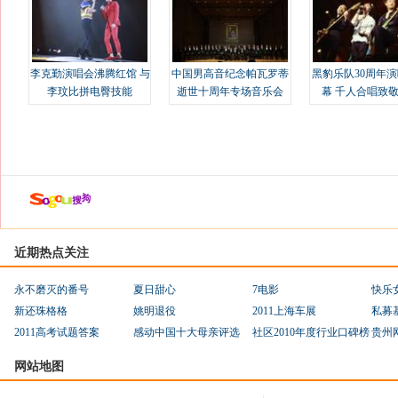
李克勤演唱会沸腾红馆 与
中国男高音纪念帕瓦罗蒂
黑豹乐队30周年
李玟比拼电臀技能
逝世十周年专场音乐会
幕 千人合唱致
近期热点关注
永不磨灭的番号
夏日甜心
7电影
快乐
新还珠格格
姚明退役
2011上海车展
私募
2011高考试题答案
感动中国十大母亲评选
社区2010年度行业口碑榜
贵州
网站地图