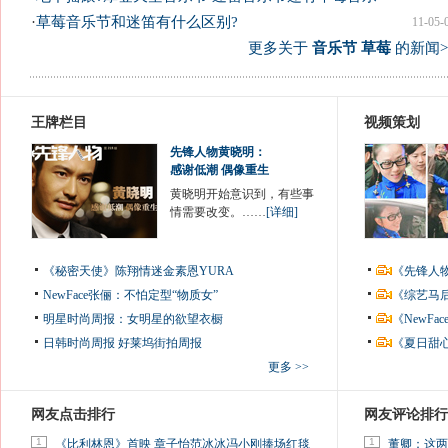
·
草莓音乐节和迷笛有什么区别?
11-05-
更多关于
音乐节 草莓
的新闻>
王牌栏目
视频策划
先锋人物黄晓明：
感谢低潮 偶像重生
黄晓明开始意识到，有些事
情需要改变。……
[详细]
《秘密天使》陈翔情迷金素恩YURA
《先锋人
NewFace张俪：不怕定型“物质女”
《综艺马
明星时尚周报：女明星的欲望衣橱
《NewF
日韩时尚周报
好莱坞街拍周报
《夏日甜
更多 >>
网友点击排行
网友评论排行
1
1
《比利林恩》首映 章子怡范冰冰冯小刚捧场红毯
董卿：这两