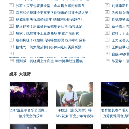
2
2
独家：买菜也要拗造型！金星携女逛街有派头
刘德华新片
3
3
京东和奶茶哪个更重要？刘强东的回答全场大笑！
为救母女俩
4
4
杨威晒照庆祝结婚8周年 杨阳洋轻抚妈妈孕肚
刘德华扮邋
5
5
艳压群芳！唐嫣修身长裙现身活动 仙气儿足
章子怡斥港
6
6
独家：姚晨带小土豆逛商场 购置产后新衣
律师：于正
7
7
成都风味！张靓颖冯轲曝婚纱照 吃串串打麻将
王力宏否认
8
8
接地气！阔太熊黛林打扮休闲逛街买厕所泵
王刚自曝7
9
9
台媒:40
马蓉离婚后，砸1000万人民币给媒体要求删掉这照片
10
10
甜到腻！黄晓明上海庆生 Baby挺孕肚送蛋糕
陈冠希：假
娱乐·大视野
2017混凝草音乐节回顾：
许魏洲《那又怎样》曝
姜育恒长春个唱万
一整片天空的乐章
MV花絮 百变少年青春洋
万芳优雅同台演
溢