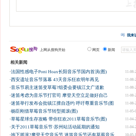
我来
上网从搜狗开始
网页
新闻
相关新闻
·
法国性感电子Poni Hoax长阳音乐节国内首演(图)
11-08-
·
西安遗址音乐节落幕 43天音乐狂欢明年再见
11-08-
·
音乐节易主迷笛变草莓?组委会要镇江文广道歉
11-08-
·
迷笛考虑为音乐节打官司 摩登天空立足做好自己
11-08-
·
迷笛举行发布会批镇江擅自违约 呼吁尊重音乐节(图
11-08-
·
杨臣刚借草莓音乐节转型摇滚(图)
11-05-
·
草莓星球生存攻略 带你狂欢2011草莓音乐节(图)
11-04-
·
关于2011草莓音乐节·苏州站活动延期的通知
11-04-
·
地下摇滚?摩登天空音乐节 迷笛音乐节还有草莓音乐
10-05-