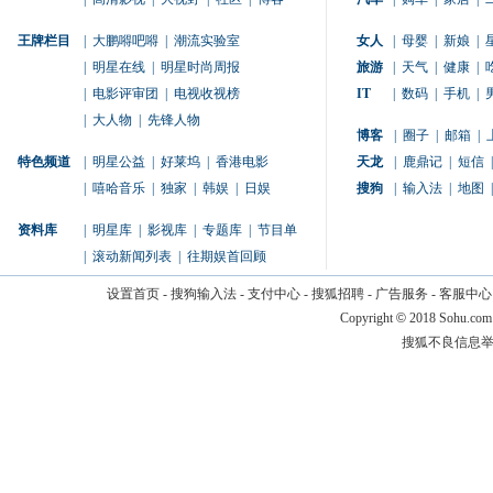
王牌栏目
|
大鹏嘚吧嘚
|
潮流实验室
女人
|
母婴
|
新娘
|
|
明星在线
|
明星时尚周报
旅游
|
天气
|
健康
|
|
电影评审团
|
电视收视榜
IT
|
数码
|
手机
|
|
大人物
|
先锋人物
博客
|
圈子
|
邮箱
|
特色频道
|
明星公益
|
好莱坞
|
香港电影
天龙
|
鹿鼎记
|
短信
|
|
嘻哈音乐
|
独家
|
韩娱
|
日娱
搜狗
|
输入法
|
地图
|
资料库
|
明星库
|
影视库
|
专题库
|
节目单
|
滚动新闻列表
|
往期娱首回顾
设置首页
-
搜狗输入法
-
支付中心
-
搜狐招聘
-
广告服务
-
客服中心
Copyright
©
2018 Sohu.com
搜狐不良信息