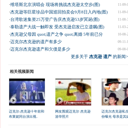
·
维塔斯北京演唱会 现场将挑战杰克逊太空步(图)
11-09-
·
杰克逊等巨星珍品中国巡回拍卖会9月8日入内地(图)
11-09-
·
台湾歌迷集资25万登广告庆杰克逊53岁冥诞(图)
11-08-
·
泰勒遗产大战一触即发 受杰克逊启发已立遗嘱(图)
11-03-
·
杰克逊父母因 quot;遗产之争 quot;离婚 5年前已分
10-08-
·
迈克尔杰克逊的遗产有多少
09-11-
·
迈克尔杰克逊遗产和欠债是多少
09-08-
更多关于
杰克逊 遗产
的新闻>
相关视频新闻
迈克尔-杰克逊十年前和
网友围观迈克尔·杰克逊
迈克尔杰克逊私
布莱妮同台演出视..
游华照片
份曝光 母亲是其