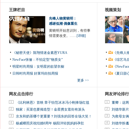
王牌栏目
视频策划
先锋人物黄晓明：
感谢低潮 偶像重生
黄晓明开始意识到，有些事
情需要改变。……
[详细]
《秘密天使》陈翔情迷金素恩YURA
《先锋人
NewFace张俪：不怕定型“物质女”
《综艺马
明星时尚周报：女明星的欲望衣橱
《NewF
日韩时尚周报
好莱坞街拍周报
《夏日甜
更多 >>
网友点击排行
网友评论排行
1
1
《比利林恩》首映 章子怡范冰冰冯小刚捧场红毯
董卿：这两
2
2
独家：买菜也要拗造型！金星携女逛街有派头
刘德华新片
3
3
京东和奶茶哪个更重要？刘强东的回答全场大笑！
为救母女俩
4
4
杨威晒照庆祝结婚8周年 杨阳洋轻抚妈妈孕肚
刘德华扮邋