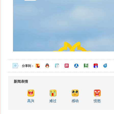
分享到：
新闻表情
高兴
难过
感动
愤怒