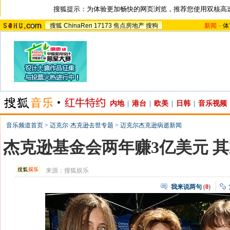
搜狐提示：为体验更加畅快的网页浏览，推荐您使用双核高
搜狐
ChinaRen
17173
焦点房地产
搜狗
新闻
-
体
内地
|
港台
|
欧美
|
日韩
|
音乐视频
音乐频道首页
>
迈克尔·杰克逊去世专题
>
迈克尔杰克逊病逝新闻
杰克逊基金会两年赚3亿美元 
来源：
搜狐娱乐
我来说两句
(
0
)