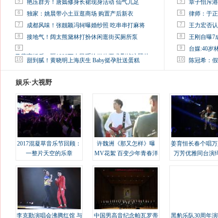
5
5
艳压群芳！唐嫣修身长裙现身活动 仙气儿足
章子怡斥港
6
6
独家：姚晨带小土豆逛商场 购置产后新衣
律师：于正
7
7
成都风味！张靓颖冯轲曝婚纱照 吃串串打麻将
王力宏否认
8
8
接地气！阔太熊黛林打扮休闲逛街买厕所泵
王刚自曝7
9
9
台媒:40
马蓉离婚后，砸1000万人民币给媒体要求删掉这照片
10
10
甜到腻！黄晓明上海庆生 Baby挺孕肚送蛋糕
陈冠希：假
娱乐·大视野
2017混凝草音乐节回顾：
许魏洲《那又怎样》曝
姜育恒长春个唱万
一整片天空的乐章
MV花絮 百变少年青春洋
万芳优雅同台演
溢
李克勤演唱会沸腾红馆 与
中国男高音纪念帕瓦罗蒂
黑豹乐队30周年