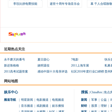
李玟比拼电臀技能
逝世十周年专场音乐会
幕 千人合唱致
近期热点关注
永不磨灭的番号
夏日甜心
7电影
快乐
新还珠格格
姚明退役
2011上海车展
私募
2011高考试题答案
感动中国十大母亲评选
社区2010年度行业口碑榜
贵州
网站地图
娱乐中心
搜狐
|
ChinaRen
|
焦点
频道导航
|
明星新闻
|
电影频道
|
电视频道
新闻
|
军事
|
公益
|
|
音乐频道
|
戏剧频道
|
娱乐播报
财经
|
股票
|
理财
|
|
高清影视
|
大视野
|
社区
|
博客
汽车
|
购车
|
家居
|