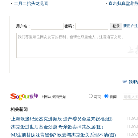
二月二抬头龙见喜
直击归真堂养
新用户注
用户名：
密码：
我来
上网从搜狗开始
网页
新闻
相关新闻
·
上海歌迷纪念杰克逊诞辰 遗产委员会发来祝福(图)
11-08-
·
杰克逊过世后基金劲赚 母亲欲卖掉其故居(图)
11-09-
·
MJ生前替妹妹背黑锅? 欧麦与杰克逊关系理不清(图)
11-09-