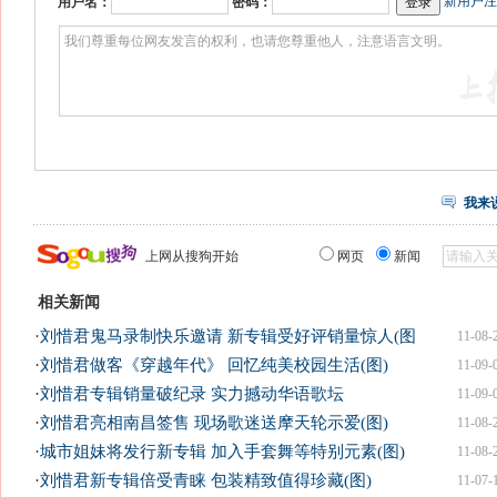
新用户注
用户名：
密码：
我来
上网从搜狗开始
网页
新闻
相关新闻
·
刘惜君鬼马录制快乐邀请 新专辑受好评销量惊人(图
11-08-
·
刘惜君做客《穿越年代》 回忆纯美校园生活(图)
11-09-
·
刘惜君专辑销量破纪录 实力撼动华语歌坛
11-09-
·
刘惜君亮相南昌签售 现场歌迷送摩天轮示爱(图)
11-08-
·
城市姐妹将发行新专辑 加入手套舞等特别元素(图)
11-08-
·
刘惜君新专辑倍受青睐 包装精致值得珍藏(图)
11-07-