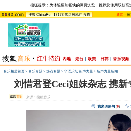
搜狐提示：为体验更加畅快的网页浏览，推荐您使用双核高
搜狐
ChinaRen
17173
焦点房地产
搜狗
新闻
-
体
内地
|
港台
|
欧美
|
日韩
|
音乐视频
音乐频道首页
>
音乐专题
>
热点专题
>
华语乐坛 新声力量
>
新声力量新闻
刘惜君登Ceci姐妹杂志 携
来源：
搜狐音乐
我来说两句
(
0
)