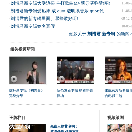
·
刘惜君新专辑大受追捧 主打歌曲MV获导演称赞(图)
11-06-
·
刘惜君新专辑受热捧 成 quot;透明系音乐 quot;代
11-06-
·
刘惜君的新专辑里面、哪些歌好听!
09-12-
·
刘惜君新专辑签名真假
10-05-
更多关于
刘惜君 新专辑
的新闻>
相关视频新闻
陈翔新专辑《初告白》
伍佰发新专辑 徐克热舞
张靓颖发新专辑 
完整介绍
捧场
合电影主题
王牌栏目
视频策划
先锋人物黄晓明：
感谢低潮 偶像重生