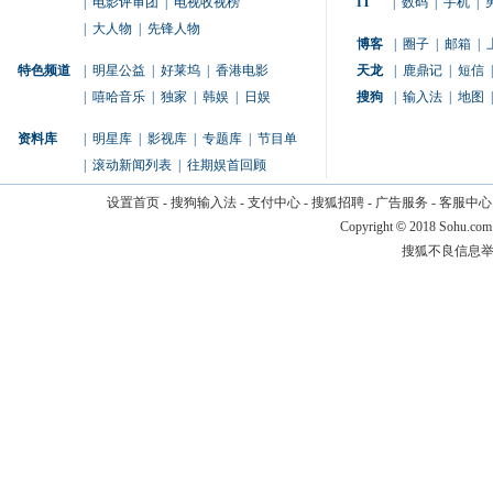
|
电影评审团
|
电视收视榜
IT
|
数码
|
手机
|
|
大人物
|
先锋人物
博客
|
圈子
|
邮箱
|
特色频道
|
明星公益
|
好莱坞
|
香港电影
天龙
|
鹿鼎记
|
短信
|
|
嘻哈音乐
|
独家
|
韩娱
|
日娱
搜狗
|
输入法
|
地图
|
资料库
|
明星库
|
影视库
|
专题库
|
节目单
|
滚动新闻列表
|
往期娱首回顾
设置首页
-
搜狗输入法
-
支付中心
-
搜狐招聘
-
广告服务
-
客服中心
Copyright
©
2018 Sohu.com
搜狐不良信息