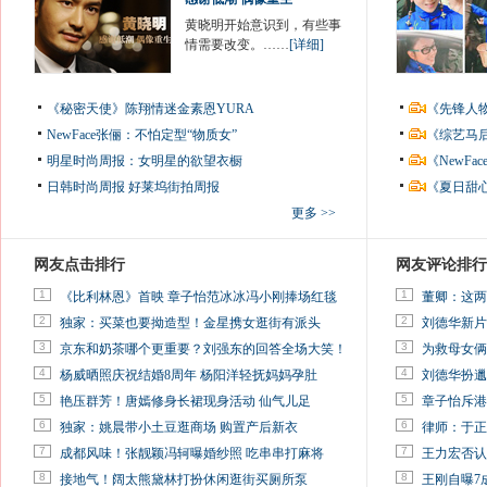
黄晓明开始意识到，有些事
情需要改变。……
[详细]
《秘密天使》陈翔情迷金素恩YURA
《先锋人
NewFace张俪：不怕定型“物质女”
《综艺马
明星时尚周报：女明星的欲望衣橱
《NewF
日韩时尚周报
好莱坞街拍周报
《夏日甜
更多 >>
网友点击排行
网友评论排行
1
1
《比利林恩》首映 章子怡范冰冰冯小刚捧场红毯
董卿：这两
2
2
独家：买菜也要拗造型！金星携女逛街有派头
刘德华新片
3
3
京东和奶茶哪个更重要？刘强东的回答全场大笑！
为救母女俩
4
4
杨威晒照庆祝结婚8周年 杨阳洋轻抚妈妈孕肚
刘德华扮邋
5
5
艳压群芳！唐嫣修身长裙现身活动 仙气儿足
章子怡斥港
6
6
独家：姚晨带小土豆逛商场 购置产后新衣
律师：于正
7
7
成都风味！张靓颖冯轲曝婚纱照 吃串串打麻将
王力宏否认
8
8
接地气！阔太熊黛林打扮休闲逛街买厕所泵
王刚自曝7