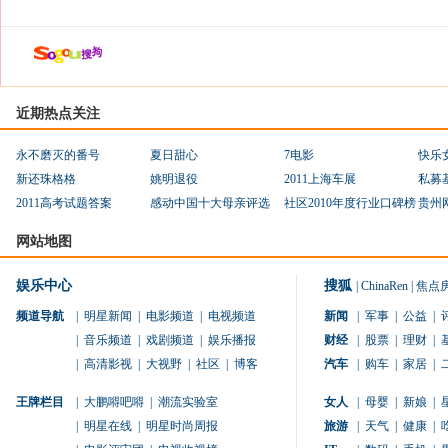
近期热点关注
永不磨灭的番号
夏日甜心
7电影
快乐
新还珠格格
姚明退役
2011上海车展
私募
2011高考试题答案
感动中国十大母亲评选
社区2010年度行业口碑榜
贵州
网站地图
娱乐中心
搜狐
|
ChinaRen
|
焦点
频道导航
|
明星新闻
|
电影频道
|
电视频道
新闻
|
军事
|
公益
|
|
音乐频道
|
戏剧频道
|
娱乐播报
财经
|
股票
|
理财
|
|
高清影视
|
大视野
|
社区
|
博客
汽车
|
购车
|
家居
|
王牌栏目
|
大鹏嘚吧嘚
|
潮流实验室
女人
|
母婴
|
新娘
|
|
明星在线
|
明星时尚周报
旅游
|
天气
|
健康
|