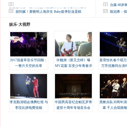
9
9
台媒:40
马蓉离婚后，砸1000万人民币给媒体要求删掉这照片
10
10
甜到腻！黄晓明上海庆生 Baby挺孕肚送蛋糕
陈冠希：假
娱乐·大视野
2017混凝草音乐节回顾：
许魏洲《那又怎样》曝
姜育恒长春个唱万
一整片天空的乐章
MV花絮 百变少年青春洋
万芳优雅同台演
溢
李克勤演唱会沸腾红馆 与
中国男高音纪念帕瓦罗蒂
黑豹乐队30周年
李玟比拼电臀技能
逝世十周年专场音乐会
幕 千人合唱致