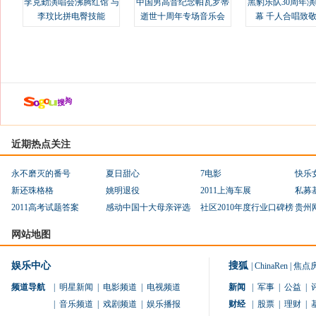
李克勤演唱会沸腾红馆 与
中国男高音纪念帕瓦罗蒂
黑豹乐队30周年
李玟比拼电臀技能
逝世十周年专场音乐会
幕 千人合唱致
近期热点关注
永不磨灭的番号
夏日甜心
7电影
快乐
新还珠格格
姚明退役
2011上海车展
私募
2011高考试题答案
感动中国十大母亲评选
社区2010年度行业口碑榜
贵州
网站地图
娱乐中心
搜狐
|
ChinaRen
|
焦点
频道导航
|
明星新闻
|
电影频道
|
电视频道
新闻
|
军事
|
公益
|
|
音乐频道
|
戏剧频道
|
娱乐播报
财经
|
股票
|
理财
|