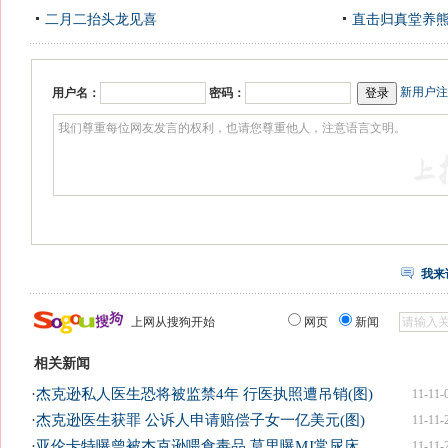
二月二抬头龙见喜
直击归真堂养
新用户注
用户名：
密码：
我来
上网从搜狗开始
网页
新闻
相关新闻
·
杰克逊私人医生恐将被监禁4年 行医执照遭吊销(图)
11-11-
·
杰克逊医生获罪 公诉人申请赔偿子女一亿美元(图)
11-11-
·
亚伦卡特曝曾被杰克逊喂食毒品 莫里曝MJ常尿床
11-11-