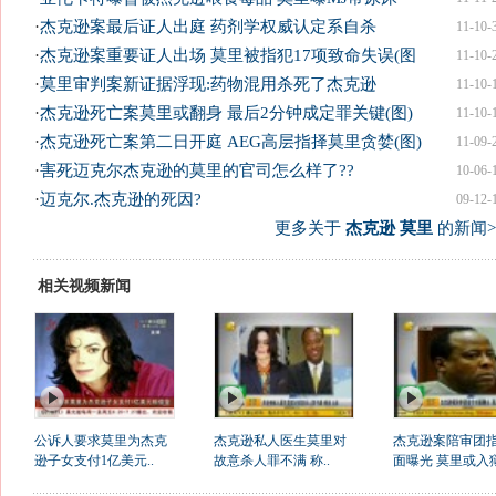
·
杰克逊案最后证人出庭 药剂学权威认定系自杀
11-10-
·
杰克逊案重要证人出场 莫里被指犯17项致命失误(图
11-10-
·
莫里审判案新证据浮现:药物混用杀死了杰克逊
11-10-
·
杰克逊死亡案莫里或翻身 最后2分钟成定罪关键(图)
11-10-
·
杰克逊死亡案第二日开庭 AEG高层指择莫里贪婪(图)
11-09-
·
害死迈克尔杰克逊的莫里的官司怎么样了??
10-06-
·
迈克尔.杰克逊的死因?
09-12-
更多关于
杰克逊 莫里
的新闻>
相关视频新闻
公诉人要求莫里为杰克
杰克逊私人医生莫里对
杰克逊案陪审团
逊子女支付1亿美元..
故意杀人罪不满 称..
面曝光 莫里或入狱