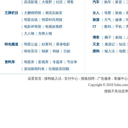
|
高清影视
|
大视野
|
社区
|
博客
汽车
|
购车
|
家居
|
王牌栏目
|
大鹏嘚吧嘚
|
潮流实验室
女人
|
母婴
|
新娘
|
|
明星在线
|
明星时尚周报
旅游
|
天气
|
健康
|
|
电影评审团
|
电视收视榜
IT
|
数码
|
手机
|
|
大人物
|
先锋人物
博客
|
圈子
|
邮箱
|
特色频道
|
明星公益
|
好莱坞
|
香港电影
天龙
|
鹿鼎记
|
短信
|
|
嘻哈音乐
|
独家
|
韩娱
|
日娱
搜狗
|
输入法
|
地图
|
资料库
|
明星库
|
影视库
|
专题库
|
节目单
|
滚动新闻列表
|
往期娱首回顾
设置首页
-
搜狗输入法
-
支付中心
-
搜狐招聘
-
广告服务
-
客服中心
Copyright
©
2018 Sohu.com
搜狐不良信息