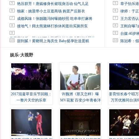
5
5
艳压群芳！唐嫣修身长裙现身活动 仙气儿足
章子怡斥港
6
6
独家：姚晨带小土豆逛商场 购置产后新衣
律师：于正
7
7
成都风味！张靓颖冯轲曝婚纱照 吃串串打麻将
王力宏否认
8
8
接地气！阔太熊黛林打扮休闲逛街买厕所泵
王刚自曝7
9
9
台媒:40
马蓉离婚后，砸1000万人民币给媒体要求删掉这照片
10
10
甜到腻！黄晓明上海庆生 Baby挺孕肚送蛋糕
陈冠希：假
娱乐·大视野
2017混凝草音乐节回顾：
许魏洲《那又怎样》曝
姜育恒长春个唱万
一整片天空的乐章
MV花絮 百变少年青春洋
万芳优雅同台演
溢