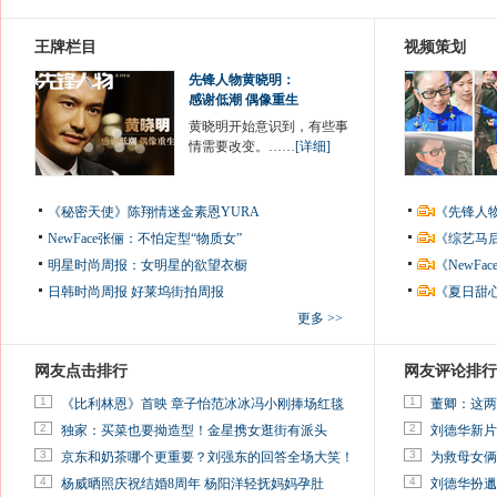
王牌栏目
视频策划
先锋人物黄晓明：
感谢低潮 偶像重生
黄晓明开始意识到，有些事
情需要改变。……
[详细]
《秘密天使》陈翔情迷金素恩YURA
《先锋人
NewFace张俪：不怕定型“物质女”
《综艺马
明星时尚周报：女明星的欲望衣橱
《NewF
日韩时尚周报
好莱坞街拍周报
《夏日甜
更多 >>
网友点击排行
网友评论排行
1
1
《比利林恩》首映 章子怡范冰冰冯小刚捧场红毯
董卿：这两
2
2
独家：买菜也要拗造型！金星携女逛街有派头
刘德华新片
3
3
京东和奶茶哪个更重要？刘强东的回答全场大笑！
为救母女俩
4
4
杨威晒照庆祝结婚8周年 杨阳洋轻抚妈妈孕肚
刘德华扮邋