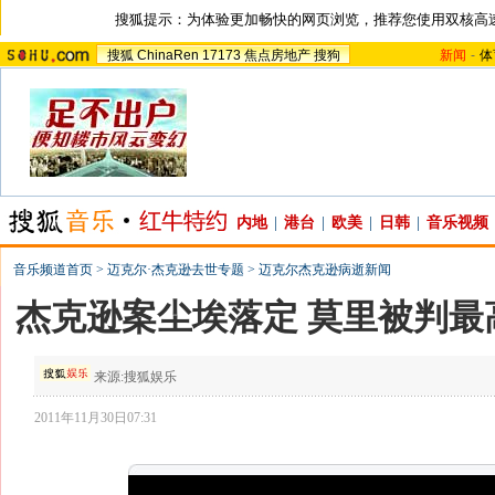
搜狐提示：为体验更加畅快的网页浏览，推荐您使用双核高
搜狐
ChinaRen
17173
焦点房地产
搜狗
新闻
-
体
内地
|
港台
|
欧美
|
日韩
|
音乐视频
音乐频道首页
>
迈克尔·杰克逊去世专题
>
迈克尔杰克逊病逝新闻
杰克逊案尘埃落定 莫里被判最
来源:
搜狐娱乐
2011年11月30日07:31