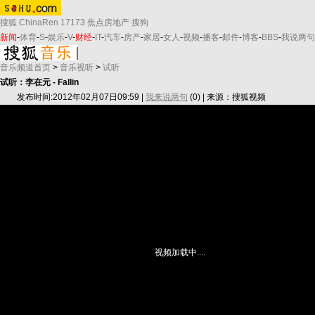
搜狐
ChinaRen
17173
焦点房地产
搜狗
新闻
-
体育
-
S
-
娱乐
-
V
-
财经
-
IT
-
汽车
-
房产
-
家居
-
女人
-
视频
-
播客
-
邮件
-
博客
-
BBS
-
我说两句
音乐频道首页
>
音乐视听
>
试听
试听：李在元 - Fallin
发布时间:2012年02月07日09:59 |
我来说两句
(
0
) | 来源：搜狐视频
视频加载中....