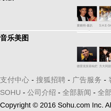
黄晓明-暮趴
S.H.E-
音乐美图
德雷克笑容灿烂
方大同甜
支付中心
-
搜狐招聘
-
广告服务
-
SOHU
-
公司介绍
-
全部新闻
-
全
Copyright
©
2016 Sohu.com Inc. 