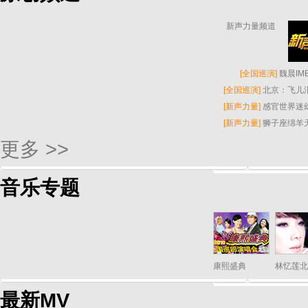
新声力量频道
[
全国巡演
]
魏晨I
[
全国巡演
]
北京：飞儿
[
新声力量
]
感官世界迷
[
新声力量
]
狮子座绵羊
更多 >>
音乐专题
康熙盛典
林忆莲北
最新MV