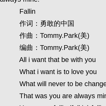
Fallin
作词：勇敢的中国
作曲：Tommy.Park(美)
编曲：Tommy.Park(美)
All i want that be with you
What i want is to love you
What will never to be chang
That was you are always mi