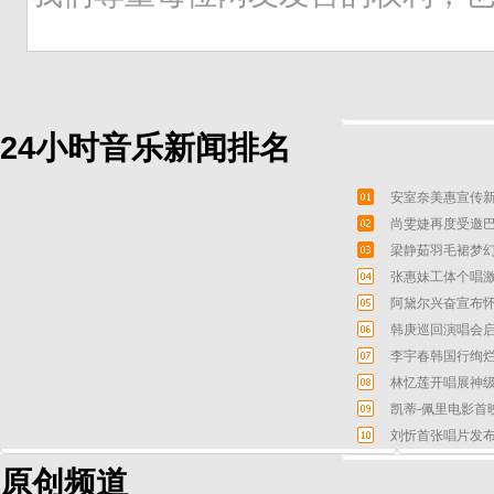
24小时音乐新闻排名
安室奈美惠宣传新
尚雯婕再度受邀巴
梁静茹羽毛裙梦幻
张惠妹工体个唱激
阿黛尔兴奋宣布怀
韩庚巡回演唱会启
李宇春韩国行绚烂
林忆莲开唱展神级
凯蒂-佩里电影首
刘忻首张唱片发布
原创频道