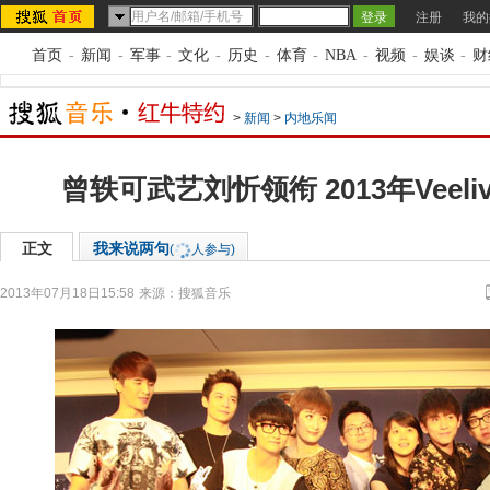
注册
我的
首页
-
新闻
-
军事
-
文化
-
历史
-
体育
-
NBA
-
视频
-
娱谈
-
财
>
新闻
>
内地乐闻
曾轶可武艺刘忻领衔 2013年Veel
正文
我来说两句
(
人参与)
2013年07月18日15:58
来源：
搜狐音乐