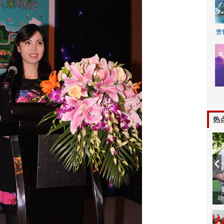
曹
A
热
动