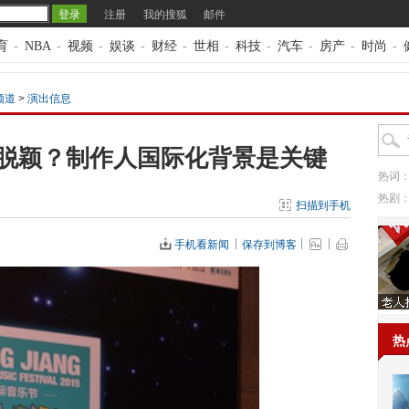
注册
我的搜狐
邮件
育
-
NBA
-
视频
-
娱谈
-
财经
-
世相
-
科技
-
汽车
-
房产
-
时尚
-
频道
>
演出信息
脱颖？制作人国际化背景是关键
热词
热剧
扫描到手机
手机看新闻
保存到博客
热