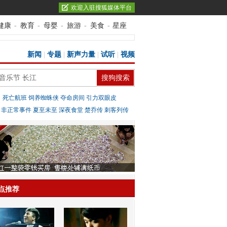
欢迎入驻搜狐媒体平台
健康
-
教育
-
母婴
-
旅游
-
美食
-
星座
新闻
|
专题
|
新声力量
|
试听
|
视频
：
死亡航班
饲养蜘蛛侠
夺命房间
引力双眼皮
：
非正常事件
夏至未至
深夜食堂
楚乔传
刺客列传
点推荐