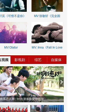
轩宾《可惜不是你》
MV:张敬轩《完全因
你》
MV:Olafur
MV: Inna《Fall In Love
rnalds《Old Skin》
Lie》
点视频
影视剧
综艺
自媒体
物系恋人啊 | 钟欣潼体验爱情哲学
南方有乔木 | “科创CP”渐入佳境