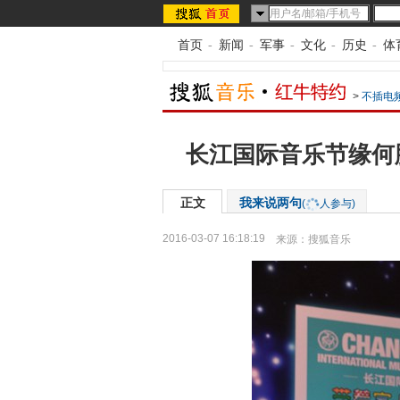
首页
-
新闻
-
军事
-
文化
-
历史
-
体
>
不插电
长江国际音乐节缘何
正文
我来说两句
(
人参与)
2016-03-07 16:18:19
来源：
搜狐音乐