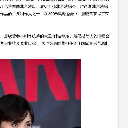
BT芭蕾舞团北京演出、后街男孩北京演唱会、碧昂斯北京演唱
作品的主要制作人之一，在2008年奥运会中，唐晓蕾获得了荣
唐晓蕾参与制作统筹的大卫·科波菲尔、碧昂斯等人的演唱会
票房业绩及专业口碑， 这也为唐晓蕾担任长江国际音乐节总制