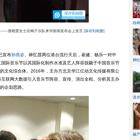
2
桂林
裁——唐晓蕾女士在蝎子乐队来华新闻发布会上发言
[保存到相册]
已宣布
孙燕姿
、林忆莲两位港台流行天后，崔健、杨乐一对中
网
长江国际音乐节以其国际化制作水准及艺人阵容脱颖于中国音乐节
的文化综合体。2016年，主办方北京华江亿动文化传媒有限公
，将互联网大数据引入音乐节阵容、宣传、演出全程。分析其主办
的企划思路。
泼
破产