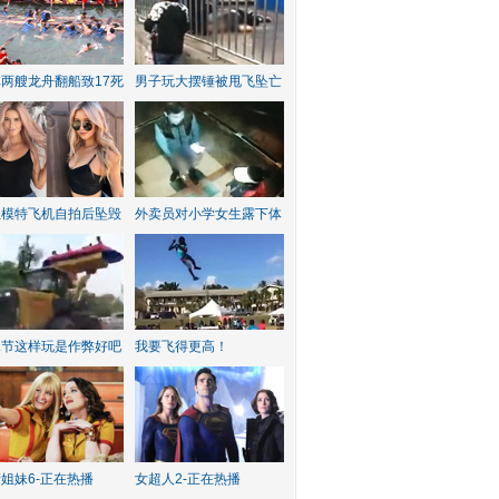
两艘龙舟翻船致17死
男子玩大摆锤被甩飞坠亡
红模特飞机自拍后坠毁
外卖员对小学女生露下体
水节这样玩是作弊好吧
我要飞得更高！
姐妹6-正在热播
女超人2-正在热播