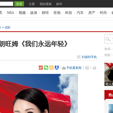
注册
我的搜狐
邮件
育
-
NBA
-
视频
-
娱谈
-
财经
-
世相
-
科技
-
汽车
-
房产
-
时尚
-
听
>
试听
朗旺姆《我们永远年轻》
热词
热剧
扫描到手机
手机看新闻
热