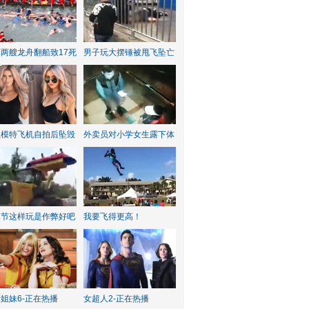
两艘龙舟翻船致17死
男子玩大摆锤被甩飞坠亡
红模特飞机自拍后坠毁
外卖员对小学女生露下体
水节这样玩是作弊好吧
我要飞得更高！
姐妹6-正在热播
女超人2-正在热播