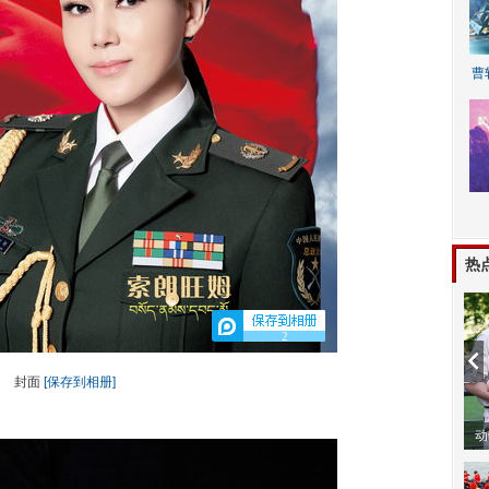
曹
A
热
2
封面
[保存到相册]
动