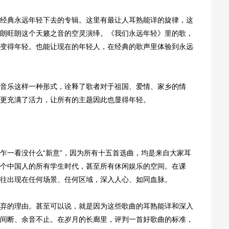
典永远年轻下去的专辑。这里有最让人耳熟能详的旋律，这
朗旺朗这个天籁之音的空灵演绎。《我们永远年轻》里的歌，
变得年轻。也能让现在的年轻人，在经典的歌声里体验到永远
乐这样一种形式，诠释了歌者对于祖国、爱情、家乡的情
更充满了活力，让所有的主题因此也显得年轻。
一看没什么“新意”，因为所有十五首选曲，均是来自大家耳
个中国人的所有学生时代，甚至所有休闲娱乐的空间。在课
往出现在任何场景、任何区域，深入人心、如同血脉。
的理由。甚至可以说，就是因为这些歌曲的耳熟能详和深入
间断、余音不止。在岁月的长廊里，评判一首好歌曲的标准，