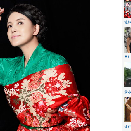
桂林
网
泼
破产