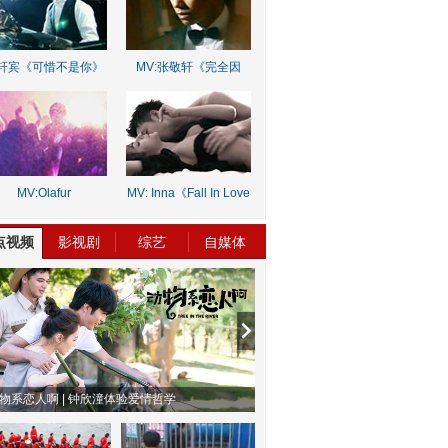
轩宾《可惜不是你》
MV:张敬轩《完全因
你》
MV:Olafur
MV: Inna《Fall In Love
rnalds《Old Skin》
Lie》
点视频
影视剧
综艺
自媒体
物系恋人啊 | 钟欣潼体验爱情哲学
南方有乔木 | “科创CP”渐入佳境