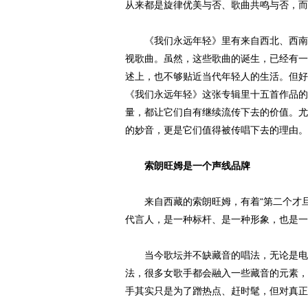
从来都是旋律优美与否、歌曲共鸣与否，而
《我们永远年轻》里有来自西北、西南地
视歌曲。虽然，这些歌曲的诞生，已经有一
述上，也不够贴近当代年轻人的生活。但好
《我们永远年轻》这张专辑里十五首作品的
量，都让它们自有继续流传下去的价值。尤
的妙音，更是它们值得被传唱下去的理由。
索朗旺姆是一个声线品牌
来自西藏的索朗旺姆，有着“第二个才旦
代言人，是一种标杆、是一种形象，也是一
当今歌坛并不缺藏音的唱法，无论是电视
法，很多女歌手都会融入一些藏音的元素，
手其实只是为了蹭热点、赶时髦，但对真正