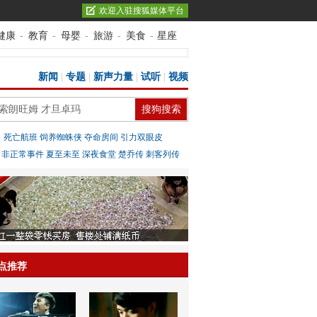
欢迎入驻搜狐媒体平台
健康
-
教育
-
母婴
-
旅游
-
美食
-
星座
新闻
|
专题
|
新声力量
|
试听
|
视频
：
死亡航班
饲养蜘蛛侠
夺命房间
引力双眼皮
：
非正常事件
夏至未至
深夜食堂
楚乔传
刺客列传
点推荐