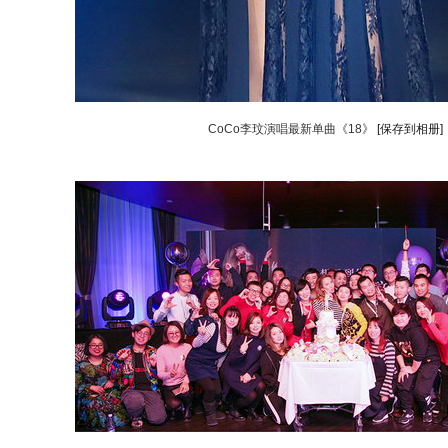
CoCo李玟演唱最新单曲《18》
[保存到相册]