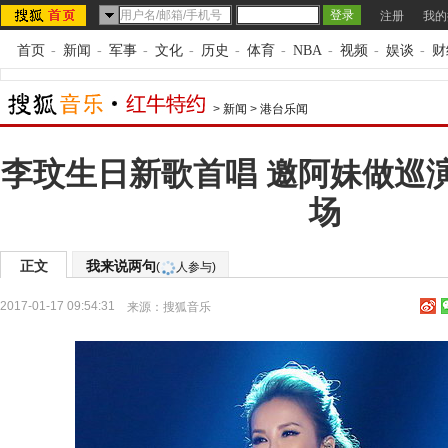
注册
我的
首页
-
新闻
-
军事
-
文化
-
历史
-
体育
-
NBA
-
视频
-
娱谈
-
财
>
新闻
>
港台乐闻
李玟生日新歌首唱 邀阿妹做巡
场
正文
我来说两句
(
人参与)
2017-01-17 09:54:31
来源：
搜狐音乐