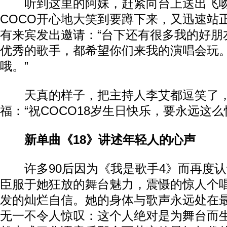
听到这里的阿妹，赶紧向台上送出飞吻
COCO开心地大笑到要蹲下来，又迅速站
有来宾发出邀请：“台下还有很多我的好朋
优秀的歌手，都希望你们来我的演唱会玩
哦。”
天真的样子，把主持人李艾都逗笑了，
福：“祝COCO18岁生日快乐，要永远这么
新单曲《18》讲述年轻人的心声
许多90后因为《我是歌手4》而再度认
臣服于她狂放的舞台魅力，震慑的惊人个
发的灿烂自信。她的身体与歌声永远处在
无一不令人惊叹：这个人绝对是为舞台而生