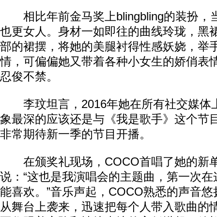
相比年前金马奖上blingbling的装扮，
也更女人。身材一如即往的曲线玲珑，黑
部的裙摆，将她的美腿衬得性感妖娆，举
情，可偏偏她又带着各种小女生的娇俏表
忍俊不禁。
李玟坦言，2016年她在所有社交媒体
象最深的应该还是与《我是歌手》这个节
非常期待新一季的节目开播。
在颁奖礼现场，COCO首唱了她的新单
说：“这也是我演唱会的主题曲，第一次在
能喜欢。”音乐声起，COCO熟悉的声音
从舞台上袭来，迅速把每个人带入歌曲的