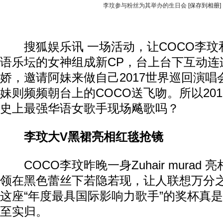
李玟参与粉丝为其举办的生日会
[保存到相册]
搜狐娱乐讯 一场活动，让COCO李玟
语乐坛的女神组成新CP，台上台下互动连
娇，邀请阿妹来做自己2017世界巡回演
妹则频频朝台上的COCO送飞吻。所以20
史上最强华语女歌手现场飚歌吗？
李玟大V黑裙亮相红毯抢镜
COCO李玟昨晚一身Zuhair murad
领在黑色蕾丝下若隐若现，让人联想万分
这座“年度最具国际影响力歌手”的奖杯真
至实归。