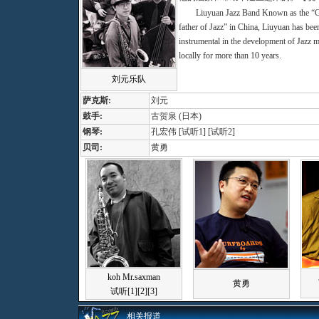
Liuyuan Jazz Band Known as the “
father of Jazz” in China, Liuyuan has bee
instrumental in the development of Jazz 
locally for more than 10 years.
刘元乐队
萨克斯:
刘元
鼓手:
古贺泉 (日本)
钢琴:
孔宏伟 [
试听1
] [
试听2
]
贝司:
黄勇
koh Mr.saxman
黄勇
试听
[1]
[2]
[3]
相关报道