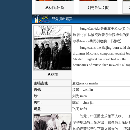
丛林猫-汶麟
刘元乐队-刘玥
部分演出嘉宾
JungleCat乐队是由鼓手Mico(刘
旅居北京,从波克利音乐学院毕业的美
歌手Jessica共同创建的
...
【说吧】
Junglecat is the Beijing-born wild chi
drummer Mico and composer/vocalist Jes
Meider. Junglecat has scratched out the
boundaries of music, then mix-ed it all to
从林猫
主唱吉他
:
麦迪jessica meider
吉他
:
汶麟 wen lin
鼓
:
刘为 mico
贝司
:
陈劲 chen jin
键盘
:
飞飞 feifei
刘元，中国爵士乐领军人物。一
坚持现场爵士乐演出，很多爵士乐队
他的启蒙和帮助下建立起来的
。
【说