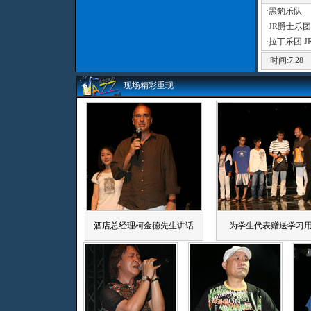
·
黑豹乐队
·
JR爵士乐团
·
拉丁乐团
时间:7.28
现场精彩重现
酒店总经理柯金德先生讲话
为学生代表赠送学习