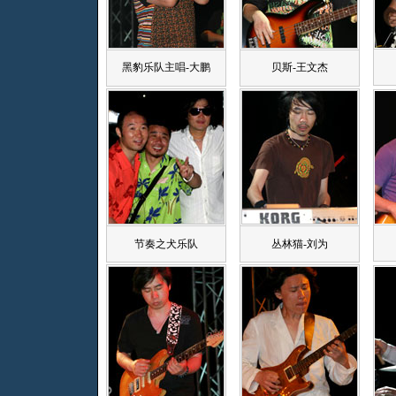
黑豹乐队主唱-大鹏
贝斯-王文杰
节奏之犬乐队
丛林猫-刘为