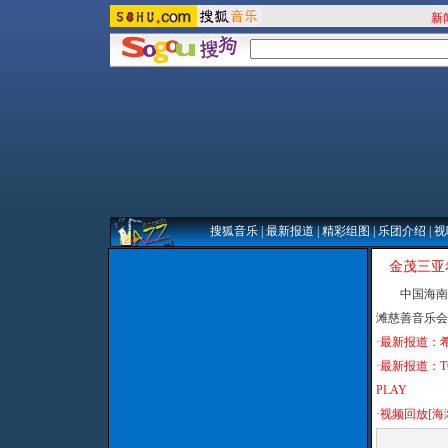
新
搜狐音乐
|
最新报道
|
精彩组图
|
乐团介绍
|
视
金茂三亚
中国海南三
滩慈善音乐会..
·
最新报道：
·
最新报道：TOP
PLAY
·
视频回放[海