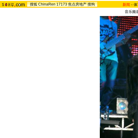
搜狐
ChinaRen
17173
焦点房地产
搜狗
新闻
-
体
音乐频