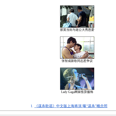
那英当街与老公大秀恩爱
张智成新歌同志惹争议
Lady Gaga网袜怪异服饰
1.
《谋杀歌谣》中文版上海将演 曝“谋杀”概念照