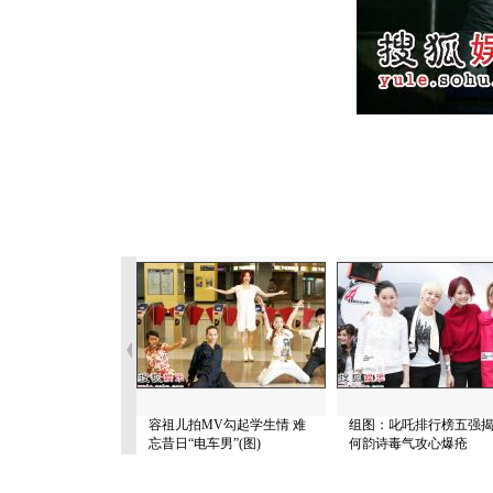
容祖儿拍MV勾起学生情 难
组图：叱吒排行榜五强
忘昔日“电车男”(图)
何韵诗毒气攻心爆疮