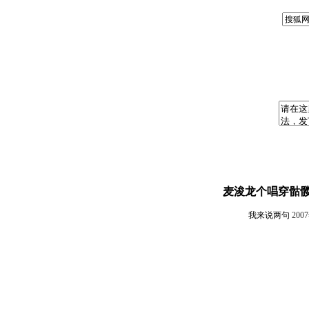
麦浚龙个唱穿骷髅
我来说两句
200