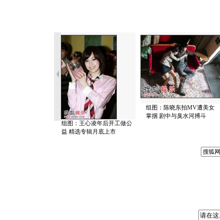
组图：陈晓东拍MV遭美女
掌掴 剧中与臭水河搏斗
组图：王心凌年后开工做公
益 精选专辑月底上市