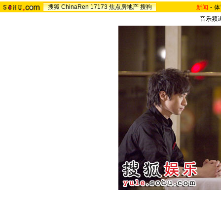
搜狐
ChinaRen
17173
焦点房地产
搜狗
新闻
-
体
音乐频