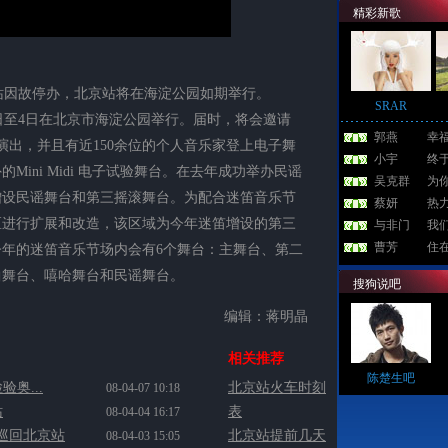
精彩新歌
站因故停办，北京站将在海淀公园如期举行。
SRAR
月1日至4日在北京市海淀公园举行。届时，将会邀请
郭燕
幸
加演出，并且有近150余位的个人音乐家登上电子舞
小宇
终
ini Midi 电子试验舞台。在去年成功举办民谣
吴克群
为
增设民谣舞台和第三摇滚舞台。为配合迷笛音乐节
蔡妍
热
区进行扩展和改造，该区域为今年迷笛增设的第三
与非门
我
曹芳
住
年的迷笛音乐节场内会有6个舞台：主舞台、第二
曲舞台、嘻哈舞台和民谣舞台。
搜狗说吧
编辑：蒋明晶
相关推荐
陈楚生吧
奥...
北京站火车时刻
08-04-07 10:18
站
表
08-04-04 16:17
国巡回北京站
北京站提前几天
08-04-03 15:05