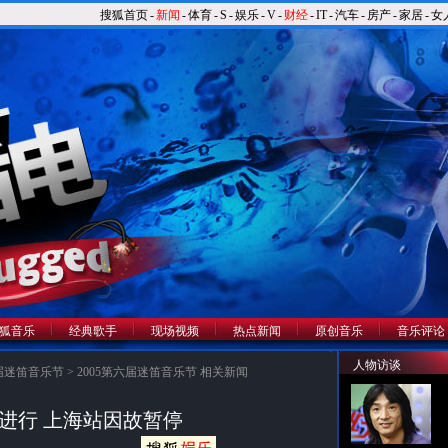
搜狐首页
-
新闻
-
体育
-
S
-
娱乐
-
V
-
财经
-
IT
-
汽车
-
房产
-
家居
-
女
狐音乐
经典歌手
现场视频
热点新闻
原创音乐
音乐评论
人物访谈
六届迷笛音乐节
>
2005第六届迷笛音乐节 相关新闻
进行 上海站因故暂停