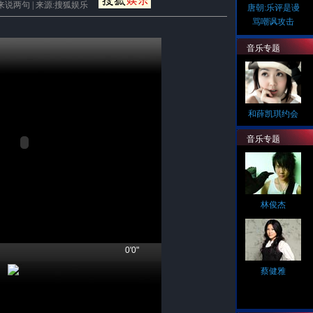
来说两句
| 来源:搜狐娱乐
唐朝:乐评是谩
骂嘲讽攻击
音乐专题
和薛凯琪约会
音乐专题
林俊杰
0'0"
蔡健雅