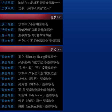
[
访谈回顾
]
陈晓东：老板不赏识被雪藏一年
[
访谈回顾
]
访谈：苏打绿尽情“游乐”
更多 >>
[
演出专题
]
水木年华不插电演唱会
[
活动专题
]
蔡健雅6月28日音乐弹唱会
[
音乐专题
]
萧敬腾首张同名专辑专区
[
演出专题
]
光良红牛不插电演唱会视频回顾
更多 >>
[
歌会专题
]
黄立行Stanley Huang搜狐歌会
[
歌会专题
]
孙燕姿4月"逆光"起飞-搜狐歌会
[
歌会专题
]
“甜蜜小教主”王心凌搜狐歌会
[
歌会专题
]
水木年华“双重幻想”搜狐歌会
[
歌会专题
]
林俊杰《西界》搜狐歌会
[
歌会专题
]
吴克群《将军令》搜狐歌会
[
歌会专题
]
羽·泉搜狐歌会新专辑点听会
[
歌会专题
]
郭富城《My Nation》搜狐歌会
[
歌会专题
]
何炅《自己》新年搜狐歌会
[
歌会专题
]
谢娜《菠萝菠萝蜜》搜狐歌会