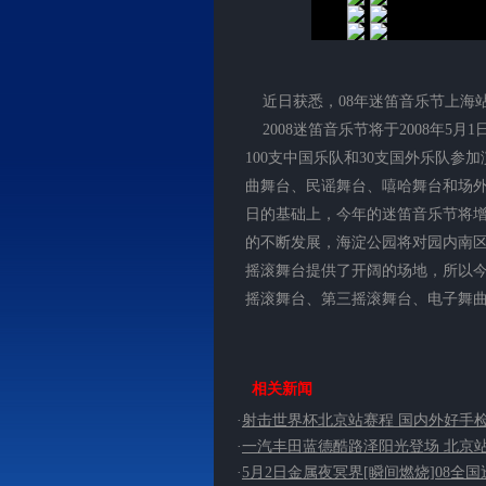
近日获悉，08年迷笛音乐节上海
2008迷笛音乐节将于2008年5
100支中国乐队和30支国外乐队参
曲舞台、民谣舞台、嘻哈舞台和场外的M
日的基础上，今年的迷笛音乐节将
的不断发展，海淀公园将对园内南
摇滚舞台提供了开阔的场地，所以今
摇滚舞台、第三摇滚舞台、电子舞
相关新闻
·
射击世界杯北京站赛程 国内外好手检验
·
一汽丰田蓝德酷路泽阳光登场 北京
·
5月2日金属夜冥界[瞬间燃烧]08全