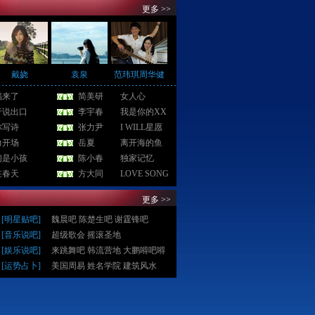
更多 >>
戴娆
袁泉
范玮琪周华健
福来了
简美研
女人心
于说出口
李宇春
我是你的XX
你写诗
张力尹
I WILL星愿
力开场
岳夏
离开海的鱼
们是小孩
陈小春
独家记忆
在春天
方大同
LOVE SONG
更多 >>
[
明星贴吧
]
魏晨吧
陈楚生吧
谢霆锋吧
[
音乐说吧
]
超级歌会
摇滚圣地
[
娱乐说吧
]
来跳舞吧
韩流营地
大鹏嘚吧嘚
[
运势占卜
]
美国周易
姓名学院
建筑风水