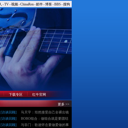
人
-
TV
-
视频
-
ChinaRen
-
邮件
-
博客
-
BBS
-
搜狗
下载专区
红牛官网
更多 >>
[
访谈回顾
]
马天宇：坦然接受自己全裸出镜
[
访谈回顾
]
BOBO组合：做组合就是要团结
[
访谈回顾
]
与非门：歌迷怀念要做爱做的事