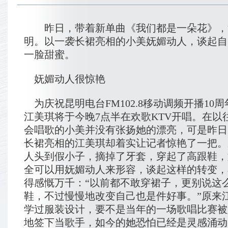
昨日，带着新单曲《我们都是一朵花》，
明。以一袭长裙亮相的小美妩媚动人，谈起自
一脸甜蜜。
妩媚动人很惊艳
为庆祝昆明电台FM102.8移动调频开播10
江美琪将于今晚7点半在欢歌KTV开唱。在以
会唱歌的小美并没有张扬她的漂亮，可是昨日
长裙亮相的江美琪却着实让记者惊艳了一把。
人头到假小子，摘掉了牙套，穿起了高跟鞋，
全可以用妩媚动人来形容，谈起这样的转变，
得感慨万千：“以前都不敢穿裙子，更别说这
鞋，不过慢慢地改变自己也是件好事。”原来
学过服装设计，要不是当年的一场歌唱比赛被
地签下当歌手，如今的她恐怕已经是灵感涌动