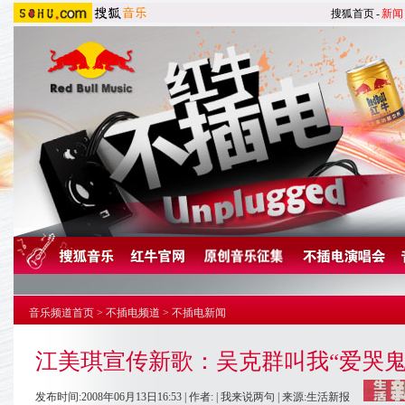
搜狐首页
-
新闻
音乐频道首页
>
不插电频道
>
不插电新闻
江美琪宣传新歌：吴克群叫我“爱哭鬼”
发布时间:2008年06月13日16:53 | 作者: |
我来说两句
| 来源:生活新报