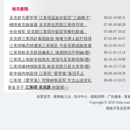
相关新闻
·
吴克群为爱学琴 江美琪温岚许茹芸"三娘教子"
08-02-18 08:31
·
燃情麦克疯落幕 吴克群伍思凯江美琪尽情...
07-09-10 08:28
·
光良领军 吴克群江美琪许茹芸等横扫新城...
07-08-07 18:42
·
吴克群江美琪赴泰国旅游 海滩力搏人妖打排球
07-01-09 16:47
·
江美琪曝恋情遭第三者插足 与吴克群或能发展
06-12-06 10:27
·
江美琪称吴克群就像家人 谈感情仍不明确(图)
06-11-05 12:14
·
江美琪上海新专辑发布 澄清与吴克群绯闻(图)
06-10-24 19:08
·
江美琪爆钟情陈奕迅 称吴克群只是大哥哥(图)
06-10-23 17:28
·
新专辑内地宣传 江美琪:"爱哭鬼"落泪不止
06-09-26 04:20
·
江美琪《爱哭鬼》空降销售亚军 方文山送贺礼
06-09-13 10:15
更多关于
江美琪 吴克群
的新闻>>
设置首页
-
搜狗输入法
-
支付中心
-
搜狐招聘
-
广告服务
-
客
Copyright
©
2016 Sohu.com
搜狐不良信息