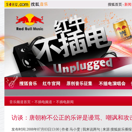
搜狐首页
-
新闻
音乐频道首页
>
不插电频道
>
不插电新闻
访谈：唐朝称不公正的乐评是谩骂、嘲讽和攻
发布时间:2008年07月03日13:00 | 作者:马小雯 |
我来说两句
| 来源:搜狐娱乐播报