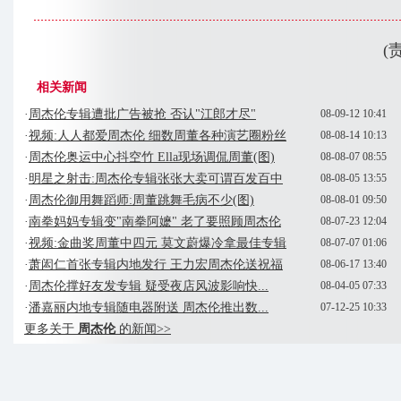
(
相关新闻
·
周杰伦专辑遭批广告被抢 否认"江郎才尽"
08-09-12 10:41
·
视频:人人都爱周杰伦 细数周董各种演艺圈粉丝
08-08-14 10:13
·
周杰伦奥运中心抖空竹 Ella现场调侃周董(图)
08-08-07 08:55
·
明星之射击:周杰伦专辑张张大卖可谓百发百中
08-08-05 13:55
·
周杰伦御用舞蹈师:周董跳舞毛病不少(图)
08-08-01 09:50
·
南拳妈妈专辑变"南拳阿嬷" 老了要照顾周杰伦
08-07-23 12:04
·
视频:金曲奖周董中四元 莫文蔚爆冷拿最佳专辑
08-07-07 01:06
·
萧闳仁首张专辑内地发行 王力宏周杰伦送祝福
08-06-17 13:40
·
周杰伦撑好友发专辑 疑受夜店风波影响快...
08-04-05 07:33
·
潘嘉丽内地专辑随电器附送 周杰伦推出数...
07-12-25 10:33
更多关于
周杰伦
的新闻>>