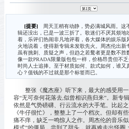
[提要]
周天王稍有动静，势必满城风雨。这
辑还没出，已是一波三折了。歌迷们不厌其烦地
着，乐评们热闹非凡地评着，各大媒体的娱乐版
火地说着，使得新专辑未发歌先火。周杰伦出新
虽有挑刺、质疑之声，但趋之若鹜者更是数不胜
像一款PRADA限量版包包一样，价格昂贵但不
时尚人士追捧。至于材质如何、款式如何，谁又
心？值钱的不过就是那个标签而已。
整张《魔杰座》听下来，最大的感受用一
容“无可奈何花落去,似曾相识燕归来”。新专
依然是气势磅礴、行云流水的大手笔。比起之
《牛仔很忙》，整整上了一个档次。但却有些
痛不痒，缺乏一鸣惊人之作。周杰伦的音乐似
模式”的僵局，尝到了甜头，就再难走出怪圈