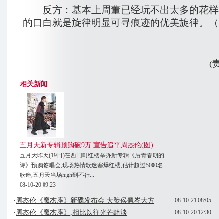
反方：基本上周董已经玩不出太多的花样
的口白就是旋律明显可寻痕迹的优美旋律。（
(
相关新闻
五月天新专辑预购破9万 宣告追平周杰伦(图)
五月天昨天(19日)在西门町红楼举办新专辑《后青春期的
诗》预购签唱会,现场热情歌迷塞爆红楼,估计超过5000名
歌迷,五月天当场high到不行...
08-10-20 09:23
·
周杰伦《魔杰座》新碟发布会 大赞侯佩岑大方
08-10-21 08:05
·
周杰伦《魔杰座》,相比以往光芒黯淡
08-10-20 12:30