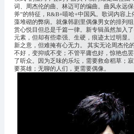
词、周杰伦的曲、林迈可的编曲。曲风永远保
斧”的特征，R&B+嘻哈+中国风。歌词内容
藻堆砌的弊病。就像韩剧里偶像男女的排列组
赏心悦目但总是千篇一律。新专辑虽然加入了
元素，但却有些牵强、生硬，痕迹太过明显。
新之意，但难掩有心无力。 其实无论周杰伦
不好，变抑或不变；不管平庸也好，惊艳也罢
了听众。因为乏味的乐坛，需要救命稻草；寂
要英雄；无聊的人们，更需要偶像。