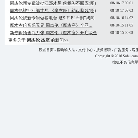
·
周杰伦新专辑被批江郎才尽 侯佩岑不回应(图)
08-10-17 09:01
·
周杰伦被批江郎才尽 《魔杰座》幼齿脑残(图)
08-10-17 08:03
·
周杰伦携新专辑做客电台 遭S.H.E"严刑"拷问
08-10-16 14:02
·
魔术杰伦音乐无界 周杰伦《魔杰座》全亚...
08-10-15 11:05
·
新专辑预售九万张 周杰伦《魔杰座》开启吸金
08-10-15 09:08
更多关于
周杰伦 杰座
的新闻>>
设置首页
-
搜狗输入法
-
支付中心
-
搜狐招聘
-
广告服务
-
客
Copyright
©
2016 Sohu.com
搜狐不良信息