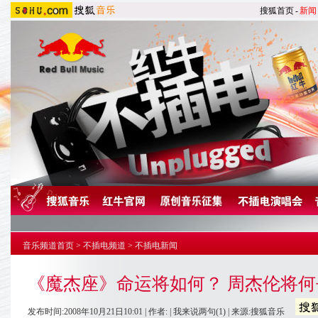
搜狐首页
-
新闻
音乐频道首页
>
不插电频道
>
不插电新闻
《魔杰座》命运将如何？ 周杰伦将何去
发布时间:2008年10月21日10:01 | 作者: |
我来说两句
(1)
| 来源:搜狐音乐