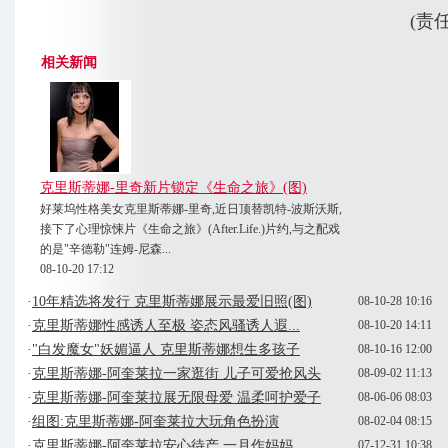
(责
相关新闻
克里斯蒂娜-里奇新片锁定《生命之旅》(图)
好莱坞性格美女克里斯蒂娜-里奇,近日顶替凯特-波斯沃斯,
接下了心理惊悚片《生命之旅》(After.Life.)片约,与之配戏
的是"辛德勒"连姆-尼森...
08-10-20 17:12
·
10年精选将发行 克里斯蒂娜展示最爱旧照(图)
08-10-28 10:16
·
克里斯蒂娜性感诱人至极 姿态风骚诱人遐...
08-10-20 14:11
·
"白发魔女"妖媚逼人 克里斯蒂娜想生多孩子
08-10-16 12:00
·
克里斯蒂娜-阿奎莱拉一家逛街 儿子可爱抢风头
08-09-02 11:13
·
克里斯蒂娜-阿奎莱拉展无限母爱 温柔呵护爱子
08-06-06 08:03
·
组图:克里斯蒂娜-阿奎莱拉大玩角色扮演
08-02-04 08:15
·
克里斯蒂娜-阿奎莱拉安心待产 一月作妈妈
07-12-31 10:38