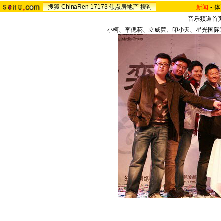
搜狐
ChinaRen
17173
焦点房地产
搜狗
新闻
-
体
音乐频道首
小柯、李偲菘、立威廉、印小天、星光国际