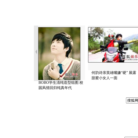
何韵诗亲英雄嘴嫌“硬” 展露
甜蜜小女人一面
BOBO学生清纯造型组图 校
园风情回归纯真年代