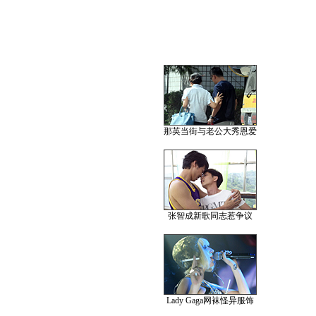
那英当街与老公大秀恩爱
张智成新歌同志惹争议
Lady Gaga网袜怪异服饰