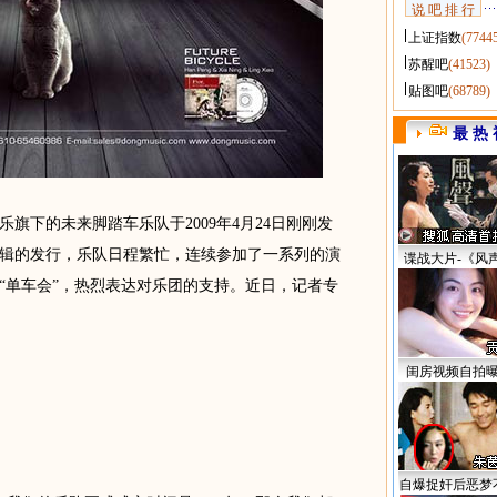
说 吧 排 行
上证指数
(7744
苏醒吧
(41523)
贴图吧
(68789)
最 热 
下的未来脚踏车乐队于2009年4月24日刚刚发
辑的发行，乐队日程繁忙，连续参加了一系列的演
谍战大片-《风
“单车会”，热烈表达对乐团的支持。近日，记者专
闺房视频自拍
自爆捉奸后恶梦