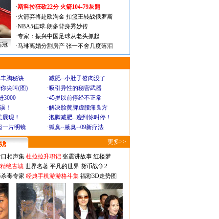
·
斯科拉狂砍22分 火箭104-79灰熊
·
火箭弃将赴欧淘金 扣篮王转战俄罗斯
·
NBA5佳球-朗多背身秀妙传
·
专家：振兴中国足球从老头抓起
连冠
·
马琳离婚分割房产 张一不舍几度落泪
爆丰胸秘诀
·
减肥--小肚子赘肉没了
你尖叫(图)
·
吸引异性的秘密武器
3000
·
45岁以前停经不正常
不误！
·
解决脸黄脾虚腰痛良方
美展现！
·
泡脚减肥--瘦到你叫停！
起一片明镜
·
狐臭--腋臭--09新疗法
更多>>
对口相声集
杜拉拉升职记
张震讲故事
红楼梦
-精绝古城
世界名著
平凡的世界
货币战争2
毒杀毒专家
经典手机游游格斗集
福彩3D走势图