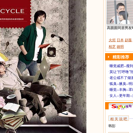
高圆圆同居男友
火炬
日本
赵薇
柏芝
姚明
精彩推荐
·
睡觉减肥--瘦到
·
莫让“打呼噜”
·
老公戒不了烟酒
·
狐臭--腋臭--
·
睡觉--丰胸--
·
女人--更年期-
相 关 说 吧
韩彭