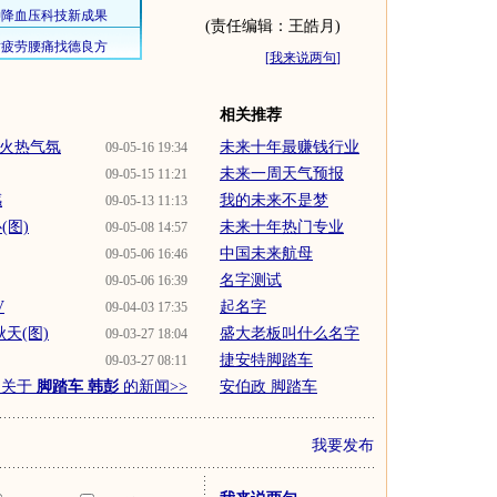
(责任编辑：王皓月)
[
我来说两句
]
相关推荐
节火热气氛
未来十年最赚钱行业
09-05-16 19:34
未来一周天气预报
09-05-15 11:21
感
我的未来不是梦
09-05-13 11:13
(图)
未来十年热门专业
09-05-08 14:57
中国未来航母
09-05-06 16:46
名字测试
09-05-06 16:39
V
起名字
09-04-03 17:35
天(图)
盛大老板叫什么名字
09-03-27 18:04
捷安特脚踏车
09-03-27 08:11
多关于
脚踏车 韩彭
的新闻>>
安伯政 脚踏车
我要发布