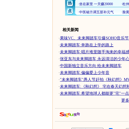
相关新闻
·
果味VC、未来脚踏车引爆SOHO音乐
·
未来脚踏车:奔跑在上学的路上
·
未来脚踏车:唱片堆里随手淘来的幸福
·
张亚东与未来脚踏车 永远清洁的少年心
·
中国新独立音乐方向:给未来脚踏车
·
未来脚踏车:偏偏爱上少年音
·
"未来脚踏车"愚人节赶拍《秋幻想》M
·
未来脚踏车:《秋幻想》 宅在春天幻想秋
·
未来脚踏车:希望地球人都能更"宅"一点
更