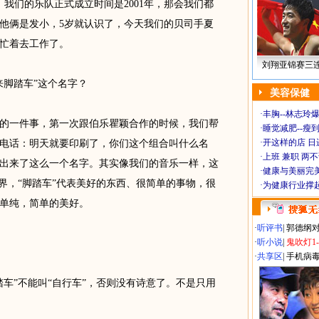
们的乐队正式成立时间是2001年，那会我们都
他俩是发小，5岁就认识了，今天我们的贝司手夏
忙着去工作了。
刘翔亚锦赛三
脚踏车”这个名字？
美容保健
·
丰胸--林志玲
一件事，第一次跟伯乐瞿颖合作的时候，我们帮
·
睡觉减肥--瘦到
·
开这样的店 日进
电话：明天就要印刷了，你们这个组合叫什么名
·
上班 兼职 两
出来了这么一个名字。其实像我们的音乐一样，这
·
健康与美丽完
界，“脚踏车”代表美好的东西、很简单的事物，很
·
为健康行业撑
单纯，简单的美好。
·
听评书
|
郭德纲
·
听小说
|
鬼吹灯1
·
共享区
|
手机病
”不能叫“自行车”，否则没有诗意了。不是只用