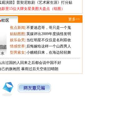
狐观演团】普契尼歌剧《艺术家生涯》打分贴
电影里15位大牌女星美图大盘点（组图）
更多>>
焦点新闻
|
不要迷恋哥，哥只是一个鬼
贴贴图图
|
英媒评出2009年度搞怪发明
娱乐旮旯
|
当红明星不仅仅是名利双收
情感世界
|
后悔嫁给这样一个山西男人
型男索女
|
小糖精归来，在海边轻轻舞
口水
么出过国的人回来之后都会说中国不好
自己的旗袍照
暴雨过后天空依旧晴朗