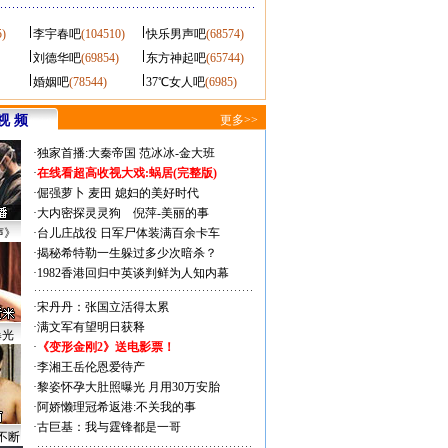
5)
李宇春吧
(104510)
快乐男声吧
(68574)
刘德华吧
(69854)
东方神起吧
(65744)
婚姻吧
(78544)
37℃女人吧
(6985)
视 频
更多>>
·
独家首播:大秦帝国
范冰冰-金大班
·
在线看超高收视大戏:
蜗居(完整版)
·
倔强萝卜
麦田
媳妇的美好时代
·
大内密探灵灵狗
倪萍-美丽的事
声》
·
台儿庄战役 日军尸体装满百余卡车
·
揭秘希特勒一生躲过多少次暗杀？
·
1982香港回归中英谈判鲜为人知内幕
·
宋丹丹：张国立活得太累
·
满文军有望明日获释
曝光
·
《变形金刚2》送电影票！
·
李湘王岳伦恩爱待产
·
黎姿怀孕大肚照曝光 月用30万安胎
·
阿娇懒理冠希返港:不关我的事
·
古巨基：我与霆锋都是一哥
不断