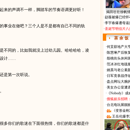
来的声调不一样，脚踏车的节奏语调更好听！
揭田壮壮徐帆
·
赵薇被爆已经怀
·
李宇春爆遭母逼
事业在做吧？三个人是不是都有自己不同的轨
·
圣诞节明信片八
茶 余 饭
·
何炅获地产大亨
不同的，比如我就没上过幼儿园。哈哈哈哈，凌
·
陈慧琳产后恢复
设计……
·
殷桃街头休闲装
·
范冰冰红地毯
·
姚晨与老公素
还是第一次听说。
·
日军竟拿战俘
·
盘点网坛大腕
·
美女办公室遭
。
·
《Nobody》
·
搜狐娱乐招聘
·
台北电玩展靓丽Sh
·
《变形金刚
·
王岳伦爆李
多你们的歌迷在下面很热情，你们的歌迷都是什