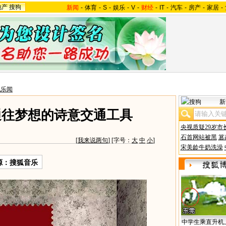
地产
搜狗
新闻
-
体育
-
S
-
娱乐
-
V
-
财经
-
IT
-
汽车
-
房产
-
家居
-
地乐闻
新
通往梦想的诗意交通工具
央视质疑29岁市
石首网站被黑
篡
[
我来说两句
] [字号：
大
中
小
]
宋美龄牛奶洗澡
源：
搜狐音乐
中学生乘直升机