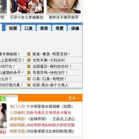
密照
王菲小女儿李嫣曝光
酒井法子痛哭谢罪
更多>>
热门八卦
|
十大明星脸女模揭晓（组图）
八卦爆料
|
刘欢与美女主持情史大曝光
第壹电影
|
《金钱帝国》：王晶没上进心
精彩组图
|
46位明星孕妇时的大胆造型图
明星话题
|
20位银幕硬汉比拼阳刚美(图)
撞衫