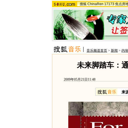
搜狐
ChinaRen
17173
焦点房
音乐频道首页
>
新闻
>
内
未来脚踏车：
2009年05月21日11:48
来