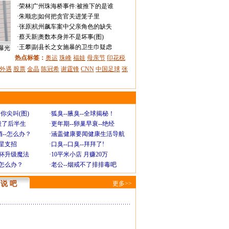
·
荣林
|
广州珠海桥事件:被推下的是谁
·
朱顺忠
|
如何把贪官关进笼子里
·
张原
|
杭州飙车案中父亲角色的缺失
·
蔡天新
|
奥数本身并不是坏事(图)
·
王攀
|
副县长之女施暴的卫生巾疑虑
曝光
热点标签：
奥运
珠峰
福娃
母亲节
印花税
外遇
股票
金晶
陈冠希
谢霆锋
CNN
中国足球
张
你尖叫(图)
·
狐臭--腋臭--全球揭秘！
毁了后半生
·
更年期--卵巢早衰--绝经
--怎么办？
·
涵盖健康要闻健康生活导航
明星支招
·
口臭--口臭--拜拜了!
罩杯升级魔法
·
10平米小店 月赚20万
-怎么办？
·
老公--烟戒不了排排毒吧
说 吧
更多>>