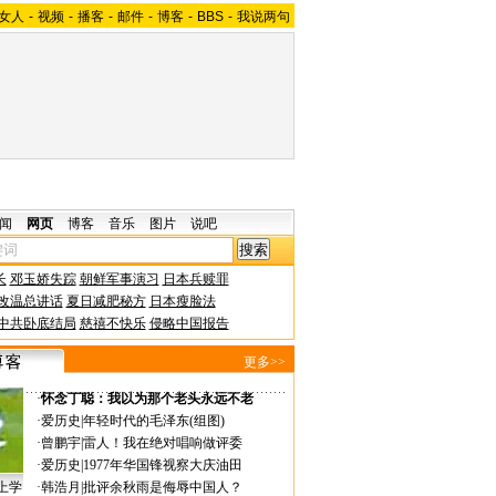
女人
-
视频
-
播客
-
邮件
-
博客
-
BBS
-
我说两句
闻
网页
博客
音乐
图片
说吧
长
邓玉娇失踪
朝鲜军事演习
日本兵赎罪
改温总讲话
夏日减肥秘方
日本瘦脸法
中共卧底结局
慈禧不快乐
侵略中国报告
更多>>
·
怀念丁聪：我以为那个老头永远不老
·
爱历史
|
年轻时代的毛泽东(组图)
·
曾鹏宇
|
雷人！我在绝对唱响做评委
·
爱历史
|
1977年华国锋视察大庆油田
上学
·
韩浩月
|
批评余秋雨是侮辱中国人？