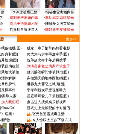
情史
李冰冰被爆已婚
揭秘生父离婚内幕
孕
·
揭刘晓庆离婚内幕
·
李幼斌新恋情曝光
婚
·
周迅王艳婆媳相见
·
陆毅爱女照首曝光
折
·
刘嘉玲自曝正造人
·
陈好新男友被曝光
 后
更多>>
喂猕猴桃(图)
·
独家：章子怡带妈妈看电影
好身材(图)
·
佟大为马伊琍再度牵手(图)
秀性感(图)
·
倪萍赵忠祥十年后再携手
服装皆为租赁
·
刘涛富豪老公为家产求生子
颜乘地铁被拍
·
舒淇醉酒瞬间惨被抓拍(图)
做活体解剖
·
实拍漂亮的地摊西施(组图)
的暴烈脾气
·
世界九大罪恶之城(组图)
遇灵异事件
·
李孝利新欢私密视频曝光
成命案导火索
·
孟庭苇可爱儿子最新照(图)
：加入我们吧！
·
点击进入搜狐娱乐影视库
owGirl
·
游戏史上最般配的十对情侣
2》送票！
·
张元首透露戒毒生活
湘胎教
·
令人惊叹太空步下楼方式