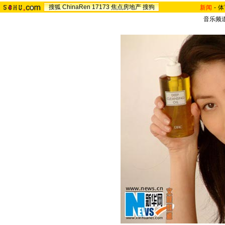
搜狐
ChinaRen
17173
焦点房地产
搜狗
新闻
-
体
音乐频