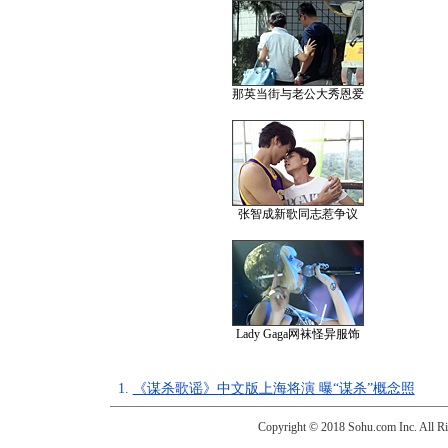
那英当街与老公大秀恩爱
张智成新歌同志惹争议
Lady Gaga网袜怪异服饰
1.
《谋杀歌谣》中文版上海将演 曝“谋杀”概念照
Copyright © 2018 Sohu.com Inc. Al