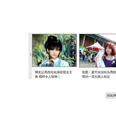
网友让周杰伦化身琼瑶女主
组图：庭竹自信街头秀
角 模样令人惊艳！
唱功一流引路人驻足