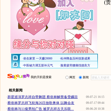
(
我的天职是搜索
网页
新闻
相关新闻
·
群星巡演罗志祥自带舞团 蔡依林解禁备受瞩目
09-07-21 16:15
·
蔡依林罗志祥飞轮海26日放歌奥体 以舞会友
09-07-17 09:44
·
蔡依林与11俊男拍广告 被罗志祥古天乐联...
09-06-20 10:38