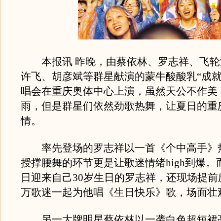
本报讯 昨晚，由蔡依林、罗志祥、飞轮
许飞、胡彦斌等群星献演的蒙牛酸酸乳“成就
唱会在重庆奥体中心上演，虽然天公不作美
雨，但是群星们依然劲歌热舞，让夏日的重
情。
率先登场的罗志祥以一首《个中高手》
授撑腰舞的环节更是让歌迷情绪high到爆。
日迎来自己30岁生日的罗志祥，还现场提前
万歌迷一起为他唱《生日快乐》歌，场面壮
另一大牌明星蔡依林以一袭白色超短裙