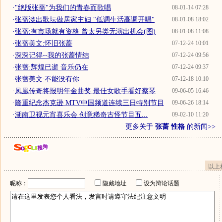
·
"绝版张蔷"为我们的青春而歌唱
08-01-14 07:28
·
张蔷淡出歌坛做居家主妇 "低调生活高调开唱"
08-01-08 18:02
·
张蔷:有市场就有资格 曾太另类无演出机会(图)
08-01-08 11:08
·
张蔷美文:怀旧张蔷
07-12-24 10:01
·
深深记得--我的张蔷情结
07-12-24 09:56
·
张蔷:辉煌已逝 音乐仍在
07-12-24 09:37
·
张蔷美文:不能没有你
07-12-18 10:10
·
凤凰传奇将报明年金曲奖 最佳女歌手看好蔡琴
09-06-05 16:46
·
隆重纪念杰克逊 MTV中国频道连续三日特别节目
09-06-26 18:14
·
湖南卫视元宵喜乐会 创意稀奇古怪节目五...
09-02-10 11:20
更多关于
张蔷 性格
的新闻>>
以上
昵称：
隐藏地址
设为辩论话题