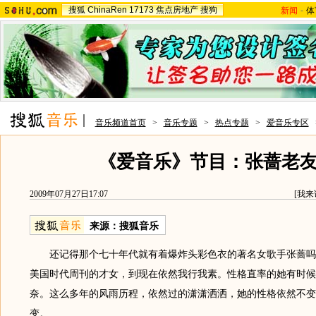
搜狐
ChinaRen
17173
焦点房地产
搜狗
新闻
-
体
音乐频道首页
>
音乐专题
>
热点专题
>
爱音乐专区
《爱音乐》节目：张蔷老
2009年07月27日17:07
[
我来
来源：
搜狐音乐
还记得那个七十年代就有着爆炸头彩色衣的著名女歌手张蔷吗
美国时代周刊的才女，到现在依然我行我素。性格直率的她有时候
奈。这么多年的风雨历程，依然过的潇潇洒洒，她的性格依然不变
变。