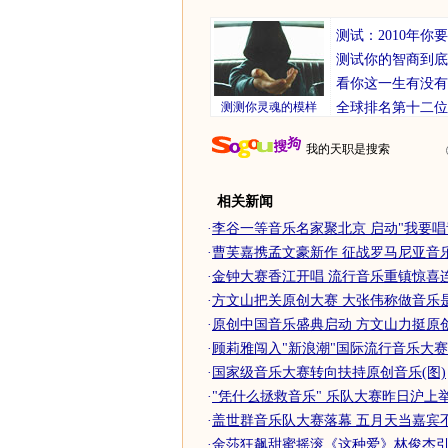
测试：2010年
测试你的智商到底
看你这一生有没有
测测你灵魂的模样
全球排名第十二位
我的天职是搜索
相关新闻
·
李谷一等音乐名家聚北京 启动"我要唱青
·
曹芙嘉携孟文豪新作 征战罗马尼亚音
·
金钟大赛香江开唱 流行音乐重镇惊喜
·
方文山把关原创大赛 大张伟称做音乐
·
原创中国音乐盛典启动 方文山力挺原创音
·
顾莉雅闯入"新浪潮"国际流行音乐大赛
·
国家级音乐大赛转向扶持原创音乐(图)
·
"凭什么拯救音乐" 乐队大赛昨日沪上
·
盖世群音乐队大赛落幕 五月天当嘉宾
·
金莎狂飙甜蜜摇滚《这种爱》林俊杰