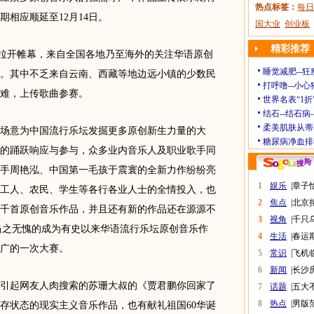
热点标签：
每日
期相应顺延至12月14日。
国大业
创业板
精彩推荐
拉开帷幕，来自全国各地乃至海外的关注华语原创
睡觉减肥--狂
。其中不乏来自云南、西藏等地边远小镇的少数民
打呼噜--小心
难，上传歌曲参赛。
世界名表“1折
结石--结石病
柔美肌肤从蒂
意为中国流行乐坛发掘更多原创新生力量的大
糖尿病净血排
的踊跃响应与参与，众多业内音乐人及职业歌手同
手周艳泓、中国第一毛孩于震寰的全新力作纷纷亮
1
娱乐
|
章子
工人、农民、学生等各行各业人士的全情投入，也
2
焦点
|
北京
千首原创音乐作品，并且还有新的作品还在源源不
3
视角
|
千只
当之无愧的成为有史以来华语流行乐坛原创音乐作
4
生活
|
春运
广的一次大赛。
5
常识
|
飞机
6
新闻
|
长沙
起网友人肉搜索的苏珊大叔的《贾君鹏你回家了
7
话题
|
五大
8
热点
|
男版
存状态的现实主义音乐作品，也有献礼祖国60华诞