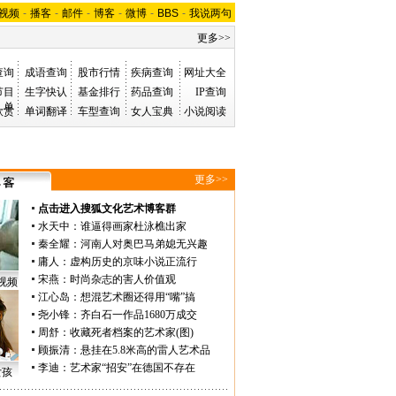
视频
-
播客
-
邮件
-
博客
-
微博
-
BBS
-
我说两句
更多>>
查询
成语查询
股市行情
疾病查询
网址大全
节目
生字快认
基金排行
药品查询
IP查询
单
欣赏
单词翻译
车型查询
女人宝典
小说阅读
更多>>
点击进入搜狐文化艺术博客群
水天中
：
谁逼得画家杜泳樵出家
秦全耀
：
河南人对奥巴马弟媳无兴趣
庸人
：
虚构历史的京味小说正流行
宋燕
：
时尚杂志的害人价值观
视频
江心岛
：
想混艺术圈还得用“嘴”搞
尧小锋
：
齐白石一作品1680万成交
周舒
：
收藏死者档案的艺术家(图)
顾振清
：
悬挂在5.8米高的雷人艺术品
李迪
：
艺术家“招安”在德国不存在
女孩