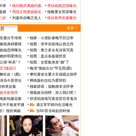
怀孕
揭刘晓庆离婚内幕
李幼斌新恋情曝光
逼婚
周迅王艳婆媳相见
陆毅爱女照首曝光
八折
刘嘉玲自曝正造人
陈好新男友被曝光
更多>>
后
笑避分手传闻
独家：小虎队春晚节目过审
曲线身材吸睛
组图：张学友跪地认曾志伟
姐姐恋情曝光
组图：奥兰多女友泳装写真
吻的明星情侣
组图：盘点各版观世音
公很“杯具”？
组图：女星集体发“婚”了
言T恤设计
晚清“雏妓出台”罕见照(图)
舞狂欢！(图)
摩托赛发生重大车祸观众惊呼
》演员今昔变化
网络版杜拉拉为爱辞职
瞬间有奖征集
独家辟谣：翁帆根本没怀孕
娱乐影视库
搜狐娱乐招聘：加入我们吧！
电影拍摄花絮
舒淇拍游戏写真造型百变鬼马
实中不敢发牢骚
满文军牢狱内生活曝光
歌》报价揭秘
当MJ音乐响起的时候