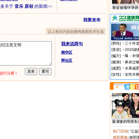
更多关于
音乐 原创
的新闻>>
黎姿被曝怀孕两
我要发布
以上相关内容由搜狗搜索技术生成
我来说两句
精华区
辩论区
进行注册！
最凄惨的明星私
热门活动
|
“公益
精彩图集
|
林熙