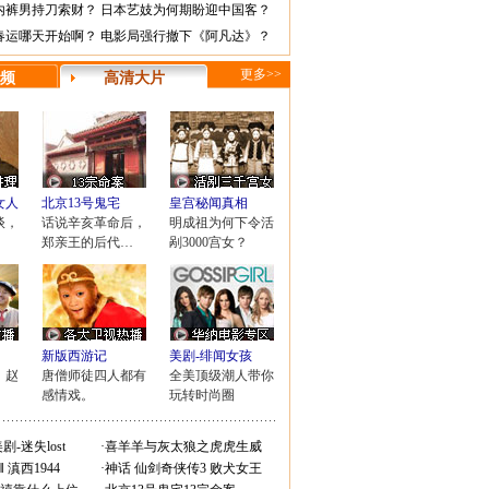
内裤男持刀索财？
日本艺妓为何期盼迎中国客？
春运哪天开始啊？
电影局强行撤下《阿凡达》？
更多>>
频
高清大片
女人
北京13号鬼宅
皇宫秘闻真相
谈，
话说辛亥革命后，
明成祖为何下令活
郑亲王的后代…
剐3000宫女？
新版西游记
美剧-绯闻女孩
，赵
唐僧师徒四人都有
全美顶级潮人带你
！
感情戏。
玩转时尚圈
剧-迷失lost
·
喜羊羊与灰太狼之虎虎生威
Ⅱ
滇西1944
·
神话
仙剑奇侠传3
败犬女王