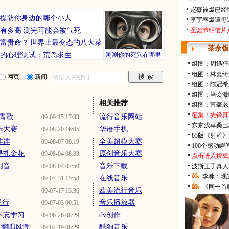
赵薇被爆已经
你要提防你身边的哪个小人
李宇春爆遭母
有多高 测完可能会被气死
圣诞节明信片
富贵命？
世界上最变态的八大菜
茶余饭
的心理测试：荒岛求生
测测你的死穴在哪里
组图：周迅狂
组图：林嘉绮
网页
新闻
组图：陈冠希
组图：当众激
相关推荐
组图：富豪老
征集！先锋真
歌...
流行音乐网站
09-09-15 17:33
东京浅草桑巴
乐大赛
华语手机
09-08-20 16:05
83版《射雕
连连
全美超模大赛
09-08-07 09:19
100个感动
是扎金花
原创音乐大赛
09-08-04 08:33
点击进入搜狐
...
音乐下载
09-08-04 07:50
波斯王子真人
李咏：现
在线音乐
09-07-31 15:58
《同一首
欧美流行音乐
09-07-17 13:36
举行
音乐播放器
09-07-03 00:51
不忘学习
dv创作
09-06-26 08:29
引翻唱风潮
酷狗音乐
09-02-19 08:29