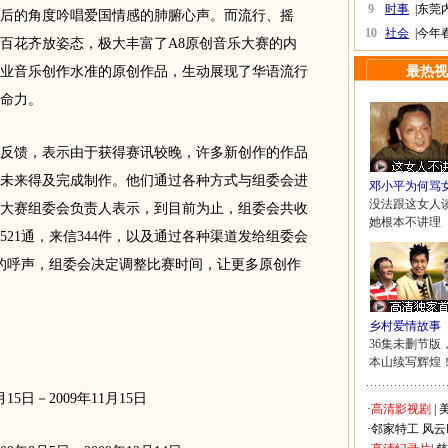
9
时事
|
东莞
90后的角度吟唱爱国情感的肺腑心声。而流行、摇
10
社会
|
今年
百花齐放姿态，极大丰富了A8原创音乐大赛的内
业音乐创作水准的原创作品，生动展现了华语流行
最热视
命力。
馈，表示由于获得赛讯较晚，许多新创作的作品
未来得及完成制作。他们通过各种方式与组委会进
邓小平为何骂
没法跟这女人
大赛组委会负责人表示，到目前为止，组委会共收
她根本不讲理
521通，来信344件，以及通过各种渠道发给组委会
者的呼声，组委会决定调整比赛时间，让更多原创作
乡村爱情故事
36集未删节版
本山续写辉煌
日－2009年11月15日
·
高清影视剧
|
美
·
邻家特工
风云