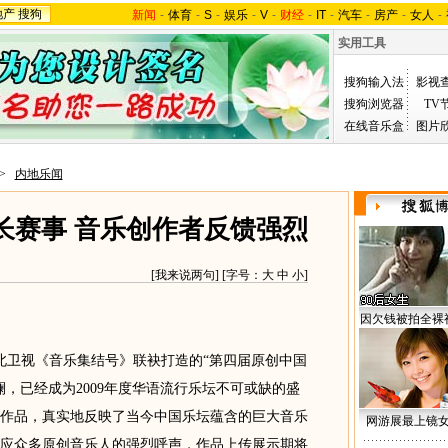
地产
搜狗
新闻
-
体育
-
S
-
娱乐
-
V
-
财经
-
IT
-
汽车
-
房产
-
女人
-
实用工具
搜狗输入法
影视
搜狗浏览器
TV
在线音乐盒
图片
>
内地乐闻
长赛事 音乐创作者反馈强烈
[
我来说两句
] [字号：
大
中
小
]
因欠钱被拍全裸
卫视《音乐集结号》联袂打造的“第四届原创中国
，已经成为2009年度华语流行乐坛不可或缺的盛
作品，真实地反映了当今中国乐坛蕴含的巨大音乐
网游展最上镜
应众多原创音乐人的强烈呼声，作品上传展示期将