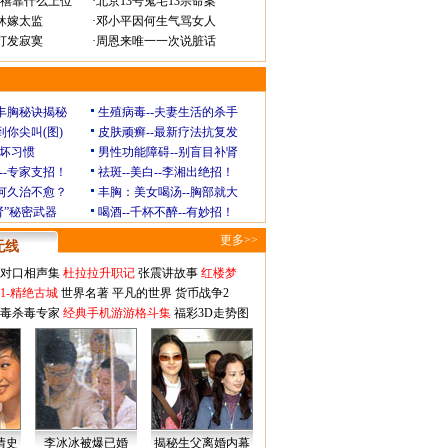
禧靠什么上位
·
北京13号鬼宅13宗命案
休嫁太监
·
邓小平因何生气骂女人
打发寂寞
·
周恩来唯一一次说脏话
玲丰胸秘诀揭秘
生殖病毒--夫妻生活的杀手
到你尖叫(图)
皮肤顽癣--最新疗法抗复发
坏习惯
男性功能障碍--别盲目补肾
--专家支招！
祛斑--美白--李湘出绝招！
为何久治不愈？
丰胸：美女喝汤--胸部就大
肾”秘密武器
喝酒--千杯不醉--有妙招！
更多>>
无线
对口相声集
杜拉拉升职记
张震讲故事
红楼梦
1-精绝古城
世界名著
平凡的世界
货币战争2
毒杀毒专家
经典手机游游格斗集
福彩3D走势图
情史
李冰冰被爆已婚
揭秘生父离婚内幕