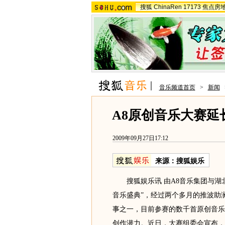
搜狐
ChinaRen
17173
焦点房
音乐频道首页
>
新闻
A8原创音乐大赛延
2009年09月27日17:12
来源：
搜狐娱乐
搜狐娱乐讯 由A8音乐集团与湖北
音乐盛典”，经过两个多月的推波助澜
事之一，目前参赛的数千首原创音乐
创作潜力。近日，大赛组委会宣布，