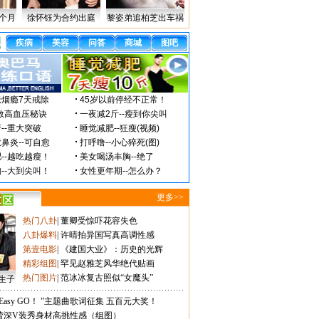
个月
徐怀钰为合约出庭
黎姿弟追柏芝出车祸
更多>>
热门八卦
|
董卿受惊吓花容失色
八卦爆料
|
许晴拍异国写真高调性感
第壹电影
|
《建国大业》：历史的光辉
精彩组图
|
罕见赵雅芝风华绝代贴画
热门图片
|
范冰冰复古照似“女魔头”
生子
Easy GO！ ”主题曲歌词征集 五百元大奖！
蕾深V装秀身材高挑性感（组图）