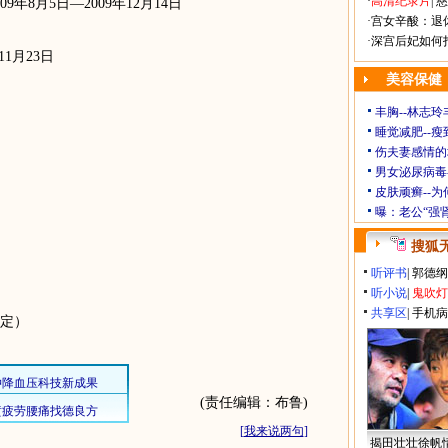
·
高清纪录片
|
慈
8月5日—2009年12月14日
·
宫女辛酸：退
·
深宫后妃如何
1月23日
美容保健
丰胸--林志
睡觉减肥--瘦
伤夫妻感情的
男女泌尿病毒
皮肤顽癣--
曝：老公“强
搜狐
听评书
|
郭德纲
听小说
|
鬼吹灯
共享区
|
手机病
暂定）
(责任编辑：布鲁)
[
我来说两句
]
揭田壮壮徐帆