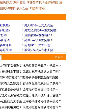
最热博文
刘翔复出
李开复离职
轮胎特保案
建
国庆60周年
快乐女生
刘德华结婚
瘦(视频)
男人补肾--让女人满足
猝死(图)
男女泌尿病毒--重大突破
”抢购
皮肤顽癣--喷喷就好！
--新疗法
高血压--获重大突破！
赛妮开始
前列腺“一次性”治愈
毒是关键
股骨头坏死--专家支招
更多>>
怡起诉不实报道？
水均益新妻子真的小他13岁？
拟推错时上下班？
无锡影视基地遭遇火灾了吗?
乌鸦咋读“夜校”
广西男子举报干部后自焚原因
期间有几次寒流？
百余学生拍电视剧出了意外？
临客最低多少钱？
全球经济自由度排名谁第一
房管局长豪宅曝光
谁提出建议小沈阳退出春晚？
不公困扰女大学生
上海移动开始停涉黄手机号？
范冰冰网络爆红？
民政部推荐啥样新结婚誓词？