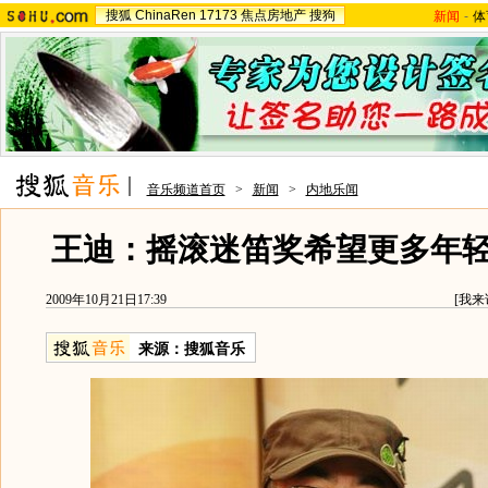
搜狐
ChinaRen
17173
焦点房地产
搜狗
新闻
-
体
音乐频道首页
>
新闻
>
内地乐闻
王迪：摇滚迷笛奖希望更多年
2009年10月21日17:39
[
我来
来源：
搜狐音乐