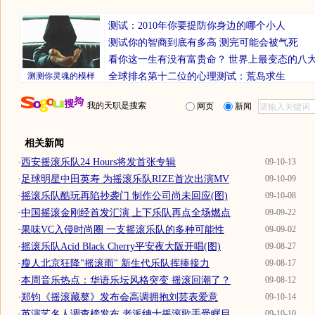
测试：2010年你要提防你身边的哪个小人
测试你的智商到底有多高 测完可能会被气死
看你这一生有没有富贵命？
世界上最变态的八
测测你灵魂的模样
全球排名第十二位的心理测试：荒岛求生
我的天职是搜索
网页
新闻
相关新闻
·
西安摇滚乐队24 Hours将发首张专辑
09-10-13
·
足球明星中田英寿 为摇滚乐队RIZE首次出演MV
09-10-09
·
摇滚乐队酷玩再陷抄袭门 制作公司尚未回应(图)
09-10-08
·
中国摇滚金刚经首发汇演 上下乐队再点全场燃点
09-09-22
·
果味VC入侵时尚圈 一支摇滚乐队的多种可能性
09-09-02
·
摇滚乐队Acid Black Cherry平安夜大阪开唱(图)
09-08-27
·
瘦人北京狂降"摇滚雨" 新生代乐队挥捧接力
09-08-17
·
本周音乐热点：华语乐坛风格突变 摇滚回潮了？
09-08-12
·
郑钧《摇滚藏獒》发布会高调拥抱刘芸表爱意
09-10-14
·
英演艺名人调查榜发布 老派绅士摇滚歌手受瞩目
09-10-10