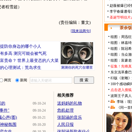
赵薇被爆已经
记者程雪超）
李宇春爆遭母
圣诞节明信片
(责任编辑：董文)
茶余饭
[
我来说两句
]
组图：周迅狂
组图：林嘉绮
你要提防你身边的哪个小人
组图：陈冠希
有多高 测完可能会被气死
组图：当众激
富贵命？
世界上最变态的八大菜
组图：富豪老
征集！先锋真
的心理测试：荒岛求生
测测你的死穴在哪里
东京浅草桑巴
83版《射雕
网页
新闻
100个感动
点击进入搜狐
相关推荐
波斯王子真人
李咏：现
形的
送妈妈的礼物
09-10-24
《同一首
事件"
危机处理
09-10-24
心声(图)
张韶涵的音乐
09-10-21
造神秘氛围
人民日报
09-10-20
暗恋女生
张韶涵新歌有什么
09-10-20