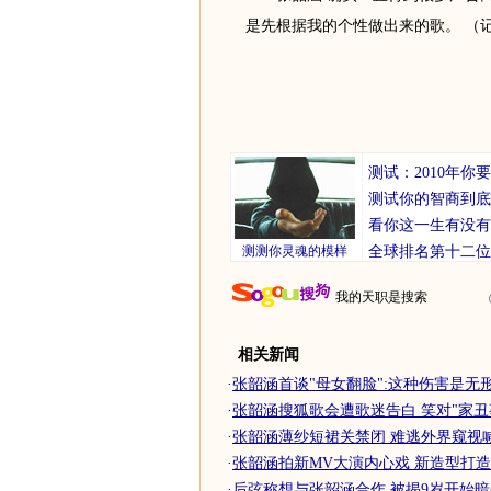
是先根据我的个性做出来的歌。 （
测试：2010年
测试你的智商到底
看你这一生有没有
测测你灵魂的模样
全球排名第十二位
我的天职是搜索
相关新闻
·
张韶涵首谈"母女翻脸":这种伤害是无
·
张韶涵搜狐歌会遭歌迷告白 笑对"家丑
·
张韶涵薄纱短裙关禁闭 难逃外界窥视喊
·
张韶涵拍新MV大演内心戏 新造型打
·
后弦称想与张韶涵合作 被揭9岁开始