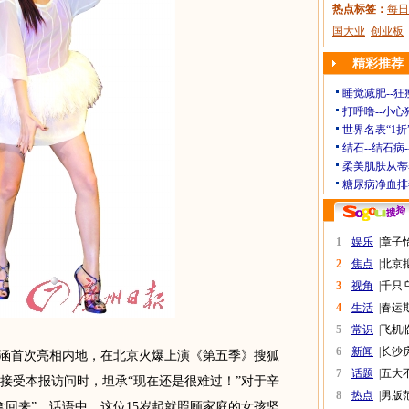
热点标签：
每日
国大业
创业板
精彩推荐
睡觉减肥--狂
打呼噜--小心
世界名表“1折
结石--结石病
柔美肌肤从蒂
糖尿病净血排
1
娱乐
|
章子
2
焦点
|
北京
3
视角
|
千只
4
生活
|
春运
5
常识
|
飞机
6
新闻
|
长沙
涵首次亮相内地，在北京火爆上演《第五季》搜狐
7
话题
|
五大
接受本报访问时，坦承“现在还是很难过！”对于辛
8
热点
|
男版
拿回来”。话语中，这位15岁起就照顾家庭的女孩坚