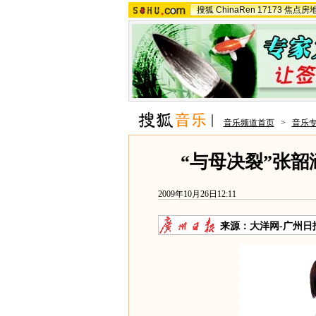
搜狐
ChinaRen
17173
焦点房
音乐频道首页
>
音乐
“与母决裂”张
2009年10月26日12:11
来源：
大洋网-广州日