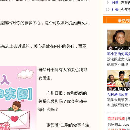
9
时事
|
东莞
10
社会
|
今年
最热视
露出对你的很多关心，是否可以看出是她向女儿
杂志上去诉说的，关心是放在内心的关心，而不
邓小平为何骂
没法跟这女人
她根本不讲理
当然对于所有人的关心我都
要感谢。
广州日报：你和妈妈的
乡村爱情故事
36集未删节版
关系会缓和吗？你会主动去
本山续写辉煌
做什么吗？
·
高清影视剧
|
美
·
邻家特工
风云
张韶涵: 主动的做事？这