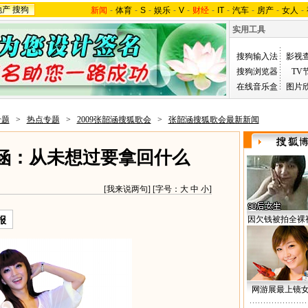
地产
搜狗
新闻
-
体育
-
S
-
娱乐
-
V
-
财经
-
IT
-
汽车
-
房产
-
女人
-
实用工具
搜狗输入法
影视
搜狗浏览器
TV
在线音乐盒
图片
专题
>
热点专题
>
2009张韶涵搜狐歌会
>
张韶涵搜狐歌会最新新闻
韶涵：从未想过要拿回什么
[
我来说两句
] [字号：
大
中
小
]
因欠钱被拍全裸
报
网游展最上镜