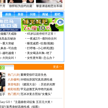
个月
徐怀钰为合约出庭
黎姿弟追柏芝出车祸
更多>>
热门八卦
|
董卿受惊吓花容失色
八卦爆料
|
许晴拍异国写真高调性感
第壹电影
|
《建国大业》：历史的光辉
精彩组图
|
罕见赵雅芝风华绝代贴画
热门图片
|
范冰冰复古照似“女魔头”
生子
Easy GO！ ”主题曲歌词征集 五百元大奖！
蕾深V装秀身材高挑性感（组图）