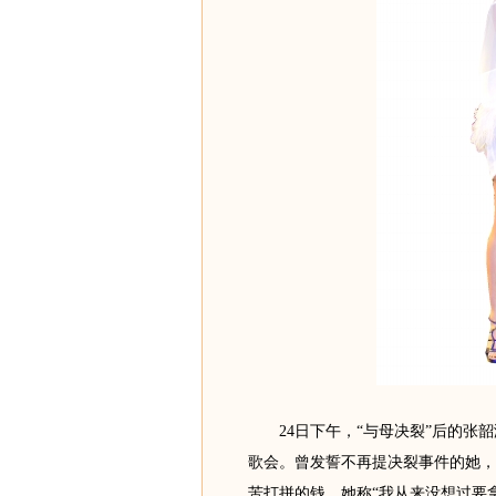
24日下午，“与母决裂”后的张韶
歌会。曾发誓不再提决裂事件的她，
苦打拼的钱，她称“我从来没想过要