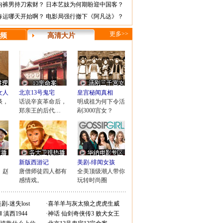
内裤男持刀索财？
日本艺妓为何期盼迎中国客？
春运哪天开始啊？
电影局强行撤下《阿凡达》？
更多>>
频
高清大片
女人
北京13号鬼宅
皇宫秘闻真相
谈，
话说辛亥革命后，
明成祖为何下令活
郑亲王的后代…
剐3000宫女？
新版西游记
美剧-绯闻女孩
，赵
唐僧师徒四人都有
全美顶级潮人带你
！
感情戏。
玩转时尚圈
剧-迷失lost
·
喜羊羊与灰太狼之虎虎生威
Ⅱ
滇西1944
·
神话
仙剑奇侠传3
败犬女王