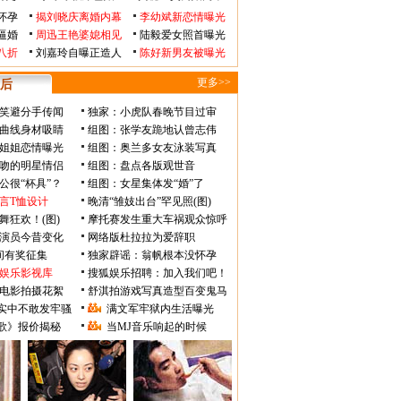
怀孕
揭刘晓庆离婚内幕
李幼斌新恋情曝光
逼婚
周迅王艳婆媳相见
陆毅爱女照首曝光
八折
刘嘉玲自曝正造人
陈好新男友被曝光
更多>>
后
笑避分手传闻
独家：小虎队春晚节目过审
曲线身材吸睛
组图：张学友跪地认曾志伟
姐姐恋情曝光
组图：奥兰多女友泳装写真
吻的明星情侣
组图：盘点各版观世音
公很“杯具”？
组图：女星集体发“婚”了
言T恤设计
晚清“雏妓出台”罕见照(图)
舞狂欢！(图)
摩托赛发生重大车祸观众惊呼
》演员今昔变化
网络版杜拉拉为爱辞职
瞬间有奖征集
独家辟谣：翁帆根本没怀孕
娱乐影视库
搜狐娱乐招聘：加入我们吧！
电影拍摄花絮
舒淇拍游戏写真造型百变鬼马
实中不敢发牢骚
满文军牢狱内生活曝光
歌》报价揭秘
当MJ音乐响起的时候