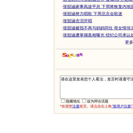
·
张韶涵家事风波平息 下周将恢复内地
·
张韶涵努力唱歌 下周北京会歌迷
·
张韶涵含泪开唱
·
张韶涵被指不再与妈妈同住 母女情传决
·
张韶涵遭掌掴真相曝光 经纪公司承认
更
隐藏地址
设为辩论话题
*欢迎您
注册
发言。请点击右上角
“新用户注册”