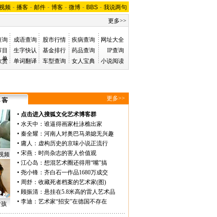
视频
-
播客
-
邮件
-
博客
-
微博
-
BBS
-
我说两句
更多>>
查询
成语查询
股市行情
疾病查询
网址大全
节目
生字快认
基金排行
药品查询
IP查询
单
欣赏
单词翻译
车型查询
女人宝典
小说阅读
更多>>
点击进入搜狐文化艺术博客群
水天中
：
谁逼得画家杜泳樵出家
秦全耀
：
河南人对奥巴马弟媳无兴趣
庸人
：
虚构历史的京味小说正流行
宋燕
：
时尚杂志的害人价值观
视频
江心岛
：
想混艺术圈还得用“嘴”搞
尧小锋
：
齐白石一作品1680万成交
周舒
：
收藏死者档案的艺术家(图)
顾振清
：
悬挂在5.8米高的雷人艺术品
李迪
：
艺术家“招安”在德国不存在
女孩