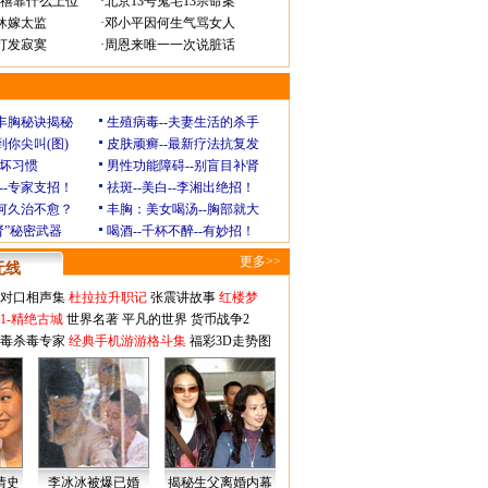
禧靠什么上位
·
北京13号鬼宅13宗命案
休嫁太监
·
邓小平因何生气骂女人
打发寂寞
·
周恩来唯一一次说脏话
玲丰胸秘诀揭秘
生殖病毒--夫妻生活的杀手
到你尖叫(图)
皮肤顽癣--最新疗法抗复发
坏习惯
男性功能障碍--别盲目补肾
--专家支招！
祛斑--美白--李湘出绝招！
为何久治不愈？
丰胸：美女喝汤--胸部就大
肾”秘密武器
喝酒--千杯不醉--有妙招！
更多>>
无线
对口相声集
杜拉拉升职记
张震讲故事
红楼梦
1-精绝古城
世界名著
平凡的世界
货币战争2
毒杀毒专家
经典手机游游格斗集
福彩3D走势图
情史
李冰冰被爆已婚
揭秘生父离婚内幕