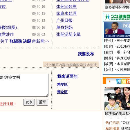
宣传
张韶涵歌曲
09-10-16
黎姿被曝怀孕两
家庭水处理
09-10-15
广州日报
09-10-13
裂(组图)
单身妈妈
08-06-16
故意炒作
张韶涵新专辑
09-09-03
多关于
张韶涵 决裂
的新闻>>
我要发布
以上相关内容由搜狗搜索技术生成
我来说两句
精华区
辩论区
进行注册！
最凄惨的明星私
热门活动
|
“公益
精彩图集
|
林熙