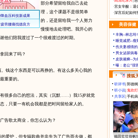
·
高清纪录片
|
慈
部分希望留给我自己去处
·
宫女辛酸：退
理，这个课题不是很简单
·
深宫后妃如何
的，还是留给我一个人努力
美容保健
慢慢地去处理吧。我开心的
丰胸--林志
谢他们陪我渡过了一个很难渡过的时期。
睡觉减肥--瘦
伤夫妻感情的
男女泌尿病毒
拿回来了吗？
皮肤顽癣--
曝：老公“强
。钱这个东西是可以再挣的。有这么多关心我的
搜狐
最重要的。
听评书
|
郭德纲
听小说
|
鬼吹灯
很多自己的想法，其实（沉默……）我15岁就觉
共享区
|
手机病
态，只要一有机会我都是把时间留给家人的。
广告歌太商业，你怎么认为？
的爱护，但专辑歌曲并非先为了广告而去做，都
揭田壮壮徐帆