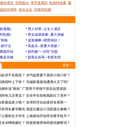
最热博文
刘翔复出
李开复离职
轮胎特保案
建
国庆60周年
快乐女生
刘德华结婚
瘦(视频)
男人补肾--让女人满足
猝死(图)
男女泌尿病毒--重大突破
”抢购
皮肤顽癣--喷喷就好！
--新疗法
高血压--获重大突破！
赛妮开始
前列腺“一次性”治愈
毒是关键
股骨头坏死--专家支招
更多>>
怡起诉不实报道？
水均益新妻子真的小他13岁？
拟推错时上下班？
无锡影视基地遭遇火灾了吗?
乌鸦咋读“夜校”
广西男子举报干部后自焚原因
期间有几次寒流？
百余学生拍电视剧出了意外？
临客最低多少钱？
全球经济自由度排名谁第一
房管局长豪宅曝光
谁提出建议小沈阳退出春晚？
不公困扰女大学生
上海移动开始停涉黄手机号？
范冰冰网络爆红？
民政部推荐啥样新结婚誓词？