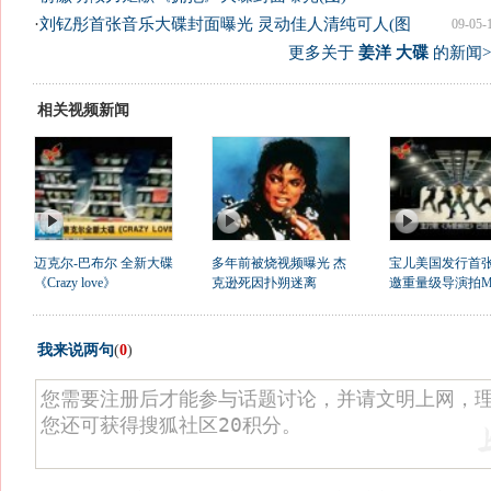
·
刘钇彤首张音乐大碟封面曝光 灵动佳人清纯可人(图
09-05-
更多关于
姜洋 大碟
的新闻>
相关视频新闻
迈克尔-巴布尔 全新大碟
多年前被烧视频曝光 杰
宝儿美国发行首
《Crazy love》
克逊死因扑朔迷离
邀重量级导演拍M
我来说两句
(
0
)