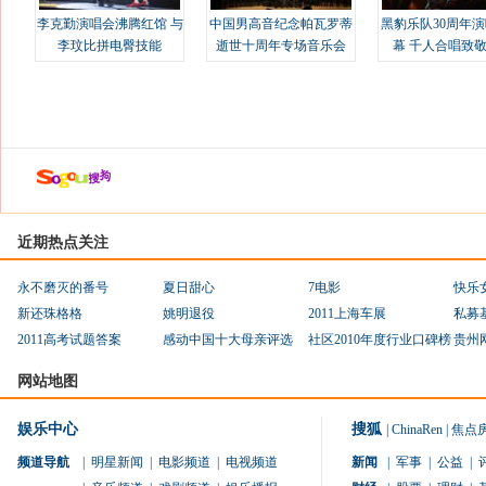
李克勤演唱会沸腾红馆 与
中国男高音纪念帕瓦罗蒂
黑豹乐队30周年
李玟比拼电臀技能
逝世十周年专场音乐会
幕 千人合唱致
近期热点关注
永不磨灭的番号
夏日甜心
7电影
快乐
新还珠格格
姚明退役
2011上海车展
私募
2011高考试题答案
感动中国十大母亲评选
社区2010年度行业口碑榜
贵州
网站地图
娱乐中心
搜狐
|
ChinaRen
|
焦点
频道导航
|
明星新闻
|
电影频道
|
电视频道
新闻
|
军事
|
公益
|