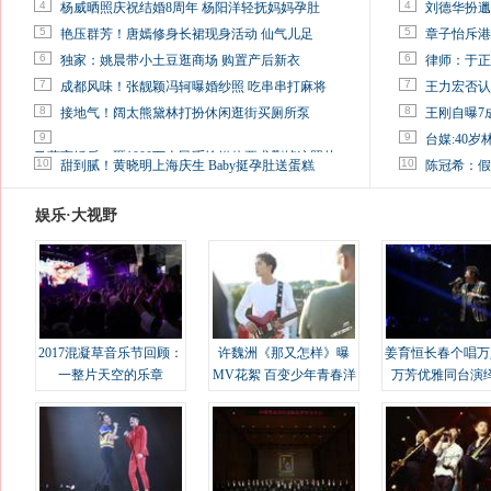
4
4
杨威晒照庆祝结婚8周年 杨阳洋轻抚妈妈孕肚
刘德华扮邋
5
5
艳压群芳！唐嫣修身长裙现身活动 仙气儿足
章子怡斥港
6
6
独家：姚晨带小土豆逛商场 购置产后新衣
律师：于正
7
7
成都风味！张靓颖冯轲曝婚纱照 吃串串打麻将
王力宏否认
8
8
接地气！阔太熊黛林打扮休闲逛街买厕所泵
王刚自曝7
9
9
台媒:40
马蓉离婚后，砸1000万人民币给媒体要求删掉这照片
10
10
甜到腻！黄晓明上海庆生 Baby挺孕肚送蛋糕
陈冠希：假
娱乐·大视野
2017混凝草音乐节回顾：
许魏洲《那又怎样》曝
姜育恒长春个唱万
一整片天空的乐章
MV花絮 百变少年青春洋
万芳优雅同台演
溢