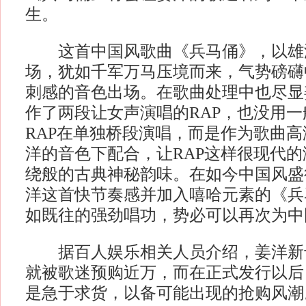
生。
这首中国风歌曲《兵马俑》，以雄
场，犹如千军万马压境而来，气势磅礴
刺感的音色出场。在歌曲处理中也尽显
作了两段让女声演唱的RAP，也没用
RAP在单独桥段演唱，而是作为歌曲
洋的音色下配合，让RAP这样很现代
绕般的古典神秘韵味。在如今中国风盛
洋这首快节奏感并加入嘻哈元素的《兵
如既往的强劲唱功，势必可以再次为中
据百人娱乐相关人员介绍，姜洋新
就被歌迷预购近万，而在正式发行以后
是急于求货，以备可能出现的抢购风潮