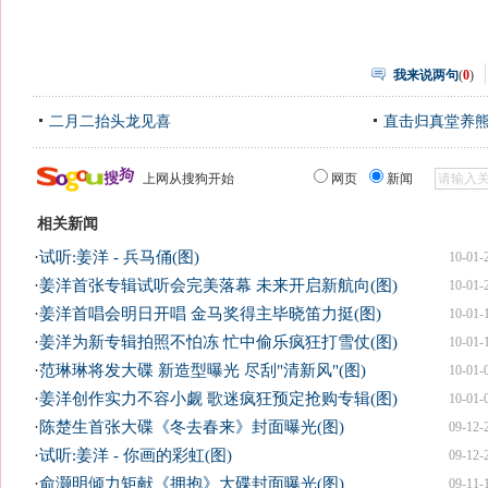
我来说两句
(
0
)
二月二抬头龙见喜
直击归真堂养
上网从搜狗开始
网页
新闻
相关新闻
·
试听:姜洋 - 兵马俑(图)
10-01-
·
姜洋首张专辑试听会完美落幕 未来开启新航向(图)
10-01-
·
姜洋首唱会明日开唱 金马奖得主毕晓笛力挺(图)
10-01-
·
姜洋为新专辑拍照不怕冻 忙中偷乐疯狂打雪仗(图)
10-01-
·
范琳琳将发大碟 新造型曝光 尽刮"清新风"(图)
10-01-
·
姜洋创作实力不容小觑 歌迷疯狂预定抢购专辑(图)
10-01-
·
陈楚生首张大碟《冬去春来》封面曝光(图)
09-12-
·
试听:姜洋 - 你画的彩虹(图)
09-12-
·
俞灏明倾力矩献《拥抱》大碟封面曝光(图)
09-11-