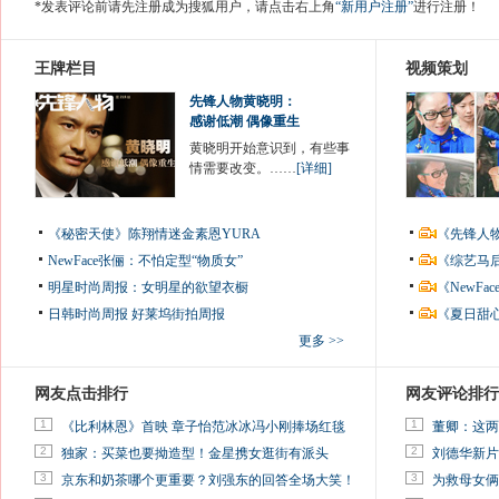
*发表评论前请先注册成为搜狐用户，请点击右上角
“新用户注册”
进行注册！
王牌栏目
视频策划
先锋人物黄晓明：
感谢低潮 偶像重生
黄晓明开始意识到，有些事
情需要改变。……
[详细]
《秘密天使》陈翔情迷金素恩YURA
《先锋人
NewFace张俪：不怕定型“物质女”
《综艺马
明星时尚周报：女明星的欲望衣橱
《NewF
日韩时尚周报
好莱坞街拍周报
《夏日甜
更多 >>
网友点击排行
网友评论排行
1
1
《比利林恩》首映 章子怡范冰冰冯小刚捧场红毯
董卿：这两
2
2
独家：买菜也要拗造型！金星携女逛街有派头
刘德华新片
3
3
京东和奶茶哪个更重要？刘强东的回答全场大笑！
为救母女俩