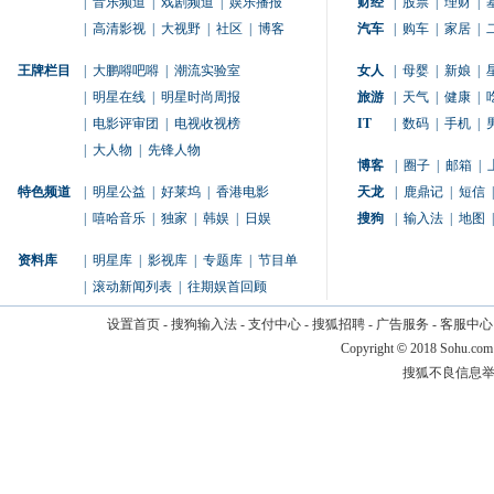
|
音乐频道
|
戏剧频道
|
娱乐播报
财经
|
股票
|
理财
|
|
高清影视
|
大视野
|
社区
|
博客
汽车
|
购车
|
家居
|
王牌栏目
|
大鹏嘚吧嘚
|
潮流实验室
女人
|
母婴
|
新娘
|
|
明星在线
|
明星时尚周报
旅游
|
天气
|
健康
|
|
电影评审团
|
电视收视榜
IT
|
数码
|
手机
|
|
大人物
|
先锋人物
博客
|
圈子
|
邮箱
|
特色频道
|
明星公益
|
好莱坞
|
香港电影
天龙
|
鹿鼎记
|
短信
|
|
嘻哈音乐
|
独家
|
韩娱
|
日娱
搜狗
|
输入法
|
地图
|
资料库
|
明星库
|
影视库
|
专题库
|
节目单
|
滚动新闻列表
|
往期娱首回顾
设置首页
-
搜狗输入法
-
支付中心
-
搜狐招聘
-
广告服务
-
客服中心
Copyright
©
2018 Sohu.com
搜狐不良信息