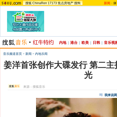
搜狐
ChinaRen
17173
焦点房地产
搜狗
新闻
-
体
内地
|
港台
|
欧美
|
日韩
|
音乐视
音乐频道首页
>
新闻
>
内地乐闻
姜洋首张创作大碟发行 第二主
光
来源：
搜狐音乐
我来说两