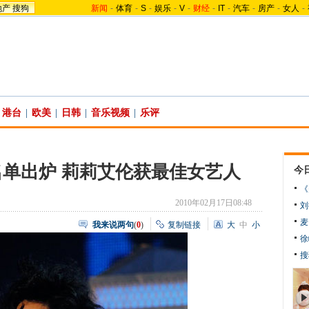
地产
搜狗
新闻
-
体育
-
S
-
娱乐
-
V
-
财经
-
IT
-
汽车
-
房产
-
女人
-
港台
|
欧美
|
日韩
|
音乐视频
|
乐评
单出炉 莉莉艾伦获最佳女艺人
今
《
2010年02月17日08:48
刘
麦
我来说两句
(
0
)
复制链接
大
中
小
徐
搜