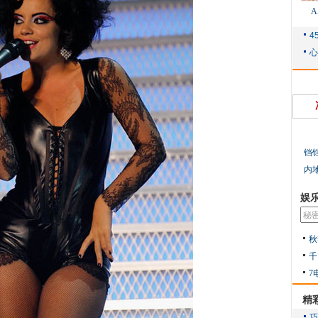
铛
内
娱
秋
千
7
精