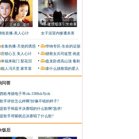
网络首播-美人心计
女子浴室内惨遭杀害
全集热播-天使的诱惑
华纳专区-生命的证据
宫锁心玉
美人心计
拯救女兵司徒慧
画皮
幸福来敲门
梨花泪
盘龙卧虎高山顶
毒刺
能人冯天贵
家常菜
拿什么拯救我的爱人
狗问答
西欧考级电子琴ctk-3388sk与ctk
歌手评价怎么样啊?好像不错的样子?
是歌手韩磊半决赛唱的什么歌啊?急求!
是歌手邓紫棋总决赛唱了什么歌?
余饭后