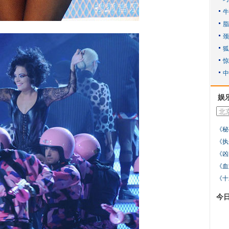
娱
《秘
《执
《凶
《血
《十
今