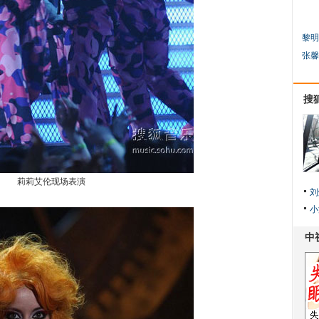
黎明
张馨
搜
莉莉艾伦现场表演
刘
小