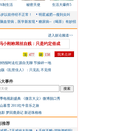
AA制生活
秘密天使
生活大爆炸5
进入娱论频道>>
冯小刚称屌丝自贱：只是约定俗成
顶
477
砸
158
铛铛报时走红源自无聊 节操碎一地
地版《乱世佳人》：只见乱 不见情
乐大事件
季电视剧盛典
《微言大义》微博脱口秀
山暮雪
2011红牛音乐之旅
电影
梦回鹿鼎记
新还珠格格
彩推荐