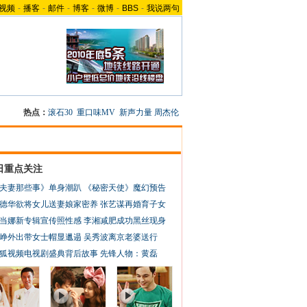
视频
-
播客
-
邮件
-
博客
-
微博
-
BBS
-
我说两句
热点：
滚石30
重口味MV
新声力量
周杰伦
日重点关注
夫妻那些事》单身潮趴
《秘密天使》魔幻预告
德华欲将女儿送妻娘家密养
张艺谋再婚育子女
当娜新专辑宣传照性感
李湘减肥成功黑丝现身
峥外出带女士帽显邋遢
吴秀波离京老婆送行
狐视频电视剧盛典背后故事
先锋人物：黄磊