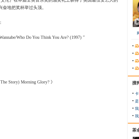
莉莉·艾伦）在本届全英音乐奖的颁奖礼上获得了英国最佳女艺人的
兴奋地把奖杯举过头顶。
：
be/Who Do You Think You Are? (1997) ”
 Story) Morning Glory? 》
搜
卡
是
我
我
茶