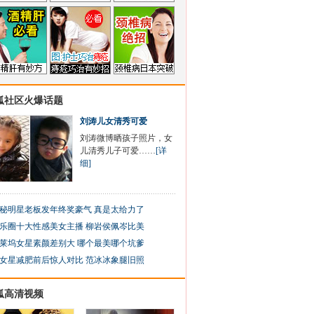
狐社区火爆话题
刘涛儿女清秀可爱
刘涛微博晒孩子照片，女
儿清秀儿子可爱……
[详
细]
秘明星老板发年终奖豪气 真是太给力了
乐圈十大性感美女主播 柳岩侯佩岑比美
莱坞女星素颜差别大 哪个最美哪个坑爹
女星减肥前后惊人对比 范冰冰象腿旧照
狐高清视频