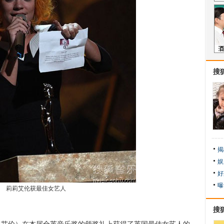
搜
揭
娱
好
曝
莉莉艾伦获最佳女艺人
搜