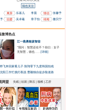
已有
58,329
人关注
我也关注
乐基儿
李晨
张馨予
离异
情侣
予
吴卓羲
章子怡
撒贝宁
旧爱
绯闻
狐微博热点
江一燕勇敢拔智齿
“我问：智慧还在不？你曰：女子
无智慧，德也……
[详细]
烨飞奔回家看儿子
·
陈翔零下九度韩国拍戏
沈阳工作忙挑灯夜战
·
曹颖独自徒步险迷路