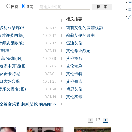
言
网页
新闻
灵
推
相关推荐
多利亚缺席(图
莉莉艾伦的高清视频
10-02-17
毒舌评委西蒙(
莉莉艾伦的歌曲
10-02-17
设计师麦昆致敬(
伍迪艾伦
10-02-17
"封神"
艾伦希亚战记
10-02-13
幕"亮相(图)
艾伦摄影
10-02-09
迷家中开唱(图
艾伦笔刷
10-02-05
及麦卡特尼
艾伦卡特
10-02-01
名苏珊大妈合唱
艾伦佩吉
10-01-21
音乐奖提名(图)
博思艾伦
10-01-20
艾伦杰瑞
10-01-19
全英音乐奖 莉莉艾伦
的新闻>>
1/3