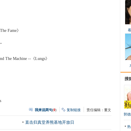
he Fame》
”
he Machine --《Lungs》
搜
s
我来说两句
(
0
)
复制链接
责任编辑：董文
郭德
直击归真堂养熊基地开放日
热