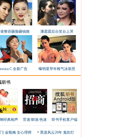
看谁整容砸脸砸钱狠
潘霜霜后台笑台上哭
Jessica C.全新广告
曝明星早年稚气泳装照
狐听书
纲经典相声
官迷/财迷/色迷
听书手机客户端
门
|
金瓶梅
女心理师
黑道风云20年
鬼吹灯