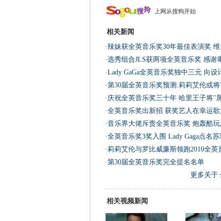
上网从搜狗开始
相关新闻
·
辣妹获全英音乐奖30年最佳表演奖 维
·
选秀组合JLS获两项全英音乐奖 感谢
·
Lady GaGa全英音乐奖独中三元 向
·
第30届全英音乐奖预测:莉莉艾伦或将
·
庆祝全英音乐奖三十年 哈里王子将"屏
·
全英音乐奖出新招 获奖艺人在幸运歌
·
音乐界大佬斥责全英音乐奖 炮轰酷玩
·
全英音乐奖3奖入围 Lady Gaga点
·
莉莉艾伦与罗比威廉斯领跑2010全英
·
第30届全英音乐奖完全提名名单
更多关于
相关视频新闻