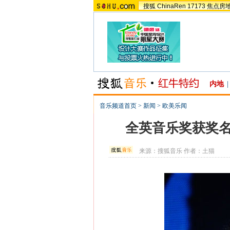
搜狐
ChinaRen
17173
焦点房
内地
|
音乐频道首页
>
新闻
>
欧美乐闻
全英音乐奖获奖名
来源：
搜狐音乐
作者：土猫