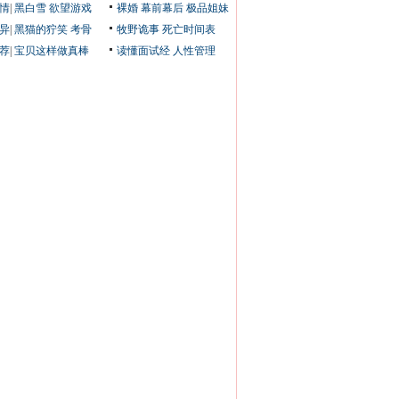
情
|
黑白雪
欲望游戏
裸婚
幕前幕后
极品姐妹
异
|
黑猫的狞笑
考骨
牧野诡事
死亡时间表
荐
|
宝贝这样做真棒
读懂面试经
人性管理