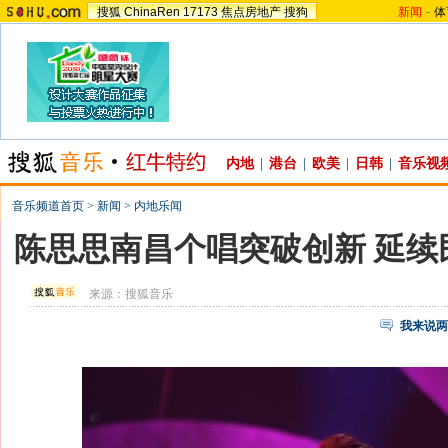
搜狐
ChinaRen
17173
焦点房地产
搜狗
新闻
-
体
内地
|
港台
|
欧美
|
日韩
|
音乐视
音乐频道首页
>
新闻
>
内地乐闻
陈思思南昌个唱突破创新 延续
来源：
搜狐音乐
我来说两