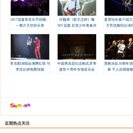
2017混凝草音乐节回顾：
许魏洲《那又怎样》曝
姜育恒长春个唱万
一整片天空的乐章
MV花絮 百变少年青春洋
万芳优雅同台演
溢
李克勤演唱会沸腾红馆 与
中国男高音纪念帕瓦罗蒂
黑豹乐队30周年
李玟比拼电臀技能
逝世十周年专场音乐会
幕 千人合唱致
近期热点关注