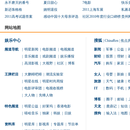
永不磨灭的番号
夏日甜心
7电影
快乐
新还珠格格
姚明退役
2011上海车展
私募
2011高考试题答案
感动中国十大母亲评选
社区2010年度行业口碑榜
贵州
网站地图
娱乐中心
搜狐
|
ChinaRen
|
焦点
频道导航
|
明星新闻
|
电影频道
|
电视频道
新闻
|
军事
|
公益
|
|
音乐频道
|
戏剧频道
|
娱乐播报
财经
|
股票
|
理财
|
|
高清影视
|
大视野
|
社区
|
博客
汽车
|
购车
|
家居
|
王牌栏目
|
大鹏嘚吧嘚
|
潮流实验室
女人
|
母婴
|
新娘
|
|
明星在线
|
明星时尚周报
旅游
|
天气
|
健康
|
|
电影评审团
|
电视收视榜
IT
|
数码
|
手机
|
|
大人物
|
先锋人物
博客
|
圈子
|
邮箱
|
特色频道
|
明星公益
|
好莱坞
|
香港电影
天龙
|
鹿鼎记
|
短信
|
|
嘻哈音乐
|
独家
|
韩娱
|
日娱
搜狗
|
输入法
|
地图
|
资料库
|
明星库
|
影视库
|
专题库
|
节目单