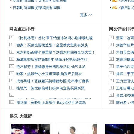
明星时尚周报：女明星的欲望衣橱
《NewF
日韩时尚周报
好莱坞街拍周报
《夏日甜
更多 >>
网友点击排行
网友评论排行
1
1
《比利林恩》首映 章子怡范冰冰冯小刚捧场红毯
董卿：这两
2
2
独家：买菜也要拗造型！金星携女逛街有派头
刘德华新片
3
3
京东和奶茶哪个更重要？刘强东的回答全场大笑！
为救母女俩
4
4
杨威晒照庆祝结婚8周年 杨阳洋轻抚妈妈孕肚
刘德华扮邋
5
5
艳压群芳！唐嫣修身长裙现身活动 仙气儿足
章子怡斥港
6
6
独家：姚晨带小土豆逛商场 购置产后新衣
律师：于正
7
7
成都风味！张靓颖冯轲曝婚纱照 吃串串打麻将
王力宏否认
8
8
接地气！阔太熊黛林打扮休闲逛街买厕所泵
王刚自曝7
9
9
台媒:40
马蓉离婚后，砸1000万人民币给媒体要求删掉这照片
10
10
甜到腻！黄晓明上海庆生 Baby挺孕肚送蛋糕
陈冠希：假
娱乐·大视野