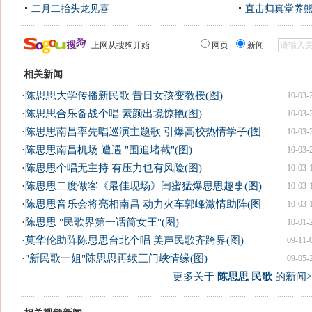
二月二抬头龙见喜
直击归真堂养
上网从搜狗开始
网页
新闻
相关新闻
·
陈思思大学传播新民歌 昔日女孩变教授(图)
10-03-
·
陈思思合乐备战个唱 素颜出境惊艳(图)
10-03-
·
陈思思南昌率先唱巡演主题歌 引爆高校热情学子(图
10-03-
·
陈思思南昌机场 遭遇 "围追堵截"(图)
10-03-
·
陈思思个唱无主持 有压力也有风险(图)
10-03-
·
陈思思二度做客《最佳现场》闺蜜猛爆思思趣事(图)
10-03-
·
陈思思音乐会将亮相南昌 动力火车郭峰激情助阵(图
10-03-
·
陈思思 "民歌界第一话筒女王"(图)
10-01-
·
莫华伦助阵陈思思台北个唱 美声民歌齐跨界(图)
09-11-
·
"新民歌一姐"陈思思再续三门峡情缘(图)
09-05-
更多关于
陈思思 民歌
的新闻>