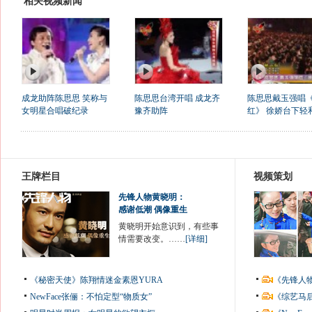
相关视频新闻
成龙助阵陈思思 笑称与
陈思思台湾开唱 成龙齐
陈思思戴玉强唱
女明星合唱破纪录
豫齐助阵
红》 徐娇台下轻
王牌栏目
视频策划
先锋人物黄晓明：
感谢低潮 偶像重生
黄晓明开始意识到，有些事
情需要改变。……
[详细]
《秘密天使》陈翔情迷金素恩YURA
《先锋人
NewFace张俪：不怕定型“物质女”
《综艺马