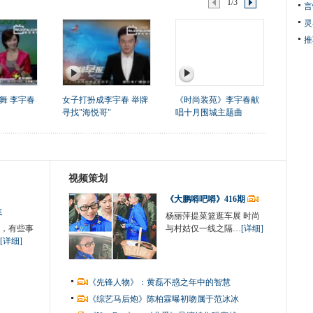
1/3
言
灵
推
舞 李宇春
女子打扮成李宇春 举牌
《时尚装苑》李宇春献
寻找"海悦哥"
唱十月围城主题曲
视频策划
《大鹏嘚吧嘚》416期
生
杨丽萍提菜篮逛车展 时尚
，有些事
与村姑仅一线之隔…
[详细]
[详细]
《先锋人物》：黄磊不惑之年中的智慧
《综艺马后炮》陈柏霖曝初吻属于范冰冰