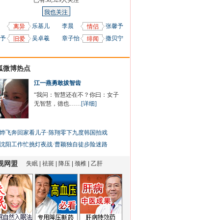
已有
58,329
人关注
我也关注
乐基儿
李晨
张馨予
离异
情侣
予
吴卓羲
章子怡
撒贝宁
旧爱
绯闻
狐微博热点
江一燕勇敢拔智齿
“我问：智慧还在不？你曰：女子
无智慧，德也……
[详细]
烨飞奔回家看儿子
·
陈翔零下九度韩国拍戏
沈阳工作忙挑灯夜战
·
曹颖独自徒步险迷路