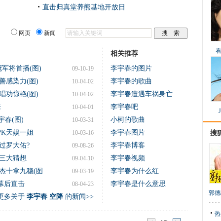
直击归真堂养熊基地开放日
网页
新闻
相关推荐
军将首播(图)
李宇春的图片
09-10-19
善感染力(图)
李宇春的歌曲
10-04-02
唱功惊艳(图)
李宇春遭遇车祸身亡
10-04-02
来
李宇春吧
10-04-01
宇春(图)
小柯的歌曲
10-03-31
PK天娱一姐
李宇春图片
10-03-16
搜
过罗大佑?
李宇春博客
09-08-26
三大猜想
李宇春视频
09-04-10
杰十拿九稳(图
李宇春为什么红
09-03-19
幕后直击
李宇春是什么意思
08-04-23
郭德
更多关于
李宇春 空降
的新闻>>
热