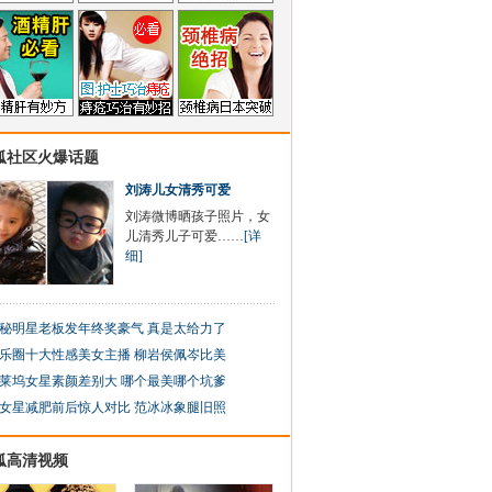
狐社区火爆话题
刘涛儿女清秀可爱
刘涛微博晒孩子照片，女
儿清秀儿子可爱……
[详
细]
秘明星老板发年终奖豪气 真是太给力了
乐圈十大性感美女主播 柳岩侯佩岑比美
莱坞女星素颜差别大 哪个最美哪个坑爹
女星减肥前后惊人对比 范冰冰象腿旧照
狐高清视频