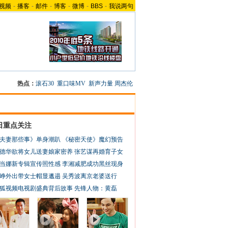
视频
-
播客
-
邮件
-
博客
-
微博
-
BBS
-
我说两句
热点：
滚石30
重口味MV
新声力量
周杰伦
日重点关注
夫妻那些事》单身潮趴
《秘密天使》魔幻预告
德华欲将女儿送妻娘家密养
张艺谋再婚育子女
当娜新专辑宣传照性感
李湘减肥成功黑丝现身
峥外出带女士帽显邋遢
吴秀波离京老婆送行
狐视频电视剧盛典背后故事
先锋人物：黄磊