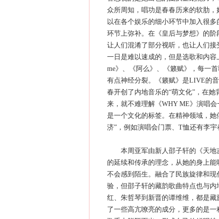
众所周知，唱功是春春历来的软肋，
以在各个娱乐的细小环节中加入很多
环节上弥补。在《皇后与梦想》的阶
让人们混淆了部分视听，也让人们接
一日是难以速成的，但是选歌和内容
me》、《阿么》、《籁赋》，每一
有点神经分裂。《籁赋》是LIVE的
春开创了内地音乐的“萌文化”，在
来，就不难理解《WHY ME》演唱
是一个文化的标签。在精神领域，她俘
济”，例如演唱会门票、T恤还有李宇
本周亚军由新人邵子轩的《天地吉
的延续和传承的理念，从她的身上能
不会感到陌生。融合了民族旋律和现
验，但邵子轩的藏韵歌曲特点也与内
红、朱哲琴到新晋的谭维维，都是藏
了一些高亢嘹亮的成分，更多的是一