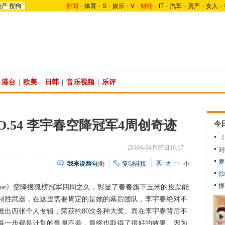
地产
搜狗
新闻
-
体育
-
S
-
娱乐
-
V
-
财经
-
IT
-
汽车
-
房产
-
女人
-
港台
|
欧美
|
日韩
|
音乐视频
|
乐评
.54 李宇春空降冠军4周创奇迹
今
《
2010年04月07日16:17
刘
麦
我来说两句
(
0
)
复制链接
大
中
小
徐
搜
me》空降搜狐榜冠军四周之久，彰显了春春旗下玉米的投票能
制胜武器，在这里需要肯定的是她的幕后团队，李宇春绝对不
推出四张个人专辑，荣获约80次各种大奖。而在李宇春背后不
每一步都是计划的毫厘不差，最终也取得了很好的效果。因为