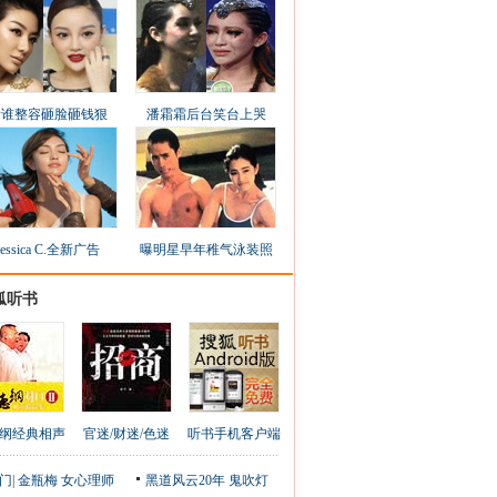
看谁整容砸脸砸钱狠
潘霜霜后台笑台上哭
Jessica C.全新广告
曝明星早年稚气泳装照
狐听书
纲经典相声
官迷/财迷/色迷
听书手机客户端
门
|
金瓶梅
女心理师
黑道风云20年
鬼吹灯