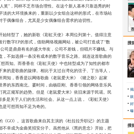
新人奖”，同样不乏市场合理性。在这个新人基本只靠选秀的时
H.E.平淡的大环境换来的，重新以少女组合这样的形式，在市场站
对于偶像组合，尤其是少女偶像组合需求的迫切性。
始转型了，她的新歌《彩虹天使》本周位列第十。值得注意
发行数字EP的形式，借助网络视频网站，被公司打造成了“数
搜
片公司是鼎鼎有名的盛大华友，公司不差钱，但唱片不赚钱。与
盘，不如选择一条没有成本的数字音乐之路。就连这首歌曲的
可想而知。而香香在《彩虹天使》中也转型成为了知性的都市
下来的是歌曲的旋律。相比于太过台湾化的弦子、丁当等人，
所周知，香香是以网络歌曲《老鼠爱大米》《猪之歌》起家
世界的东西南北。霎时间，由杨臣刚、香香引领的网络音乐风
揭
打死正规军的趋势。但是《老鼠爱大米》依旧来源于民谣。民
娱
内容多是关于人们的生活和社会。从这一点上说，《彩虹天使》
好
也是可想而知不足为奇的。
曝
《GO》。这首歌曲来自其主演的《杜拉拉升职记》的主题
搜
都不幸成为金曲奖招安分子。虽然他从《黑的意念》开始，把