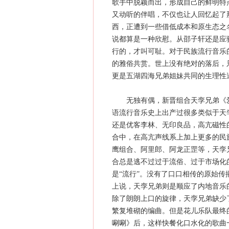
歌手中脱颖而出，形成自己的鲜明特
又动听的伴唱，不仅也让人回忆起了
西，正遭到一些借低成本和原生态之
说都算是一种欣慰。从邵子轩还是应
行的，才叫可耻。对于民族流行音乐
的雅俗共赏。世上没有绝对的落后，
更是五湖四海兄弟姐妹共同的生理性
无独有偶，新晋组合天孪兄弟《爱
语流行音乐史上出产过很多类似于天
还是优客李林、无印良品，高亢磁性
合中，在高亢声线系上加上更多的民
鹰组合、阿里郎、阿龙正罡等，天孪
合总是逃不过过于流俗、过于市场化
是“流行”。没有了口口相传的原始
上说，天孪兄弟则是顺应了内地音乐
除了朗朗上口的旋律，天孪兄弟缺少
繁复堆砌的编曲。但是花儿乐队最终
唰唰》后，这样快餐化口水化的歌曲