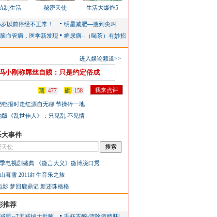
AA制生活
秘密天使
生活大爆炸5
进入娱论频道>>
冯小刚称屌丝自贱：只是约定俗成
顶
477
砸
158
铛铛报时走红源自无聊 节操碎一地
地版《乱世佳人》：只见乱 不见情
乐大事件
季电视剧盛典
《微言大义》微博脱口秀
山暮雪
2011红牛音乐之旅
电影
梦回鹿鼎记
新还珠格格
彩推荐