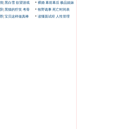
情
|
黑白雪
欲望游戏
裸婚
幕前幕后
极品姐妹
异
|
黑猫的狞笑
考骨
牧野诡事
死亡时间表
荐
|
宝贝这样做真棒
读懂面试经
人性管理