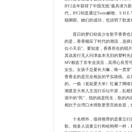
BY2去年获得了中国无线“最具潜力
代，BY2却是通过Twins解散、S.
稳脚跟。她们的成功，也说明了歌迷
昔日的梦幻幼齿少女歌手香香也开
的是，香香顺应了时代的潮流，选择
位小天后”。要知道，香香所在的唱
其说发行无人问津血本无归的塑料光
MV都选了非专业演员，其用心良苦
女生。女孩子总要长大嘛，唯一贯穿
香香走的是完全相反的平实路线。众
的。一曲《老鼠爱大米》红遍了网络
潮甚至大有入主流行乐坛中原，乱棍
谣中的“民”，指的就是民生，歌的
相比于台湾口水情歌更受百姓欢迎，
十名榜外，值得推荐的是黄立行的
歌。很多人说黄立行和哈狗帮一样，