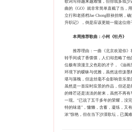
歌词写得越来越难懂，但你或多或少
曲的《GO》就非常简单直截了当，
立行和老搭档Jae Chong联袂担
升职记》，倒是应该更能一窥这位痞
本周推荐歌曲：小柯《牡丹》
推荐理由：一曲《北京欢迎你》将
转手间成了香馍馍，人们却忽略了他
位极有浪漫主义色彩的才子，《油画
环境下的暧昧与优雅，虽然这些泼墨
堪与落魄，但这丝毫不会影响音乐里
虽然是一首应时应景的作品，但还是
的锋芒还是淡淡的射来，虽然不再有
一现。“已说了五千多年的荣耀，没
特的味道”，慵懒，含蓄，凝练，又
浓”惊艳，但在当下沙漠歌坛，已属