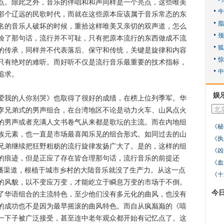
点。除此之外，音乐的伴唱和和声同样是一个亮点，这些唯美
那个辽远的民歌时代，而就在这些原本应该属于音乐常态的东
名的音乐人破坏的时候，重拾这样唯美又亲切的双声道，怎么
验了那句话，流行并不可耻，只有把原本流行的东西做成不流
的传承，同样并不代表落后、保守和传统，关键是旋律和内容
只有绝对的难听。而好听不仅是流行音乐最重要的技术指标，
追求。
娱
我的人你别哭》也取得了很好的成绩，在榜上位列季军。华
孪兄弟式的男声组合，在台湾地区不论是动力火车、山风点火
的男声或者充满人文书卷气从来都是歌坛的主流。而在内地组
《秘
族元素，也一直是市场最喜闻乐见的组合形式。如同过去的山
《执
兄弟继续把狂野粗粝的流行旋律发扬广大了。是的，这样的组
《凶
的痕迹，但是正应了存在皆合理那句话，流行音乐的前提还
《血
传播渠道，根植于城市乡村的大陆音乐就没了生产力。从这一点
《十
的风貌，以不变应万变，才能屹立于瞬息万变的市场于不倒。
今
了华语组合的主流特色，至少他们没有多元化的曲风，也没有
的成功也不是因为最早摇滚的曲风特色。而自从疯巅巅的《嘻
一下子被广泛接受，甚至连中老年观众都开始有记忆点了。这