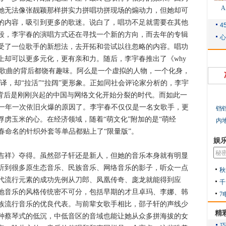
她无法像张靓颖那样拼实力拼唱功拼现场的煽动力，但她却可
的内容，吸引到更多的歌迷。说白了，唱功不足就需要在其他
段，李宇春的演唱方式还在寻找一个新的方向，而去年的专辑
受了一位歌手的新想法，去开拓和尝试以往忽略的内容。唱功
上却可以更多元化，更有亲和力。随后，李宇春推出了《why
首歌曲的背后都饶有趣味。阿么是一个虚拟的人物，一个化身，
音译，却“拉活”“拉阔”更形象。正如同社会评论家分析的，李宇
她背后是刚刚兴起的中国与网络文化开始分裂的时代。而如此一
会一年一次依旧火爆的原因了。李宇春不仅仅是一名女歌手，更
铛
虏玉米的心。在经济领域，随着“萌文化”附加的是“萌经
内
春命名的针织外套等单品都贴上了“限量版”。
娱
祥》夺得。虽然邵子轩还是新人，但她的音乐本身就有明显
听到很多原生态音乐、民族音乐、网络音乐的影子，听众一点
秋
代流行元素的成功先例从刀郎、凤凰传奇、庞龙就能得到应
千
地音乐的风格传统密不可分，包括早期的才旦卓玛、李娜、韩
7
族流行音乐的优良代表。与前辈女歌手相比，邵子轩的声线少
精
种蔡琴式的低沉，中低音区的音域也能让她从众多拼海拔的女