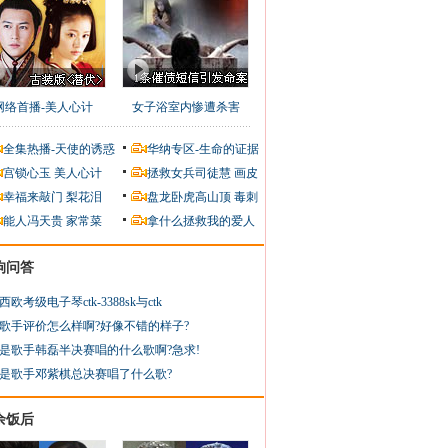
网络首播-美人心计
女子浴室内惨遭杀害
全集热播-天使的诱惑
华纳专区-生命的证据
宫锁心玉
美人心计
拯救女兵司徒慧
画皮
幸福来敲门
梨花泪
盘龙卧虎高山顶
毒刺
能人冯天贵
家常菜
拿什么拯救我的爱人
狗问答
西欧考级电子琴ctk-3388sk与ctk
歌手评价怎么样啊?好像不错的样子?
是歌手韩磊半决赛唱的什么歌啊?急求!
是歌手邓紫棋总决赛唱了什么歌?
余饭后