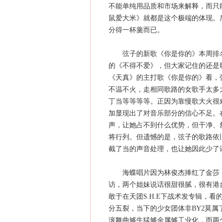
不能单纯用品质和市场来解释，而只
鼠爱大米》就都是这个极端的体现。
分得一杯羹而已。
弦子的新歌《你是你的》本周排名
的《不得不爱》，但大家记住的还是
《天真》的主打歌《你是你的》看，
不温不火，走相同歌路的女歌手太多
丁当等等等等。正因为靠慢歌大火很
加显现出了对音乐部分的信心不足。
声，让她占不到什么优势，但干净、
将行列。但遗憾的是，弦子的歌路依
截了当的声音处理，也让她因此少了
海蝶唱片因为林俊杰捧红了金莎，又
访，两个姐妹说话很甜很腻，很有港
敢于在天团S.H.E下战术发专辑，看
分五裂，当下的少女团体非BY2莫属
滚舞曲够生猛够金属够工业化，而两