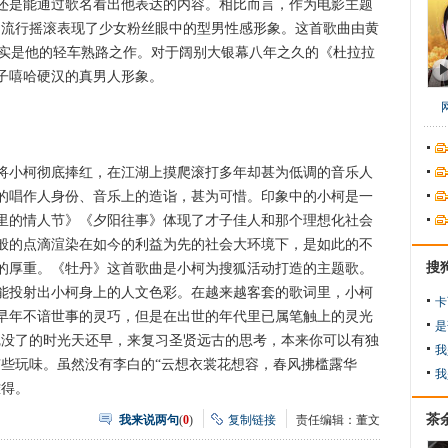
还是能通过歌名看出他表达的内容。相比而言，作为电影主题
用流行摇滚表现了少女粉丝眼中的型男性感形象。这首歌曲由黄
纲，确实是他的轻车熟路之作。对于阔别大银幕八年之久的《杜拉拉
子嘻哈硬汉的真男人形象。
小柯彻底捧红，在江湖上摸爬滚打多年却甚为低调的音乐人
的唱作人身份、音乐上的造诣，甚为可惜。印象中的小柯是一
里的情人节》《夕阳往事》体现了才子佳人和那个理想化社会
般的点滴渲染在如今的利益为先的社会大环境下，是如此的不
搜
的厚重。《牡丹》这首歌曲是小柯为搜狐活动打造的主题歌。
能投射出小柯身上的人文色彩。在越来越客套的歌词里，小柯
卡
早年不谙世事的灵巧，但是在出世的年代里已属笔触上的灵光
是
完没了的时光天还早，来复习圣贤远古的思考，本来你可以有独
我
有些玩味。虽然没有李白的“云想衣裳花想容，春风拂槛露华
我
难得。
茶
我来说两句
(
0
)
复制链接
责任编辑：董文