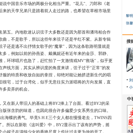
能说中国音乐市场的两极分化相当严重。“花儿”、刀郎和《老
后来的天孪兄弟只是踏着前人走过的路，也希望在草根市场里
黎明
张馨
第五。内地歌迷认识弦子大多数还是因为那首和潘玮柏合作
歌曲，不是歌手，所以这些年来弦子还是半红不紫。从新专辑
搜
弦子还是逃不出抒情女歌手的“魔掌”，因为这条歌路明显就是
太多，例如以前的孙燕姿、戴佩妮还有近年来的金莎、郭静、
难，环球唱片也急了，赶忙拍了一支激情戏MV“救场”，似乎更
在声线方面，其实从辨识度的角度来讲，弦子过于“正常”的发
舒服的特质和收放自如的拿捏，却绝对能让她挤进新生代的唱
刘
旧很宅，过于台湾化，似乎无意往实力派唱将的方向发展，直
小
许多卖弄的机会。
在新人带旧人的基础上将BY2捧上了台面。看过BY2的采
台版张含韵的味道，也因此很合许多偏爱少女系男生的口味。
的出海蝶的勇气。毕竟S.H.E三个女人都在慢慢老去，TWINS四
了。所以在新歌《这叫爱》中，BY2显示出了该有的声势，摇
个小妮子在清纯少女的香艳尺度上也比过去更为放的开了。