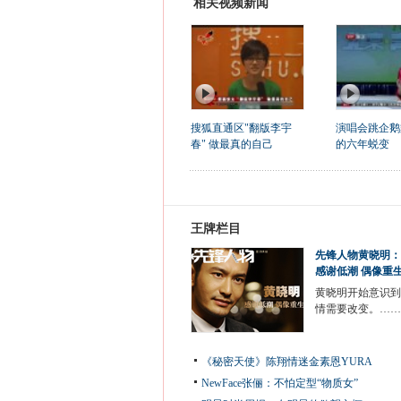
相关视频新闻
搜狐直通区"翻版李宇
演唱会跳企鹅
春" 做最真的自己
的六年蜕变
王牌栏目
先锋人物黄晓明：
感谢低潮 偶像重
黄晓明开始意识到
情需要改变。……
《秘密天使》陈翔情迷金素恩YURA
NewFace张俪：不怕定型“物质女”