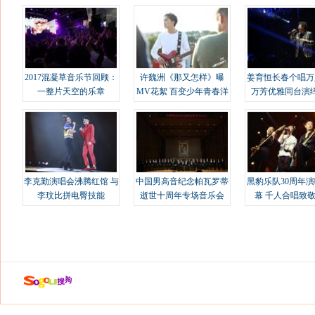
2017混凝草音乐节回顾：
许魏洲《那又怎样》曝
姜育恒长春个唱万
一整片天空的乐章
MV花絮 百变少年青春洋
万芳优雅同台演
溢
李克勤演唱会沸腾红馆 与
中国男高音纪念帕瓦罗蒂
黑豹乐队30周年
李玟比拼电臀技能
逝世十周年专场音乐会
幕 千人合唱致