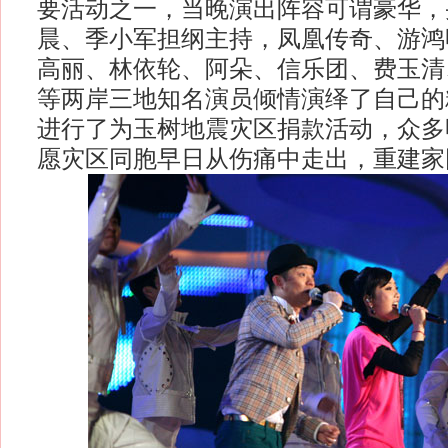
要活动之一，当晚演出阵容可谓豪华，
晨、季小军担纲主持，凤凰传奇、游鸿
高丽、林依轮、阿朵、信乐团、费玉清
等两岸三地知名演员倾情演绎了自己的
进行了为玉树地震灾区捐款活动，众多
愿灾区同胞早日从伤痛中走出，重建家