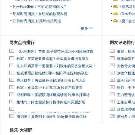
NewFace张俪：不怕定型“物质女”
《综艺马
明星时尚周报：女明星的欲望衣橱
《NewF
日韩时尚周报
好莱坞街拍周报
《夏日甜
更多 >>
网友点击排行
网友评论排行
1
1
《比利林恩》首映 章子怡范冰冰冯小刚捧场红毯
董卿：这两
2
2
独家：买菜也要拗造型！金星携女逛街有派头
刘德华新片
3
3
京东和奶茶哪个更重要？刘强东的回答全场大笑！
为救母女俩
4
4
杨威晒照庆祝结婚8周年 杨阳洋轻抚妈妈孕肚
刘德华扮邋
5
5
艳压群芳！唐嫣修身长裙现身活动 仙气儿足
章子怡斥港
6
6
独家：姚晨带小土豆逛商场 购置产后新衣
律师：于正
7
7
成都风味！张靓颖冯轲曝婚纱照 吃串串打麻将
王力宏否认
8
8
接地气！阔太熊黛林打扮休闲逛街买厕所泵
王刚自曝7
9
9
台媒:40
马蓉离婚后，砸1000万人民币给媒体要求删掉这照片
10
10
甜到腻！黄晓明上海庆生 Baby挺孕肚送蛋糕
陈冠希：假
娱乐·大视野