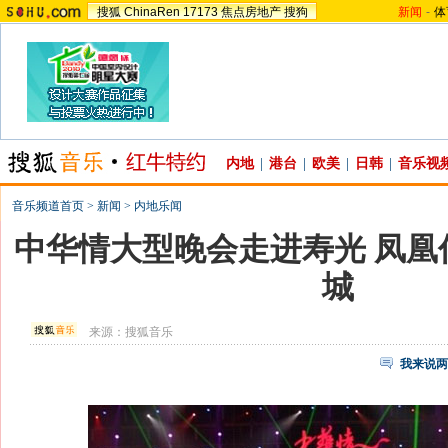
搜狐
ChinaRen
17173
焦点房地产
搜狗
新闻
-
体
内地
|
港台
|
欧美
|
日韩
|
音乐视
音乐频道首页
>
新闻
>
内地乐闻
中华情大型晚会走进寿光 凤凰
城
来源：
搜狐音乐
我来说两