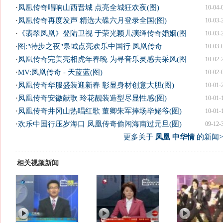
·
凤凰传奇唱响山西晋城 点亮全城狂欢夜(图)
10-04-
·
凤凰传奇再度发声 精选大碟六月登录全国(图)
10-03-
·
《翡翠凤凰》登陆卫视 于荣光颖儿演绎传奇婚姻(图
10-03-
·
图:"特步之夜"泉城点亮欢乐中国行 凤凰传奇
10-03-
·
凤凰传奇完美亮相虎年春晚 为寻音乐灵感去采风(图
10-02-
·
MV:凤凰传奇 - 天蓝蓝(图)
10-02-
·
凤凰传奇华服盛装迎新春 彰显身材创意大胆(图)
10-01-
·
凤凰传奇安徽献歌 玲花靓装造型尽显性感(图)
10-01-
·
凤凰传奇井冈山热唱红歌 董卿朱军捧场毕姥爷(图)
10-01-
·
欢乐中国行压岁海口 凤凰传奇偷闲海南过元旦(图)
09-12-
更多关于
凤凰 中华情
的新闻>
相关视频新闻