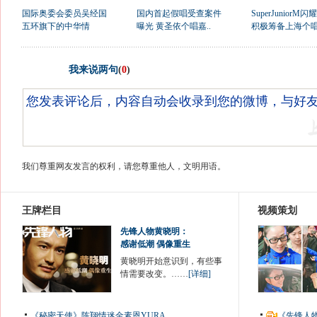
国际奥委会委员吴经国
国内首起假唱受查案件
SuperJuniorM
五环旗下的中华情
曝光 黄圣依个唱嘉..
积极筹备上海个
我来说两句
(
0
)
我们尊重网友发言的权利，请您尊重他人，文明用语。
王牌栏目
视频策划
先锋人物黄晓明：
感谢低潮 偶像重生
黄晓明开始意识到，有些事
情需要改变。……
[详细]
《秘密天使》陈翔情迷金素恩YURA
《先锋人