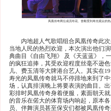
凤凰传奇两位成员玲花、曾毅受到寿光观众的热
内地超人气歌唱组合凤凰传奇此次
当地人民的热烈欢迎，本次演出他们演
典曲目《自由飞翔》 及《天蓝蓝》，
的疯狂追捧，其受欢迎程度丝毫不逊色
儿、费玉清等大牌港台艺人。其实在1
寿光的凤凰传奇就马不停蹄地来到了中
场，认真排演晚上将要表演的曲目。出
彩排时凤凰传奇身着便服，素面朝天就
的音乐在偌大的体育场内响起，原本各
员、伴舞演员甚至保安们都被凤凰传奇