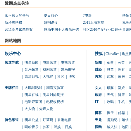
近期热点关注
永不磨灭的番号
夏日甜心
7电影
快乐
新还珠格格
姚明退役
2011上海车展
私募
2011高考试题答案
感动中国十大母亲评选
社区2010年度行业口碑榜
贵州
网站地图
娱乐中心
搜狐
|
ChinaRen
|
焦点
频道导航
|
明星新闻
|
电影频道
|
电视频道
新闻
|
军事
|
公益
|
|
音乐频道
|
戏剧频道
|
娱乐播报
财经
|
股票
|
理财
|
|
高清影视
|
大视野
|
社区
|
博客
汽车
|
购车
|
家居
|
王牌栏目
|
大鹏嘚吧嘚
|
潮流实验室
女人
|
母婴
|
新娘
|
|
明星在线
|
明星时尚周报
旅游
|
天气
|
健康
|
|
电影评审团
|
电视收视榜
IT
|
数码
|
手机
|
|
大人物
|
先锋人物
博客
|
圈子
|
邮箱
|
特色频道
|
明星公益
|
好莱坞
|
香港电影
天龙
|
鹿鼎记
|
短信
|
|
嘻哈音乐
|
独家
|
韩娱
|
日娱
搜狗
|
输入法
|
地图
|