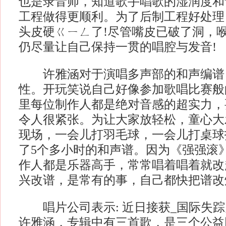
也是录音师，知道歌手唱歌的湿润度和
工程做得更顺利。为了后制工程好处理
头皮硬ㄍㄧㄥ了!尽管嘴皮已破了洞，
仍尽量让自己保持一贯的唱腔与发音!
许雅涵对于演唱多声部的和声编谱
性。开玩笑说自己好像参加歌唱比赛般
里每位制作人都是绝对音感的超实力，
令人很紧张。为让大家放轻松，童心大
现场，一会儿打羽毛球，一会儿打桌球
了5个多小时的和声谱。因为《强强滚
作人都是乐器高手，常常唱着唱着就改
兴改谱，是常有的事，自己都快把谱改
唱片公司表示: 近日接获_国际失踪
许雅涵，专辑中有三首歌，是三个公益