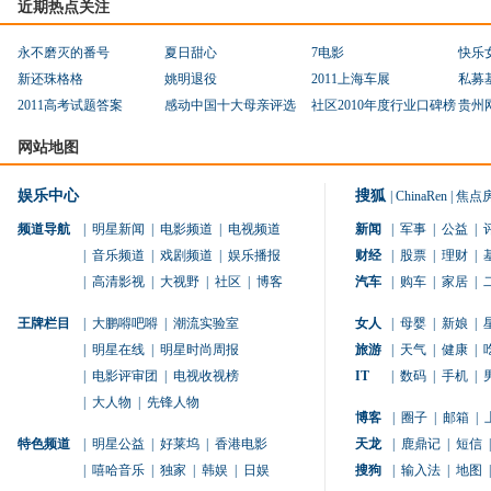
近期热点关注
永不磨灭的番号
夏日甜心
7电影
快乐
新还珠格格
姚明退役
2011上海车展
私募
2011高考试题答案
感动中国十大母亲评选
社区2010年度行业口碑榜
贵州
网站地图
娱乐中心
搜狐
|
ChinaRen
|
焦点
频道导航
|
明星新闻
|
电影频道
|
电视频道
新闻
|
军事
|
公益
|
|
音乐频道
|
戏剧频道
|
娱乐播报
财经
|
股票
|
理财
|
|
高清影视
|
大视野
|
社区
|
博客
汽车
|
购车
|
家居
|
王牌栏目
|
大鹏嘚吧嘚
|
潮流实验室
女人
|
母婴
|
新娘
|
|
明星在线
|
明星时尚周报
旅游
|
天气
|
健康
|
|
电影评审团
|
电视收视榜
IT
|
数码
|
手机
|
|
大人物
|
先锋人物
博客
|
圈子
|
邮箱
|
特色频道
|
明星公益
|
好莱坞
|
香港电影
天龙
|
鹿鼎记
|
短信
|
|
嘻哈音乐
|
独家
|
韩娱
|
日娱
搜狗
|
输入法
|
地图
|