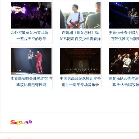
2017混凝草音乐节回顾：
许魏洲《那又怎样》曝
姜育恒长春个唱万
一整片天空的乐章
MV花絮 百变少年青春洋
万芳优雅同台演
溢
李克勤演唱会沸腾红馆 与
中国男高音纪念帕瓦罗蒂
黑豹乐队30周年
李玟比拼电臀技能
逝世十周年专场音乐会
幕 千人合唱致