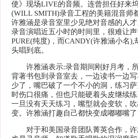
使》现场LIVE的音频。连曾担任好来
(WILL SMITH)录音工程的美籍混
许雅涵是录音室里少见绝对音感的人才
录音演唱近五小时的时间里，很难让声
PURE(纯度)，而CANDY(许雅涵小名
头唱到底。
许雅涵表示:录音期间刚好月考，所
背著书包到录音室去，一边读书一边写
少了，嘴巴破了一个不小的洞，练习萨
时伤口很痛，但也只能硬着头皮继续练
一旦没有天天练习，嘴型就会变软，吹
变。许雅涵打趣自己都快变成嘟嘟嘴了
对于和美国录音团队菁英合作，许雅