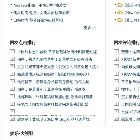
NewFace张俪：不怕定型“物质女”
《综艺马
明星时尚周报：女明星的欲望衣橱
《NewF
日韩时尚周报
好莱坞街拍周报
《夏日甜
更多 >>
网友点击排行
网友评论排行
1
1
《比利林恩》首映 章子怡范冰冰冯小刚捧场红毯
董卿：这两
2
2
独家：买菜也要拗造型！金星携女逛街有派头
刘德华新片
3
3
京东和奶茶哪个更重要？刘强东的回答全场大笑！
为救母女俩
4
4
杨威晒照庆祝结婚8周年 杨阳洋轻抚妈妈孕肚
刘德华扮邋
5
5
艳压群芳！唐嫣修身长裙现身活动 仙气儿足
章子怡斥港
6
6
独家：姚晨带小土豆逛商场 购置产后新衣
律师：于正
7
7
成都风味！张靓颖冯轲曝婚纱照 吃串串打麻将
王力宏否认
8
8
接地气！阔太熊黛林打扮休闲逛街买厕所泵
王刚自曝7
9
9
台媒:40
马蓉离婚后，砸1000万人民币给媒体要求删掉这照片
10
10
甜到腻！黄晓明上海庆生 Baby挺孕肚送蛋糕
陈冠希：假
娱乐·大视野