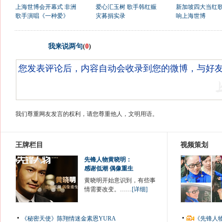
上海世博会开幕式 非洲
爱心汇玉树 歌手韩红赈
新加坡四大当红
歌手演唱《一种爱》
灾募捐实录
响上海世博
我来说两句
(
0
)
我们尊重网友发言的权利，请您尊重他人，文明用语。
王牌栏目
视频策划
先锋人物黄晓明：
感谢低潮 偶像重生
黄晓明开始意识到，有些事
情需要改变。……
[详细]
《秘密天使》陈翔情迷金素恩YURA
《先锋人