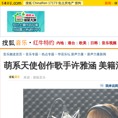
搜狐
ChinaRen
17173
焦点房地产
搜狗
新闻
-
体
内地
|
港台
|
欧美
|
日韩
|
音乐视频
音乐频道首页
>
音乐专题
>
热点专题
>
华语乐坛 新声力量
>
新声力量新闻
萌系天使创作歌手许雅涵 美籍
来源：
搜狐音乐
我来说两