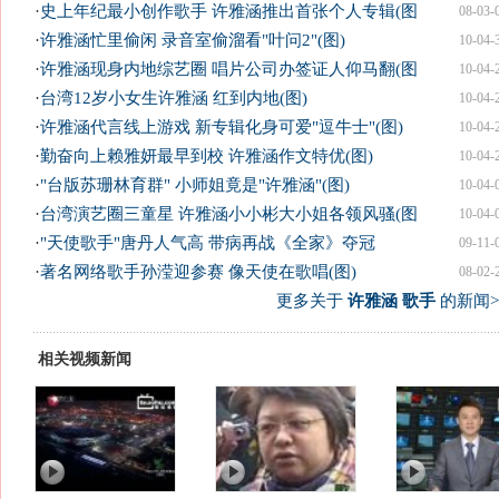
·
史上年纪最小创作歌手 许雅涵推出首张个人专辑(图
08-03-
·
许雅涵忙里偷闲 录音室偷溜看"叶问2"(图)
10-04-
·
许雅涵现身内地综艺圈 唱片公司办签证人仰马翻(图
10-04-
·
台湾12岁小女生许雅涵 红到内地(图)
10-04-
·
许雅涵代言线上游戏 新专辑化身可爱"逗牛士"(图)
10-04-
·
勤奋向上赖雅妍最早到校 许雅涵作文特优(图)
10-04-
·
"台版苏珊林育群" 小师姐竟是"许雅涵"(图)
10-04-
·
台湾演艺圈三童星 许雅涵小小彬大小姐各领风骚(图
10-04-
·
"天使歌手"唐丹人气高 带病再战《全家》夺冠
09-11-
·
著名网络歌手孙滢迎参赛 像天使在歌唱(图)
08-02-
更多关于
许雅涵 歌手
的新闻>
相关视频新闻