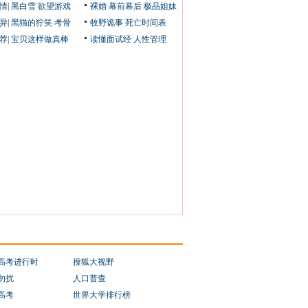
情
|
黑白雪
欲望游戏
裸婚
幕前幕后
极品姐妹
异
|
黑猫的狞笑
考骨
牧野诡事
死亡时间表
荐
|
宝贝这样做真棒
读懂面试经
人性管理
1高考进行时
搜狐大视野
勿扰
人口普查
1高考
世界大学排行榜