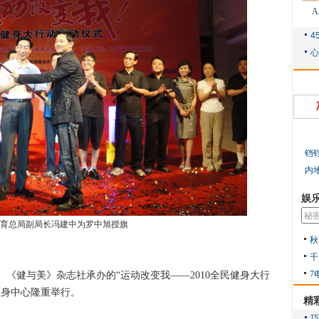
铛
内
娱
育总局副局长冯建中为罗中旭授旗
秋
千
7
健与美》杂志社承办的“运动改变我——2010全民健身大行
健身中心隆重举行。
精