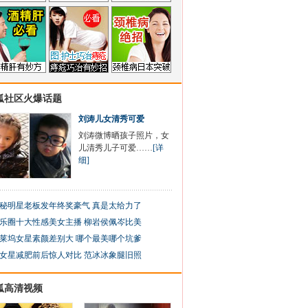
狐社区火爆话题
刘涛儿女清秀可爱
刘涛微博晒孩子照片，女
儿清秀儿子可爱……
[详
细]
秘明星老板发年终奖豪气 真是太给力了
乐圈十大性感美女主播 柳岩侯佩岑比美
莱坞女星素颜差别大 哪个最美哪个坑爹
女星减肥前后惊人对比 范冰冰象腿旧照
狐高清视频