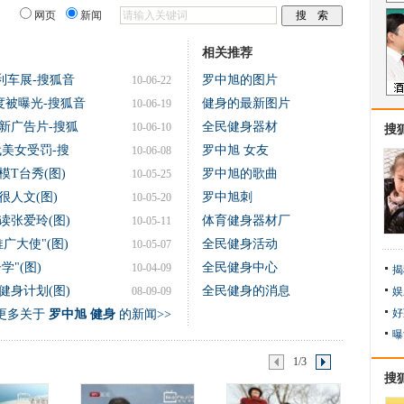
网页
新闻
相关推荐
利车展-搜狐音
罗中旭的图片
10-06-22
度被曝光-搜狐音
健身的最新图片
10-06-19
新广告片-搜狐
全民健身器材
10-06-10
搜
美女受罚-搜
罗中旭 女友
10-06-08
T台秀(图)
罗中旭的歌曲
10-05-25
很人文(图)
罗中旭刺
10-05-20
读张爱玲(图)
体育健身器材厂
10-05-11
广大使"(图)
全民健身活动
10-05-07
"(图)
全民健身中心
10-04-09
揭
健身计划(图)
全民健身的消息
08-09-09
娱
好
更多关于
罗中旭 健身
的新闻>>
曝
1/3
搜