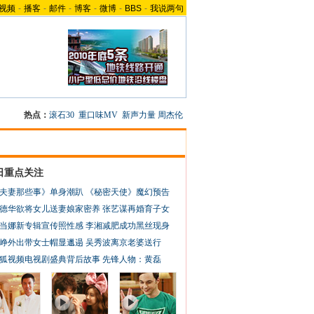
视频
-
播客
-
邮件
-
博客
-
微博
-
BBS
-
我说两句
热点：
滚石30
重口味MV
新声力量
周杰伦
日重点关注
夫妻那些事》单身潮趴
《秘密天使》魔幻预告
德华欲将女儿送妻娘家密养
张艺谋再婚育子女
当娜新专辑宣传照性感
李湘减肥成功黑丝现身
峥外出带女士帽显邋遢
吴秀波离京老婆送行
狐视频电视剧盛典背后故事
先锋人物：黄磊