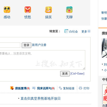
黎明
感动
愤怒
搞笑
无聊
张馨
转发至：
白社会
更多
开
搜
心
人
网
人
豆
网
瓣
爱
新用户注册
分
享
刘
小
[Ctrl+Enter]
搜狐微博
(
0
)
我来说两句
(
0
)
复制链接
打印
直击归真堂养熊基地开放日