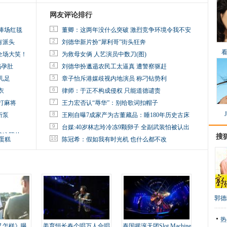
网友评论排行
1
捧场红毯
董卿：这两年没什么突破 激烈竞争环境令我不安
2
有派头
刘德华新片扮“犀利哥”街头狂奔
3
全场大笑！
为救母女俩 人艺演员中数刀(图)
4
妈孕肚
刘德华扮邋遢农民工太逼真 遭警察驱赶
5
儿足
章子怡斥港媒歧视内地演员 称刁钻势利
6
衣
律师：于正不构成侵权 只能道德谴责
7
打麻将
王力宏否认“辱华”：别给歌词扣帽子
8
所泵
王刚自曝7成家产为古董藏品：睡180年历史古床
9
台媒:40岁林志玲冷冻9颗卵子 全副武装怕被认出
掉这照片
搜
10
蛋糕
陈冠希：假如我有时光机 也什么都不改
郭德
热
又怎样》曝
姜育恒长春个唱万人合唱
泰国摇滚天团Slot Machine