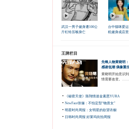
武汉一男子健身遭100公
台中猫咪爱运
斤杠铃压喉身亡
机健身成店里
王牌栏目
先锋人物黄晓明：
感谢低潮 偶像重
黄晓明开始意识到
情需要改变。……
《秘密天使》陈翔情迷金素恩YURA
NewFace张俪：不怕定型“物质女”
明星时尚周报：女明星的欲望衣橱
日韩时尚周报
好莱坞街拍周报