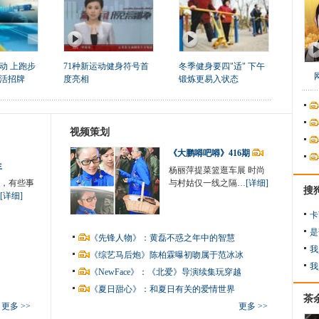
动 上跑步
71种新运动健身符号首
冬季健身要四"适" 下午
活招牌
度亮相
锻炼更易入状态
视频策划
《大鹏嘚吧嘚》416期
生
杨丽萍提菜篮逛车展 时尚
，有些事
与村姑仅一线之隔…
[详细]
搜
[详细]
卡
是
《先锋人物》：黄磊不惑之年中的智慧
我
《综艺马后炮》陈柏霖曝初吻属于范冰冰
我
《NewFace》：《北爱》导演续集玩穿越
《夏日甜心》：和夏日有关的爱情世界
茶
更多 >>
更多 >>