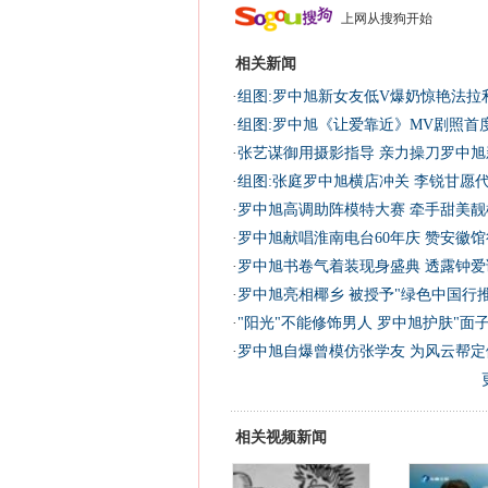
上网从搜狗开始
相关新闻
·
组图:罗中旭新女友低V爆奶惊艳法拉
·
组图:罗中旭《让爱靠近》MV剧照首
·
张艺谋御用摄影指导 亲力操刀罗中旭
·
组图:张庭罗中旭横店冲关 李锐甘愿代
·
罗中旭高调助阵模特大赛 牵手甜美靓模
·
罗中旭献唱淮南电台60年庆 赞安徽馆
·
罗中旭书卷气着装现身盛典 透露钟爱
·
罗中旭亮相椰乡 被授予"绿色中国行推
·
"阳光"不能修饰男人 罗中旭护肤"面子学
·
罗中旭自爆曾模仿张学友 为风云帮定
相关视频新闻