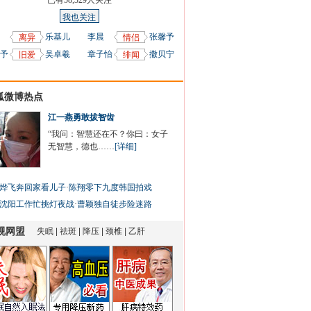
已有
58,329
人关注
我也关注
乐基儿
李晨
张馨予
离异
情侣
予
吴卓羲
章子怡
撒贝宁
旧爱
绯闻
狐微博热点
江一燕勇敢拔智齿
“我问：智慧还在不？你曰：女子
无智慧，德也……
[详细]
烨飞奔回家看儿子
·
陈翔零下九度韩国拍戏
沈阳工作忙挑灯夜战
·
曹颖独自徒步险迷路