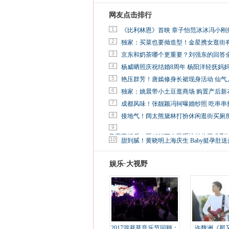
网友点击排行
1
《比利林恩》首映 章子怡范冰冰冯小刚
2
独家：买菜也要拗造型！金星携女逛街
3
京东和奶茶哪个更重要？刘强东的回答
4
杨威晒照庆祝结婚8周年 杨阳洋轻抚妈
5
艳压群芳！唐嫣修身长裙现身活动 仙气
6
独家：姚晨带小土豆逛商场 购置产后新
7
成都风味！张靓颖冯轲曝婚纱照 吃串串
8
接地气！阔太熊黛林打扮休闲逛街买厕
9
马蓉离婚后，砸1000万人民币给媒体要求删
10
甜到腻！黄晓明上海庆生 Baby挺孕肚送
娱乐·大视野
2017混凝草音乐节回顾：
许魏洲《那