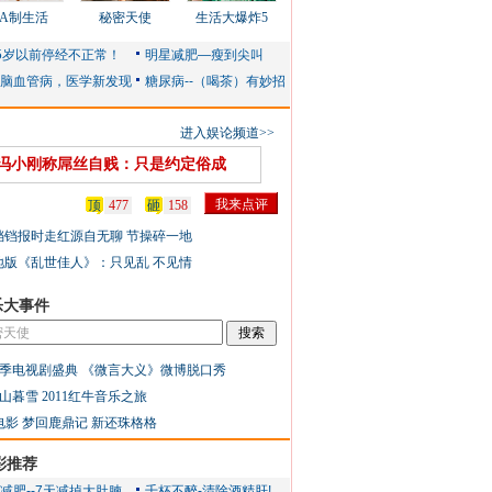
AA制生活
秘密天使
生活大爆炸5
进入娱论频道>>
冯小刚称屌丝自贱：只是约定俗成
顶
477
砸
158
铛铛报时走红源自无聊 节操碎一地
地版《乱世佳人》：只见乱 不见情
乐大事件
季电视剧盛典
《微言大义》微博脱口秀
山暮雪
2011红牛音乐之旅
电影
梦回鹿鼎记
新还珠格格
彩推荐