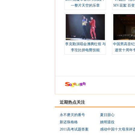
一整片天空的乐章
MV花絮 百
溢
李克勤演唱会沸腾红馆 与
中国男高音纪
李玟比拼电臀技能
逝世十周年
近期热点关注
永不磨灭的番号
夏日甜心
新还珠格格
姚明退役
2011高考试题答案
感动中国十大母亲评