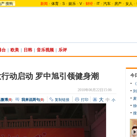
地产
搜狗
新闻
-
体育
-
S
-
娱乐
-
V
-
财经
-
IT
-
汽车
-
房产
-
女人
-
港台
|
欧美
|
日韩
|
音乐视频
|
乐评
身大行动启动 罗中旭引领健身潮
今
《
2010年06月22日15:06
刘
麦
大
狐微博
(
0
)
我来说两句
(
0
)
复制链接
打印
中
小
徐
搜