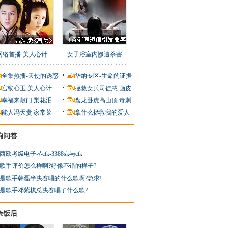
网络首播-美人心计
女子浴室内惨遭杀害
全集热播-天使的诱惑
华纳专区-生命的证据
宫锁心玉
美人心计
拯救女兵司徒慧
画皮
幸福来敲门
梨花泪
盘龙卧虎高山顶
毒刺
能人冯天贵
家常菜
拿什么拯救我的爱人
狗问答
西欧考级电子琴ctk-3388sk与ctk
歌手评价怎么样啊?好像不错的样子?
是歌手韩磊半决赛唱的什么歌啊?急求!
是歌手邓紫棋总决赛唱了什么歌?
余饭后