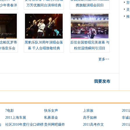
言
变少年青春洋
万芳优雅同台演绎经典
携旗舰演唱会回归
灵
推
念帕瓦罗蒂
黑豹乐队30周年演唱会落
后弦全国签唱完美谢幕 与
专场音乐会
幕 千人合唱致敬经典
粉丝温情瞬间引泪目
更多>>
我要发布
7电影
快乐女声
上班族
201
2011上海车展
私募基金
高手如林
非诚
选
社区2010年度行业口碑榜
贵州网吧爆炸
2011高考作文
201