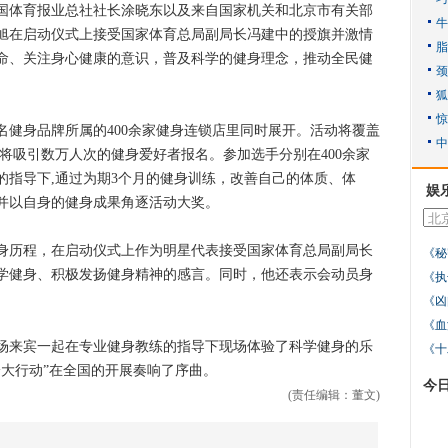
体育报业总社社长涂晓东以及来自国家机关和北京市有关部
旭在启动仪式上接受国家体育总局副局长冯建中的授旗并激情
命、关注身心健康的意识，普及科学的健身理念，推动全民健
健身品牌所属的400余家健身连锁店里同时展开。活动将覆盖
将吸引数万人次的健身爱好者报名。参加选手分别在400余家
的指导下,通过为期3个月的健身训练，改善自己的体质、体
娱
并以自身的健身成果角逐活动大奖。
历程，在启动仪式上作为明星代表接受国家体育总局副局长
《秘
学健身、积极发扬健身精神的感言。同时，他还表示会动员身
《执
。
《凶
《血
来宾一起在专业健身教练的指导下现场体验了科学健身的乐
《十
身大行动”在全国的开展奏响了序曲。
今
(责任编辑：董文)