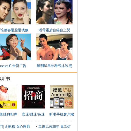
看谁整容砸脸砸钱狠
潘霜霜后台笑台上哭
Jessica C.全新广告
曝明星早年稚气泳装照
狐听书
纲经典相声
官迷/财迷/色迷
听书手机客户端
门
|
金瓶梅
女心理师
黑道风云20年
鬼吹灯