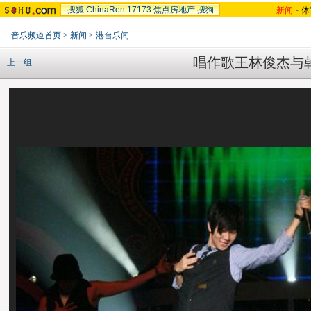
搜狐
ChinaRen
17173
焦点房地产
搜狗
新闻
-
体
音乐频道首页
>
新闻
>
港台乐闻
唱作歌王林俊杰与
上一组