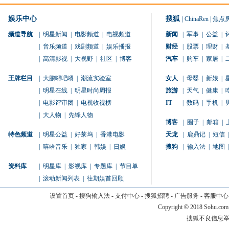
娱乐中心
搜狐
|
ChinaRen
|
焦点
频道导航
|
明星新闻
|
电影频道
|
电视频道
新闻
|
军事
|
公益
|
|
音乐频道
|
戏剧频道
|
娱乐播报
财经
|
股票
|
理财
|
|
高清影视
|
大视野
|
社区
|
博客
汽车
|
购车
|
家居
|
王牌栏目
|
大鹏嘚吧嘚
|
潮流实验室
女人
|
母婴
|
新娘
|
|
明星在线
|
明星时尚周报
旅游
|
天气
|
健康
|
|
电影评审团
|
电视收视榜
IT
|
数码
|
手机
|
|
大人物
|
先锋人物
博客
|
圈子
|
邮箱
|
特色频道
|
明星公益
|
好莱坞
|
香港电影
天龙
|
鹿鼎记
|
短信
|
|
嘻哈音乐
|
独家
|
韩娱
|
日娱
搜狗
|
输入法
|
地图
|
资料库
|
明星库
|
影视库
|
专题库
|
节目单
|
滚动新闻列表
|
往期娱首回顾
设置首页
-
搜狗输入法
-
支付中心
-
搜狐招聘
-
广告服务
-
客服中心
Copyright
©
2018 Sohu.com
搜狐不良信息