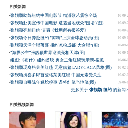
相关新闻
·
张靓颖助阵纽约中国电影节 精湛歌艺震惊全场
10-09-
·
张靓颖赴美宣传中国电影 遭遇当地观众"围堵"(图)
10-09-
·
张靓颖亮相纽约 演唱《我用所有报答爱》
10-09-
·
张靓颖今日奔赴纽约 "凉粉"上演全球总动员(图)
10-09-
·
张靓颖天津个唱落幕 相约凉粉成都"大合唱"(图)
10-09-
·
"海豚公主"张靓颖世界巡演亮相天津(图)
10-09-
·
组图:《布什》纽约首映 男女主角红毯玩亲亲-搜狐
10-06-
·
张靓颖现身格莱美红毯 无意借鉴LADYGAGA风格(图)
10-02-
·
张靓颖携喜多郎首登格莱美红毯 中国元素受关注
10-02-
·
张靓颖自曝陈年尴尬糗事 误将红毯当地毯(图)
09-06-
更多关于
张靓颖 纽约
的新闻>
相关视频新闻