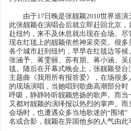
由于17日晚是张靓颖2010世界巡演
此张靓颖在演唱会后就立即赶回北京，
赴纽约，来不及休息就出现在会场。尽
现在红毯上的靓颖依然神采奕奕。很多
各个城市赶到纽约，早早在红毯边等候
张涵予、蒋雯丽、苏有朋、蒋小涵、吴
毯。随后在开幕式晚会上，张靓颖登台
主题曲《我用所有报答爱》，在场很多
的现场演唱，当她唱到歌曲高潮部分时
呼吸，静静聆听靓颖悠扬的歌声。而当
又都对靓颖的演绎报以热烈的掌声。而
会场时，也遭遇众多当地歌迷的“围堵”
名或合影，靓颖在异国他乡的人气由此