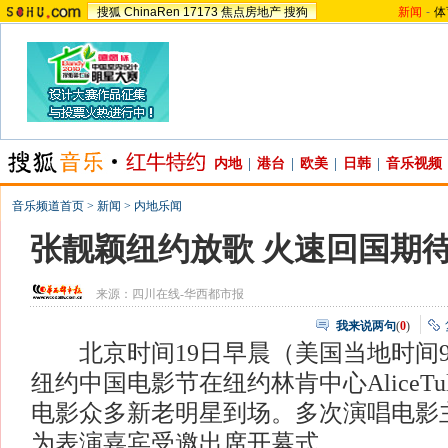
搜狐
ChinaRen
17173
焦点房地产
搜狗
新闻
-
体
内地
|
港台
|
欧美
|
日韩
|
音乐视频
音乐频道首页
>
新闻
>
内地乐闻
张靓颖纽约放歌 火速回国期
来源：
四川在线-华西都市报
我来说两句
(
0
)
北京时间19日早晨（美国当地时间9
纽约中国电影节在纽约林肯中心AliceTul
电影众多新老明星到场。多次演唱电影
为表演嘉宾受邀出席开幕式。