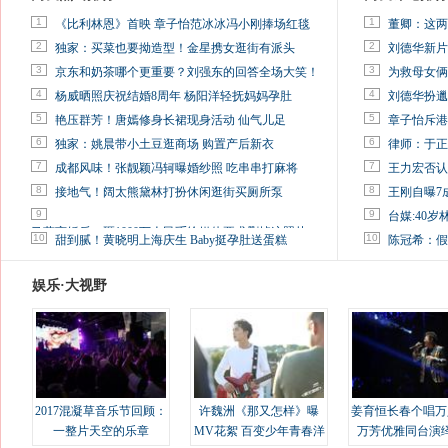
1
1
《比利林恩》首映 章子怡范冰冰冯小刚捧场红毯
董卿：这两
2
2
独家：买菜也要拗造型！金星携女逛街有派头
刘德华新片
3
3
京东和奶茶哪个更重要？刘强东的回答全场大笑！
为救母女俩
4
4
杨威晒照庆祝结婚8周年 杨阳洋轻抚妈妈孕肚
刘德华扮邋
5
5
艳压群芳！唐嫣修身长裙现身活动 仙气儿足
章子怡斥港
6
6
独家：姚晨带小土豆逛商场 购置产后新衣
律师：于正
7
7
成都风味！张靓颖冯轲曝婚纱照 吃串串打麻将
王力宏否认
8
8
接地气！阔太熊黛林打扮休闲逛街买厕所泵
王刚自曝7
9
9
台媒:40
马蓉离婚后，砸1000万人民币给媒体要求删掉这照片
10
10
甜到腻！黄晓明上海庆生 Baby挺孕肚送蛋糕
陈冠希：假
娱乐·大视野
2017混凝草音乐节回顾：
许魏洲《那又怎样》曝
姜育恒长春个唱万
一整片天空的乐章
MV花絮 百变少年青春洋
万芳优雅同台演