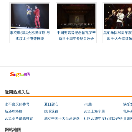
溢
李克勤演唱会沸腾红馆 与
中国男高音纪念帕瓦罗蒂
黑豹乐队30周年
李玟比拼电臀技能
逝世十周年专场音乐会
幕 千人合唱致
近期热点关注
永不磨灭的番号
夏日甜心
7电影
快乐
新还珠格格
姚明退役
2011上海车展
私募
2011高考试题答案
感动中国十大母亲评选
社区2010年度行业口碑榜
贵州
网站地图