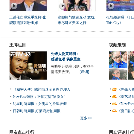
王岳伦自嘲笨手笨脚 张
张靓颖与歌迷互动 意犹
张靓颖演唱 《I Lo
靓颖熊猫装盼出嫁
未尽讲述美国之行
This City》
王牌栏目
视频策划
先锋人物黄晓明：
感谢低潮 偶像重生
黄晓明开始意识到，有些事
情需要改变。……
[详细]
《秘密天使》陈翔情迷金素恩YURA
《先锋人
NewFace张俪：不怕定型“物质女”
《综艺马
明星时尚周报：女明星的欲望衣橱
《NewF
日韩时尚周报
好莱坞街拍周报
《夏日甜
更多 >>
网友点击排行
网友评论排行