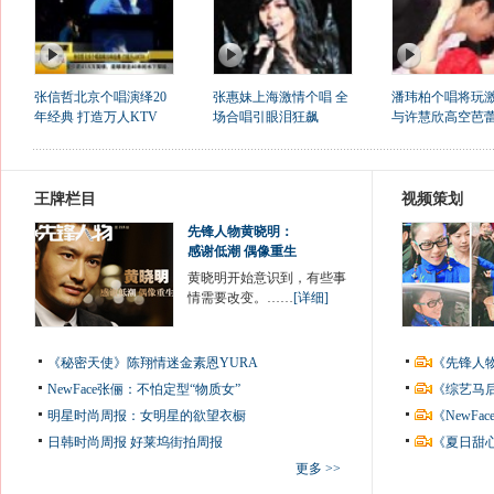
张信哲北京个唱演绎20
张惠妹上海激情个唱 全
潘玮柏个唱将玩
年经典 打造万人KTV
场合唱引眼泪狂飙
与许慧欣高空芭
王牌栏目
视频策划
先锋人物黄晓明：
感谢低潮 偶像重生
黄晓明开始意识到，有些事
情需要改变。……
[详细]
《秘密天使》陈翔情迷金素恩YURA
《先锋人
NewFace张俪：不怕定型“物质女”
《综艺马
明星时尚周报：女明星的欲望衣橱
《NewF
日韩时尚周报
好莱坞街拍周报
《夏日甜
更多 >>