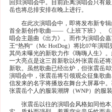
回归演唱会中。目前距离演唱会只有最
岳也将总排安排在晚上进行。
在此次演唱会中，即将发布新专辑
首全新创作歌曲——《上班下班》、《
唱会主题曲《出力》。而作为演唱会嘉
王“热狗”（Mc HotDog）将比07年
其尚未曝光的新歌力作《嗨嗨人生》。
一大亮点是这三首新歌以外张震岳还将
新歌。虽然歌曲已经出炉，但张震岳却
演唱会中，张震岳将引领观众征集歌曲
信发来的名字将播放在舞台大屏幕中。
张震岳个人的服装潮牌（WNP）的服
张震岳以往的演唱会风格如同他本
实、质朴而强烈，着重突出音乐性而非