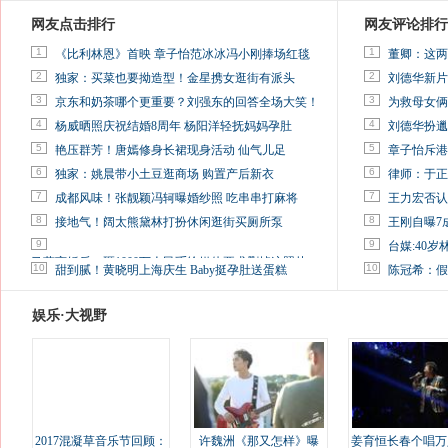
网友点击排行
网友评论排行
1
1
《比利林恩》首映 章子怡范冰冰冯小刚捧场红毯
董卿：这两
2
2
独家：买菜也要拗造型！金星携女逛街有派头
刘德华新片
3
3
京东和奶茶哪个更重要？刘强东的回答全场大笑！
为救母女俩
4
4
杨威晒照庆祝结婚8周年 杨阳洋轻抚妈妈孕肚
刘德华扮邋
5
5
艳压群芳！唐嫣修身长裙现身活动 仙气儿足
章子怡斥港
6
6
独家：姚晨带小土豆逛商场 购置产后新衣
律师：于正
7
7
成都风味！张靓颖冯轲曝婚纱照 吃串串打麻将
王力宏否认
8
8
接地气！阔太熊黛林打扮休闲逛街买厕所泵
王刚自曝7
9
9
台媒:40
马蓉离婚后，砸1000万人民币给媒体要求删掉这照片
10
10
甜到腻！黄晓明上海庆生 Baby挺孕肚送蛋糕
陈冠希：假
娱乐·大视野
2017混凝草音乐节回顾：
许魏洲《那又怎样》曝
姜育恒长春个唱万