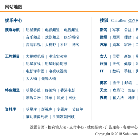
网站地图
娱乐中心
搜狐
|
ChinaRen
|
焦点
频道导航
|
明星新闻
|
电影频道
|
电视频道
新闻
|
军事
|
公益
|
|
音乐频道
|
戏剧频道
|
娱乐播报
财经
|
股票
|
理财
|
|
高清影视
|
大视野
|
社区
|
博客
汽车
|
购车
|
家居
|
王牌栏目
|
大鹏嘚吧嘚
|
潮流实验室
女人
|
母婴
|
新娘
|
|
明星在线
|
明星时尚周报
旅游
|
天气
|
健康
|
|
电影评审团
|
电视收视榜
IT
|
数码
|
手机
|
|
大人物
|
先锋人物
博客
|
圈子
|
邮箱
|
特色频道
|
明星公益
|
好莱坞
|
香港电影
天龙
|
鹿鼎记
|
短信
|
|
嘻哈音乐
|
独家
|
韩娱
|
日娱
搜狗
|
输入法
|
地图
|
资料库
|
明星库
|
影视库
|
专题库
|
节目单
|
滚动新闻列表
|
往期娱首回顾
设置首页
-
搜狗输入法
-
支付中心
-
搜狐招聘
-
广告服务
-
客服中心
Copyright
©
2018 Sohu.com