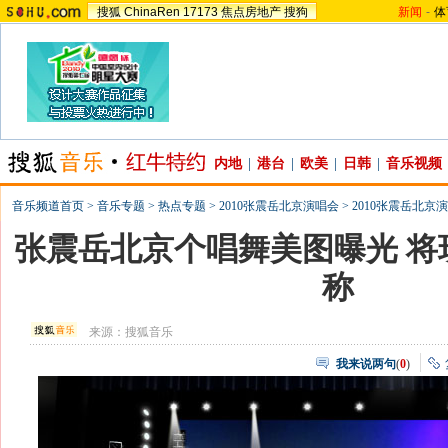
搜狐
ChinaRen
17173
焦点房地产
搜狗
新闻
-
体
内地
|
港台
|
欧美
|
日韩
|
音乐视频
音乐频道首页
>
音乐专题
>
热点专题
>
2010张震岳北京演唱会
>
2010张震岳北京
张震岳北京个唱舞美图曝光 将
称
来源：
搜狐音乐
我来说两句
(
0
)