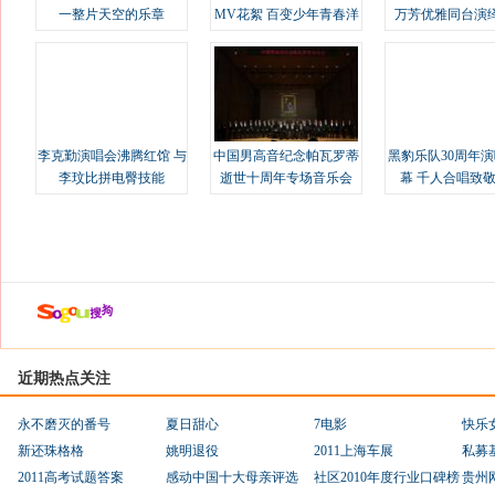
一整片天空的乐章
MV花絮 百变少年青春洋
万芳优雅同台演
溢
李克勤演唱会沸腾红馆 与
中国男高音纪念帕瓦罗蒂
黑豹乐队30周年
李玟比拼电臀技能
逝世十周年专场音乐会
幕 千人合唱致
近期热点关注
永不磨灭的番号
夏日甜心
7电影
快乐
新还珠格格
姚明退役
2011上海车展
私募
2011高考试题答案
感动中国十大母亲评选
社区2010年度行业口碑榜
贵州