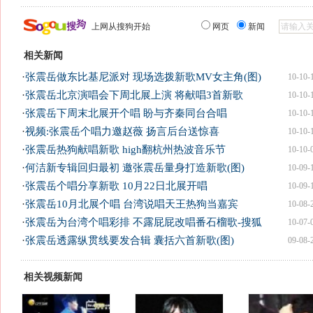
上网从搜狗开始
网页
新闻
相关新闻
·
张震岳做东比基尼派对 现场选拨新歌MV女主角(图)
10-10-
·
张震岳北京演唱会下周北展上演 将献唱3首新歌
10-10-
·
张震岳下周末北展开个唱 盼与齐秦同台合唱
10-10-
·
视频:张震岳个唱力邀赵薇 扬言后台送惊喜
10-10-
·
张震岳热狗献唱新歌 high翻杭州热波音乐节
10-10-
·
何洁新专辑回归最初 邀张震岳量身打造新歌(图)
10-09-
·
张震岳个唱分享新歌 10月22日北展开唱
10-09-
·
张震岳10月北展个唱 台湾说唱天王热狗当嘉宾
10-08-
·
张震岳为台湾个唱彩排 不露屁屁改唱番石榴歌-搜狐
10-07-
·
张震岳透露纵贯线要发合辑 囊括六首新歌(图)
09-08-
相关视频新闻