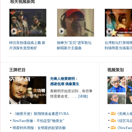
相关视频新闻
钟汉良拍谍战戏上瘾 新
徐峥为"宝贝"进军歌坛
台湾歌坛打亲情牌
片演探长造型粗犷
献唱新片主题曲
到场明星当场落
王牌栏目
视频策划
先锋人物黄晓明：
感谢低潮 偶像重生
黄晓明开始意识到，有些事
情需要改变。……
[详细]
《秘密天使》陈翔情迷金素恩YURA
《先锋人
NewFace张俪：不怕定型“物质女”
《综艺马
明星时尚周报：女明星的欲望衣橱
《NewF