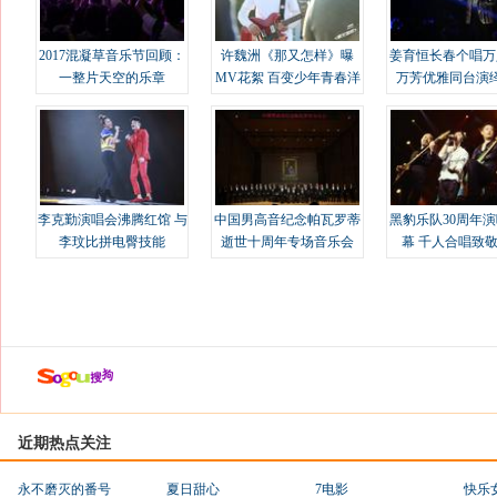
2017混凝草音乐节回顾：
许魏洲《那又怎样》曝
姜育恒长春个唱万
一整片天空的乐章
MV花絮 百变少年青春洋
万芳优雅同台演
溢
李克勤演唱会沸腾红馆 与
中国男高音纪念帕瓦罗蒂
黑豹乐队30周年
李玟比拼电臀技能
逝世十周年专场音乐会
幕 千人合唱致
近期热点关注
永不磨灭的番号
夏日甜心
7电影
快乐