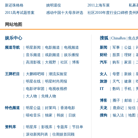
新还珠格格
姚明退役
2011上海车展
私募
2011高考试题答案
感动中国十大母亲评选
社区2010年度行业口碑榜
贵州
网站地图
娱乐中心
搜狐
|
ChinaRen
|
焦点
频道导航
|
明星新闻
|
电影频道
|
电视频道
新闻
|
军事
|
公益
|
|
音乐频道
|
戏剧频道
|
娱乐播报
财经
|
股票
|
理财
|
|
高清影视
|
大视野
|
社区
|
博客
汽车
|
购车
|
家居
|
王牌栏目
|
大鹏嘚吧嘚
|
潮流实验室
女人
|
母婴
|
新娘
|
|
明星在线
|
明星时尚周报
旅游
|
天气
|
健康
|
|
电影评审团
|
电视收视榜
IT
|
数码
|
手机
|
|
大人物
|
先锋人物
博客
|
圈子
|
邮箱
|
特色频道
|
明星公益
|
好莱坞
|
香港电影
天龙
|
鹿鼎记
|
短信
|
|
嘻哈音乐
|
独家
|
韩娱
|
日娱
搜狗
|
输入法
|
地图
|
资料库
|
明星库
|
影视库
|
专题库
|
节目单
|
滚动新闻列表
|
往期娱首回顾