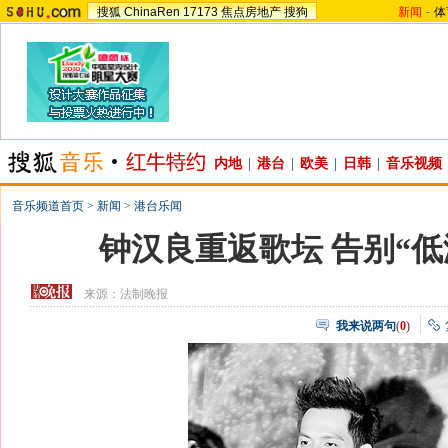
搜狐
ChinaRen
17173
焦点房地产
搜狗
新闻
-
体
内地
|
港台
|
欧美
|
日韩
|
音乐视频
音乐频道首页
>
新闻
>
港台乐闻
钟汉良重返歌坛 告别“低潮
来源：
法制晚报
我来说两句
(
0
)