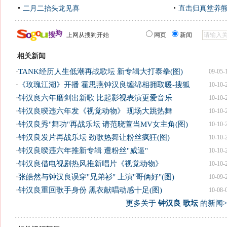
二月二抬头龙见喜
直击归真堂养
上网从搜狗开始
网页
新闻
相关新闻
·
TANK经历人生低潮再战歌坛 新专辑大打泰拳(图)
09-05-
·
《玫瑰江湖》开播 霍思燕钟汉良缠绵相拥取暖-搜狐
10-10-
·
钟汉良六年磨剑出新歌 比起影视表演更爱音乐
10-10-
·
钟汉良暌违六年发《视觉动物》 现场大跳热舞
10-10-
·
钟汉良秀"舞功"再战乐坛 请范晓萱当MV女主角(图)
10-10-
·
钟汉良发片再战乐坛 劲歌热舞让粉丝疯狂(图)
10-10-
·
钟汉良暌违六年推新专辑 遭粉丝"威逼"
10-10-
·
钟汉良借电视剧热风推新唱片《视觉动物》
10-10-
·
张皓然与钟汉良误穿"兄弟衫" 上演"哥俩好"(图)
10-09-
·
钟汉良重回歌手身份 黑衣献唱动感十足(图)
10-08-
更多关于
钟汉良 歌坛
的新闻>