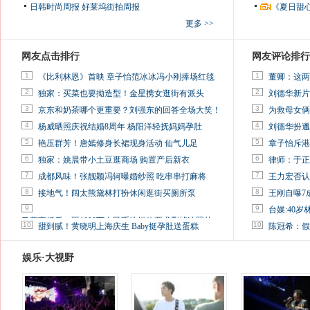
日韩时尚周报
好莱坞街拍周报
《夏日甜
更多 >>
网友点击排行
网友评论排行
1
1
《比利林恩》首映 章子怡范冰冰冯小刚捧场红毯
董卿：这两
2
2
独家：买菜也要拗造型！金星携女逛街有派头
刘德华新片
3
3
京东和奶茶哪个更重要？刘强东的回答全场大笑！
为救母女俩
4
4
杨威晒照庆祝结婚8周年 杨阳洋轻抚妈妈孕肚
刘德华扮邋
5
5
艳压群芳！唐嫣修身长裙现身活动 仙气儿足
章子怡斥港
6
6
独家：姚晨带小土豆逛商场 购置产后新衣
律师：于正
7
7
成都风味！张靓颖冯轲曝婚纱照 吃串串打麻将
王力宏否认
8
8
接地气！阔太熊黛林打扮休闲逛街买厕所泵
王刚自曝7
9
9
台媒:40
马蓉离婚后，砸1000万人民币给媒体要求删掉这照片
10
10
甜到腻！黄晓明上海庆生 Baby挺孕肚送蛋糕
陈冠希：假
娱乐·大视野