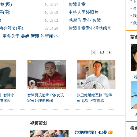
卡
抢(图)
智障儿童
10-09-27
是
(图)
主持人吴婷照片
10-09-09
我
)
感谢信 爱心 智障
10-09-02
我
动会颁奖(图)
智障儿童爱心活动感言
09-04-20
更多关于
吴婷 智障
的新闻>>
茶
1/3
》智障小
智障男孩追绑12岁女孩
张卫健继续恶搞 "智障
电残疾
家长处理走极端
黄飞鸿"很有喜感
视频策划
搜
《大鹏嘚吧嘚》416期