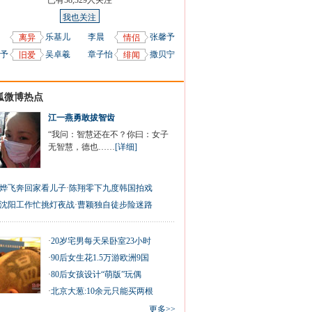
已有
58,329
人关注
我也关注
乐基儿
李晨
张馨予
离异
情侣
予
吴卓羲
章子怡
撒贝宁
旧爱
绯闻
狐微博热点
江一燕勇敢拔智齿
“我问：智慧还在不？你曰：女子
无智慧，德也……
[详细]
烨飞奔回家看儿子
·
陈翔零下九度韩国拍戏
沈阳工作忙挑灯夜战
·
曹颖独自徒步险迷路
·
20岁宅男每天呆卧室23小时
·
90后女生花1.5万游欧洲9国
·
80后女孩设计“萌版”玩偶
·
北京大葱:10余元只能买两根
更多>>