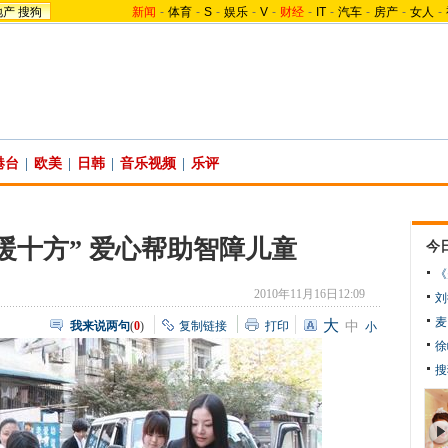
地产
搜狗
新闻
-
体育
-
S
-
娱乐
-
V
-
财经
-
IT
-
汽车
-
房产
-
女人
-
港台
|
欧美
|
日韩
|
音乐视频
|
乐评
暖十方” 爱心帮助智障儿童
今
《
2010年11月16日12:09
刘
麦
大
我来说两句
(
0
)
复制链接
打印
中
小
徐
搜