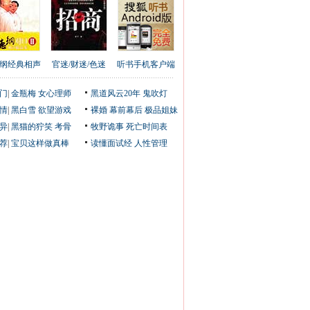
纲经典相声
官迷/财迷/色迷
听书手机客户端
门
|
金瓶梅
女心理师
黑道风云20年
鬼吹灯
情
|
黑白雪
欲望游戏
裸婚
幕前幕后
极品姐妹
异
|
黑猫的狞笑
考骨
牧野诡事
死亡时间表
荐
|
宝贝这样做真棒
读懂面试经
人性管理