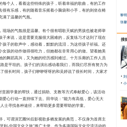
的每个人，看着这些特殊的孩子，听着幸福的歌曲，有的工作
去很有乐感，有的随着音乐摇着小脑袋和小手，有的则坐在椅
黎明
充满了温馨的气氛。
张馨
现场的气氛很是温馨。有个很有唱歌天赋的男孩也被老师举
孩子来说，这是需要克服很大困难的，反复练习才达到了现在
搜
个孩子的歌声中，感动着，默默的流泪，为这些孩子祈福。还
小女孩的动作做得很吃力，但她都在非常用心的做。望着她美
她的舞蹈高兴，又为她的经历感到难过。十方乐廊的工作人员
道路是平坦的。孩子们的演出感动着我们，而我们尽所有努力为
玩了很长时间，孩子们咿咿呀呀的和吴婷说了很长时间，大家才
刘
小
贫困学童的帮扶，通过捐助、支教等方式奉献爱心，该活动
期爱心行动一直持续下去。田华说：“能力有高低，爱心无大
心人士寻找各种途径，来帮助更多需要帮助的学童。
可谓演艺圈90后影视歌多栖发展的典范，不仅身为首席主
匈牙利-中国文化之旅”推广大使。作为多项国际文化交流活动的