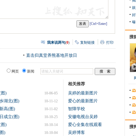
揭
娱
好
曝
[Ctrl+Enter]
搜
我来说两句
(
0
)
复制链接
打印
直击归真堂养熊基地开放日
网页
新闻
相关推荐
图)
吴婷的最新图片
10-06-05
湖北(图)
爱心的最新图片
10-11-12
高(图)
智障学校
10-11-02
成立(图)
安徽电视台吴婷
10-10-25
图)
爱心全集在线观看
10-10-14
搜
图)
吴婷博客
10-10-04