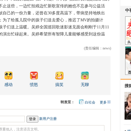
不止这些，一边忙拍戏边忙新歌宣传的她也不忘参与公益活
献自己的一份力量，还曾在30多度高温下，带病坚持地铁出
；为了给孤儿院中的孩子们送去爱心，推迟了MV的拍摄计
子们送上温暖。吴婷全国巡回歌迷影迷见面会刚刚于11月11
的演出忙碌起来。吴婷希望所有智障儿童能够感受到这份温
(责任编辑：news)
感动
愤怒
搞笑
无聊
搜
转发至：
白社会
更多
开
心
人
网
人
豆
网
瓣
爱
新用户注册
分
享