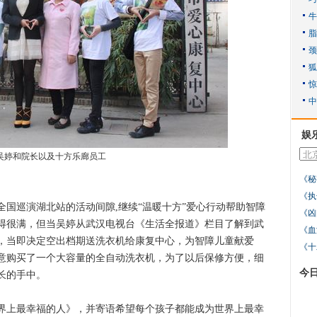
娱
吴婷和院长以及十方乐廊员工
《秘
《执
巡演湖北站的活动间隙,继续“温暖十方”爱心行动帮助智障
《凶
得很满，但当吴婷从武汉电视台《生活全报道》栏目了解到武
《血
，当即决定空出档期送洗衣机给康复中心，为智障儿童献爱
《十
意购买了一个大容量的全自动洗衣机，为了以后保修方便，细
今
长的手中。
上最幸福的人》，并寄语希望每个孩子都能成为世界上最幸