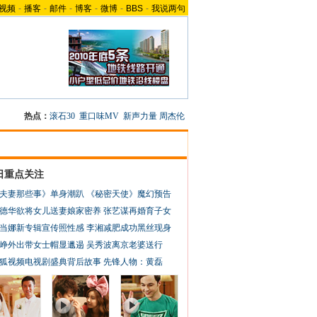
视频
-
播客
-
邮件
-
博客
-
微博
-
BBS
-
我说两句
热点：
滚石30
重口味MV
新声力量
周杰伦
日重点关注
夫妻那些事》单身潮趴
《秘密天使》魔幻预告
德华欲将女儿送妻娘家密养
张艺谋再婚育子女
当娜新专辑宣传照性感
李湘减肥成功黑丝现身
峥外出带女士帽显邋遢
吴秀波离京老婆送行
狐视频电视剧盛典背后故事
先锋人物：黄磊