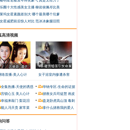
秘明星老板发年终奖豪气 真是太给力了
乐圈十大性感美女主播 柳岩侯佩岑比美
莱坞女星素颜差别大 哪个最美哪个坑爹
女星减肥前后惊人对比 范冰冰象腿旧照
狐高清视频
网络首播-美人心计
女子浴室内惨遭杀害
全集热播-天使的诱惑
华纳专区-生命的证据
宫锁心玉
美人心计
拯救女兵司徒慧
画皮
幸福来敲门
梨花泪
盘龙卧虎高山顶
毒刺
能人冯天贵
家常菜
拿什么拯救我的爱人
狗问答