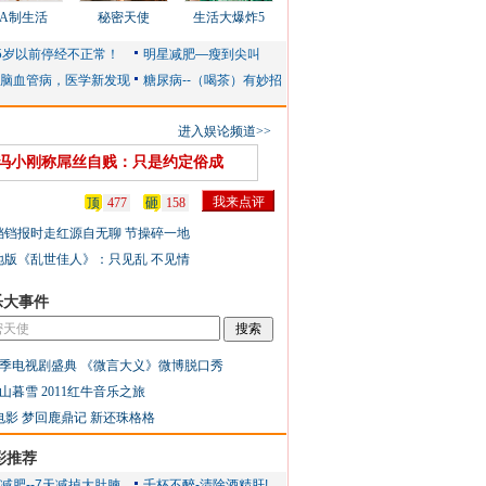
AA制生活
秘密天使
生活大爆炸5
进入娱论频道>>
冯小刚称屌丝自贱：只是约定俗成
顶
477
砸
158
铛铛报时走红源自无聊 节操碎一地
地版《乱世佳人》：只见乱 不见情
乐大事件
季电视剧盛典
《微言大义》微博脱口秀
山暮雪
2011红牛音乐之旅
电影
梦回鹿鼎记
新还珠格格
彩推荐