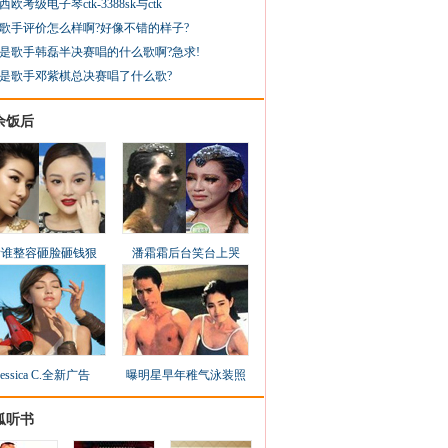
西欧考级电子琴ctk-3388sk与ctk
歌手评价怎么样啊?好像不错的样子?
是歌手韩磊半决赛唱的什么歌啊?急求!
是歌手邓紫棋总决赛唱了什么歌?
余饭后
看谁整容砸脸砸钱狠
潘霜霜后台笑台上哭
Jessica C.全新广告
曝明星早年稚气泳装照
狐听书