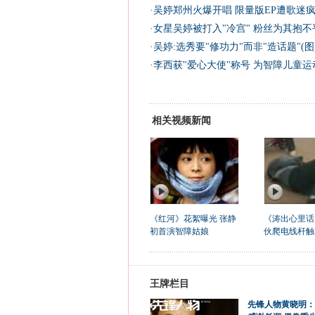
·
吴婷郑州火爆开唱 限量版EP遭歌迷疯
·
女星吴婷被打入"冷宫" 粉丝为其抱不平
·
吴婷:选秀要"修功力"而非"造话题"(图
·
李西获"爱心大使"称号 为智障儿童运
相关视频新闻
《红河》花絮曝光 张静
《涛出心里话
初首演智障姑娘
伙爬电线杆触
王牌栏目
先锋人物黄晓明：