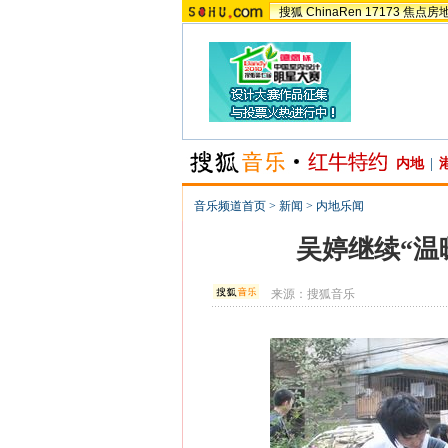
搜狐
ChinaRen
17173
焦点房
内地
|
音乐频道首页
>
新闻
>
内地乐闻
吴婷继续“温
来源：
搜狐音乐