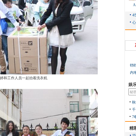
铛
内
婷和工作人员一起抬着洗衣机
娱
秋
千
7
精