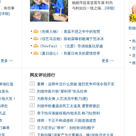
生
杨丽萍提菜篮逛车展 时尚
，有些事
与村姑仅一线之隔…
[详细]
[详细]
郭德
《先锋人物》：黄磊不惑之年中的智慧
《综艺马后炮》陈柏霖曝初吻属于范冰冰
热
《NewFace》：《北爱》导演续集玩穿越
言
《夏日甜心》：和夏日有关的爱情世界
灵
更多 >>
更多 >>
推
网友评论排行
1
捧场红毯
董卿：这两年没什么突破 激烈竞争环境令我不安
2
有派头
刘德华新片扮“犀利哥”街头狂奔
3
全场大笑！
为救母女俩 人艺演员中数刀(图)
4
妈孕肚
刘德华扮邋遢农民工太逼真 遭警察驱赶
5
儿足
章子怡斥港媒歧视内地演员 称刁钻势利
6
衣
律师：于正不构成侵权 只能道德谴责
7
打麻将
王力宏否认“辱华”：别给歌词扣帽子
8
所泵
王刚自曝7成家产为古董藏品：睡180年历史古床