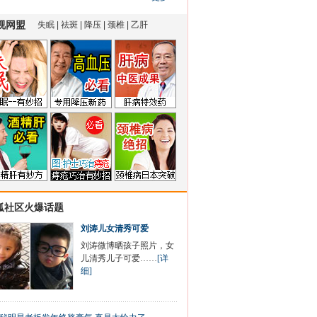
狐社区火爆话题
刘涛儿女清秀可爱
刘涛微博晒孩子照片，女
儿清秀儿子可爱……
[详
细]