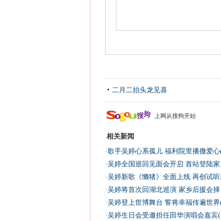
二月二抬头龙见喜
上网从搜狗开始
相关新闻
·
歌手吴婷心系孤儿 福利院里播撒爱心(
·
吴婷全国巡回见面会开启 首站登陆家乡
·
吴婷新歌《懒猪》全面上线 再创试听新
·
吴婷将首次回湖北巡演 家乡后援会择日
·
吴婷登上世博舞台 誓将幸福传遍世界(
·
吴婷生日会受邀担任田华演唱会嘉宾(