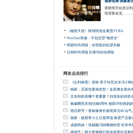
感谢低潮 偶像重
黄晓明开始意识到
情需要改变。……
《秘密天使》陈翔情迷金素恩YURA
NewFace张俪：不怕定型“物质女”
明星时尚周报：女明星的欲望衣橱
日韩时尚周报
好莱坞街拍周报
网友点击排行
1
《比利林恩》首映 章子怡范冰冰冯小刚
2
独家：买菜也要拗造型！金星携女逛街
3
京东和奶茶哪个更重要？刘强东的回答
4
杨威晒照庆祝结婚8周年 杨阳洋轻抚妈
5
艳压群芳！唐嫣修身长裙现身活动 仙气
6
独家：姚晨带小土豆逛商场 购置产后新
7
成都风味！张靓颖冯轲曝婚纱照 吃串串
8
接地气！阔太熊黛林打扮休闲逛街买厕