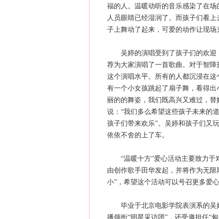
福的人。温暖动听的音乐感染了在场
人员眼睛已经湿润了。而孩子们看上
子上舞动了起来，可爱的动作让现场
吴婷的演唱受到了孩子们的欢迎，
荐为大家演唱了一首歌曲。对于智障
这个演唱水平。所有的人都沉浸在这
有一个小女孩跳起了扇子舞，看得出
丽的的舞姿，我们既高兴又难过，替
说：“我们多么希望这些孩子未来的
孩子们带来欢乐”。吴婷和孩子们又
依依不舍的上了车。
“温暖十方”爱心活动主要致力于对
由创作歌手田华发起，并将作为无限
小”，希望这个活动可以号召更多爱
毕业于北京电影学院表演系的吴婷，
播领衔“明星采访团”，还受邀担任“