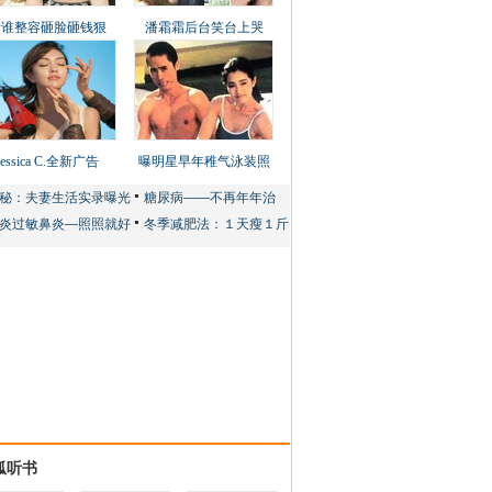
看谁整容砸脸砸钱狠
潘霜霜后台笑台上哭
Jessica C.全新广告
曝明星早年稚气泳装照
狐听书