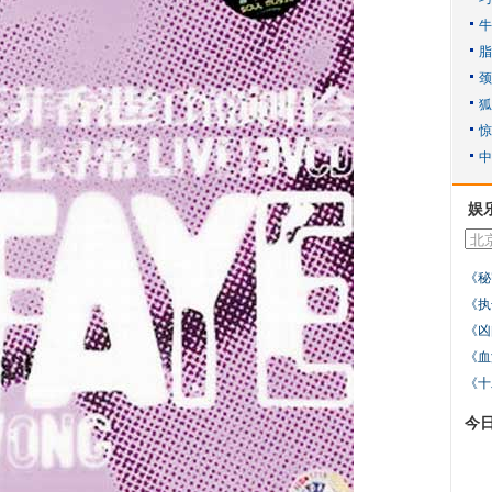
娱
《秘
《执
《凶
《血
《十
今