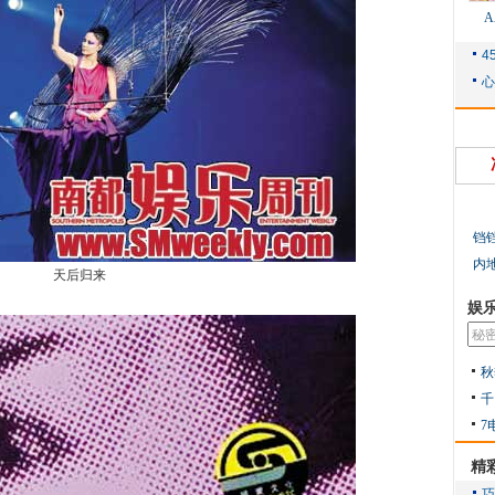
铛
内
天后归来
娱
秋
千
7
精