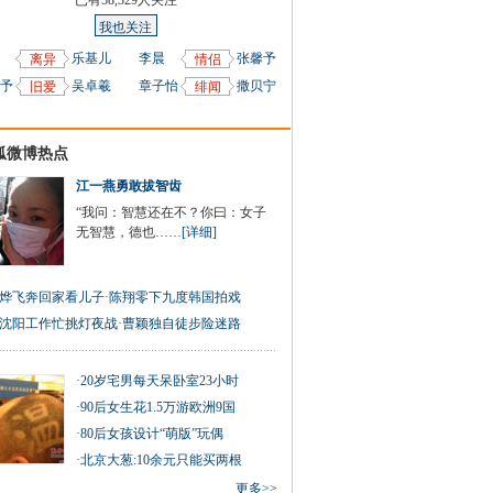
已有
58,329
人关注
我也关注
乐基儿
李晨
张馨予
离异
情侣
予
吴卓羲
章子怡
撒贝宁
旧爱
绯闻
狐微博热点
江一燕勇敢拔智齿
“我问：智慧还在不？你曰：女子
无智慧，德也……
[详细]
烨飞奔回家看儿子
·
陈翔零下九度韩国拍戏
沈阳工作忙挑灯夜战
·
曹颖独自徒步险迷路
·
20岁宅男每天呆卧室23小时
·
90后女生花1.5万游欧洲9国
·
80后女孩设计“萌版”玩偶
·
北京大葱:10余元只能买两根
更多>>