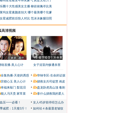
秘明星老板发年终奖豪气 真是太给力了
乐圈十大性感美女主播 柳岩侯佩岑比美
莱坞女星素颜差别大 哪个最美哪个坑爹
女星减肥前后惊人对比 范冰冰象腿旧照
狐高清视频
网络首播-美人心计
女子浴室内惨遭杀害
全集热播-天使的诱惑
华纳专区-生命的证据
宫锁心玉
美人心计
拯救女兵司徒慧
画皮
幸福来敲门
梨花泪
盘龙卧虎高山顶
毒刺
能人冯天贵
家常菜
拿什么拯救我的爱人