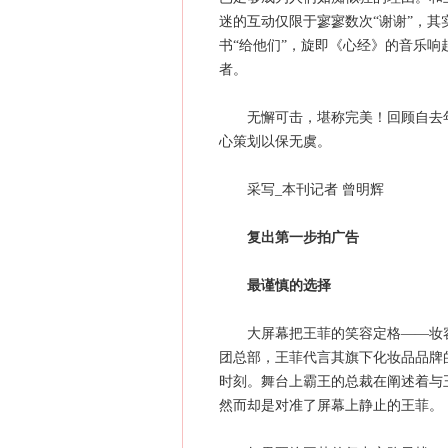
迷的互动仅限于寥寥数次“谢谢”，
书“给他们”，旋即《心经》的音乐
者。
无懈可击，堪称完美！回顾自去年
心策划以保无虞。
采写_本刊记者 曾明辉
复出第一步拍广告
最谨慎的选择
大屏幕把王菲的笑容定格——妆容
团总部，王菲代言其旗下化妆品品牌
时刻。舞台上霸王的总裁在阐述着与
然而却是对准了屏幕上静止的王菲。