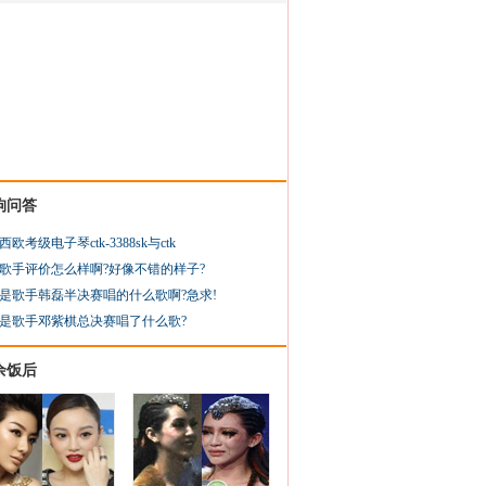
狗问答
西欧考级电子琴ctk-3388sk与ctk
歌手评价怎么样啊?好像不错的样子?
是歌手韩磊半决赛唱的什么歌啊?急求!
是歌手邓紫棋总决赛唱了什么歌?
余饭后