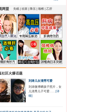
狐社区火爆话题
刘涛儿女清秀可爱
刘涛微博晒孩子照片，女
儿清秀儿子可爱……
[详
细]