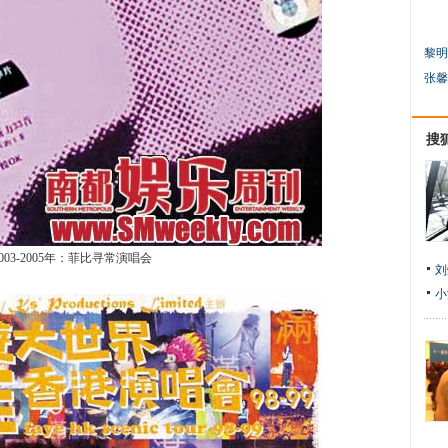
黎明
张馨
搜
2003-2005年：菲比寻常演唱会
刘
小