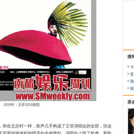
搜
卡
是
我
我
茶
2010年：
王菲
2010巡唱
和在北京时一样，歌声几乎构成了王菲演唱会的全部，但这
王菲面对媒体时的惜字如金相类似，演唱会上除了歌声，和歌