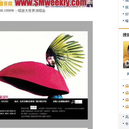
揭
娱
998-1999年：唱游大世界演唱会
好
曝
搜