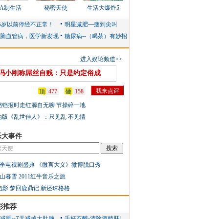
AA制生活
秘密天使
生活大爆炸5
进入娱论频道>>
冯小刚称屌丝自贱：只是约定俗成
顶
477
砸
158
铛铛报时走红源自无聊 节操碎一地
地版《乱世佳人》：只见乱 不见情
乐大事件
季电视剧盛典
《微言大义》微博脱口秀
山暮雪
2011红牛音乐之旅
电影
梦回鹿鼎记
新还珠格格
彩推荐