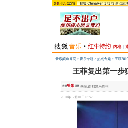
搜狐
ChinaRen
17173
焦点房
内地
|
音乐频道首页
>
音乐专题
>
热点专题
>
王菲20
王菲复出第一步狂
来源:
南都娱乐周刊
2010年12月01日16:52