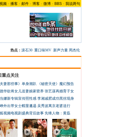
视频
-
播客
-
邮件
-
博客
-
微博
-
BBS
-
我说两句
热点：
滚石30
重口味MV
新声力量
周杰伦
日重点关注
夫妻那些事》单身潮趴
《秘密天使》魔幻预告
德华欲将女儿送妻娘家密养
张艺谋再婚育子女
当娜新专辑宣传照性感
李湘减肥成功黑丝现身
峥外出带女士帽显邋遢
吴秀波离京老婆送行
狐视频电视剧盛典背后故事
先锋人物：黄磊