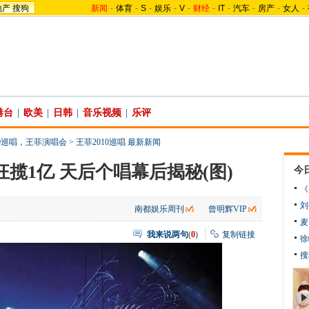
地产
搜狗
新闻
-
体育
-
S
-
娱乐
-
V
-
财经
-
IT
-
汽车
-
房产
-
女人
-
港台
|
欧美
|
日韩
|
音乐视频
|
乐评
10巡唱，王菲演唱会
>
王菲2010巡唱 最新新闻
揽1亿 天后个唱幕后揭秘(图)
今
《
刘
南都娱乐周刊
曾明辉VIP
麦
我来说两句
(
0
)
复制链接
徐
搜