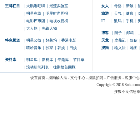
王牌栏目
|
大鹏嘚吧嘚
|
潮流实验室
女人
|
母婴
|
新娘
|
|
明星在线
|
明星时尚周报
旅游
|
天气
|
健康
|
|
电影评审团
|
电视收视榜
IT
|
数码
|
手机
|
|
大人物
|
先锋人物
博客
|
圈子
|
邮箱
|
特色频道
|
明星公益
|
好莱坞
|
香港电影
天龙
|
鹿鼎记
|
短信
|
|
嘻哈音乐
|
独家
|
韩娱
|
日娱
搜狗
|
输入法
|
地图
|
资料库
|
明星库
|
影视库
|
专题库
|
节目单
|
滚动新闻列表
|
往期娱首回顾
设置首页
-
搜狗输入法
-
支付中心
-
搜狐招聘
-
广告服务
-
客服中心
Copyright
©
2018 Sohu.com
搜狐不良信息