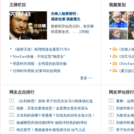
王牌栏目
视频策划
先锋人物黄晓明：
感谢低潮 偶像重生
黄晓明开始意识到，有些事
情需要改变。……
[详细]
《秘密天使》陈翔情迷金素恩YURA
《先锋人
NewFace张俪：不怕定型“物质女”
《综艺马
明星时尚周报：女明星的欲望衣橱
《NewF
日韩时尚周报
好莱坞街拍周报
《夏日甜
更多 >>
网友点击排行
网友评论排行
1
1
《比利林恩》首映 章子怡范冰冰冯小刚捧场红毯
董卿：这两
2
2
独家：买菜也要拗造型！金星携女逛街有派头
刘德华新片
3
3
京东和奶茶哪个更重要？刘强东的回答全场大笑！
为救母女俩
4
4
杨威晒照庆祝结婚8周年 杨阳洋轻抚妈妈孕肚
刘德华扮邋
5
5
艳压群芳！唐嫣修身长裙现身活动 仙气儿足
章子怡斥港