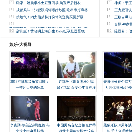
6
6
独家：姚晨带小土豆逛商场 购置产后新衣
律师：于正
7
7
成都风味！张靓颖冯轲曝婚纱照 吃串串打麻将
王力宏否认
8
8
接地气！阔太熊黛林打扮休闲逛街买厕所泵
王刚自曝7
9
9
台媒:40
马蓉离婚后，砸1000万人民币给媒体要求删掉这照片
10
10
甜到腻！黄晓明上海庆生 Baby挺孕肚送蛋糕
陈冠希：假
娱乐·大视野
2017混凝草音乐节回顾：
许魏洲《那又怎样》曝
姜育恒长春个唱万
一整片天空的乐章
MV花絮 百变少年青春洋
万芳优雅同台演
溢
李克勤演唱会沸腾红馆 与
中国男高音纪念帕瓦罗蒂
黑豹乐队30周年
李玟比拼电臀技能
逝世十周年专场音乐会
幕 千人合唱致