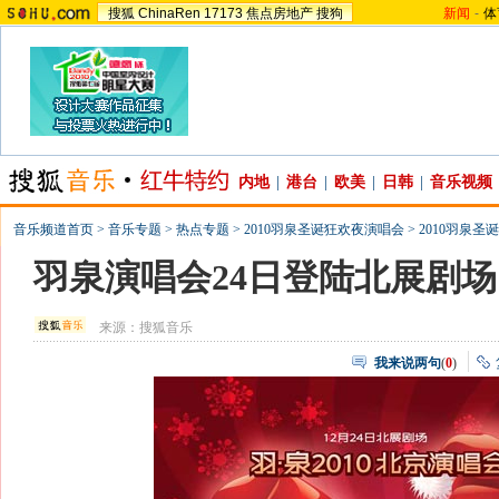
搜狐
ChinaRen
17173
焦点房地产
搜狗
新闻
-
体
内地
|
港台
|
欧美
|
日韩
|
音乐视频
音乐频道首页
>
音乐专题
>
热点专题
>
2010羽泉圣诞狂欢夜演唱会
>
2010羽泉圣
羽泉演唱会24日登陆北展剧场
来源：
搜狐音乐
我来说两句
(
0
)