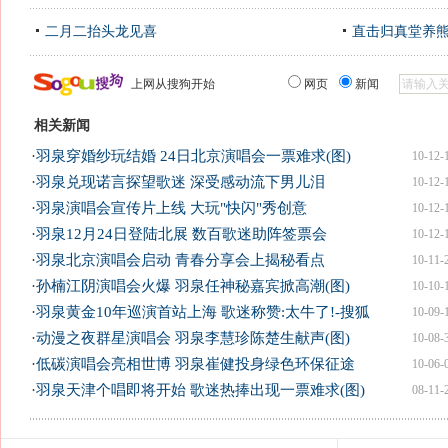
二月二抬头龙见喜
直击归真堂养
上网从搜狗开始
网页
新闻
相关新闻
·
羽泉穿婚纱玩结婚 24日北京演唱会一票难求(图)
10-12-
·
羽泉兑现诺言探望歌迷 深受感动流下男儿泪
10-12-
·
羽泉演唱会宣传片上线 大玩"快闪"秀创意
10-12-
·
羽泉12月24日登陆北展 数百歌迷助阵签票会
10-12-
·
羽泉北京演唱会启动 青春分享会上揭秘看点
10-11-
·
孙楠江阴演唱会火爆 羽泉任神秘嘉宾掀高潮(图)
10-10-
·
羽泉黄金10年巡演首站上海 歌迷称赞:太牛了!-搜狐
10-09-
·
动漫之夜群星演唱会 羽泉李慧珍陈楚生献声(图)
10-08-
·
低碳演唱会亮相世博 羽泉崔健投身绿色环保征途
10-06-
·
羽泉天津个唱即将开始 歌迷热捧出现一票难求(图)
08-11-