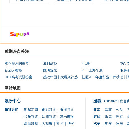
近期热点关注
永不磨灭的番号
夏日甜心
7电影
快乐
新还珠格格
姚明退役
2011上海车展
私募
2011高考试题答案
感动中国十大母亲评选
社区2010年度行业口碑榜
贵州
网站地图
娱乐中心
搜狐
|
ChinaRen
|
焦点
频道导航
|
明星新闻
|
电影频道
|
电视频道
新闻
|
军事
|
公益
|
|
音乐频道
|
戏剧频道
|
娱乐播报
财经
|
股票
|
理财
|
|
高清影视
|
大视野
|
社区
|
博客
汽车
|
购车
|
家居
|