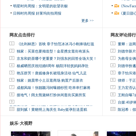
明星时尚周报：女明星的欲望衣橱
《NewF
日韩时尚周报
好莱坞街拍周报
《夏日甜
更多 >>
网友点击排行
网友评论排行
1
1
《比利林恩》首映 章子怡范冰冰冯小刚捧场红毯
董卿：这两
2
2
独家：买菜也要拗造型！金星携女逛街有派头
刘德华新片
3
3
京东和奶茶哪个更重要？刘强东的回答全场大笑！
为救母女俩
4
4
杨威晒照庆祝结婚8周年 杨阳洋轻抚妈妈孕肚
刘德华扮邋
5
5
艳压群芳！唐嫣修身长裙现身活动 仙气儿足
章子怡斥港
6
6
独家：姚晨带小土豆逛商场 购置产后新衣
律师：于正
7
7
成都风味！张靓颖冯轲曝婚纱照 吃串串打麻将
王力宏否认
8
8
接地气！阔太熊黛林打扮休闲逛街买厕所泵
王刚自曝7
9
9
台媒:40
马蓉离婚后，砸1000万人民币给媒体要求删掉这照片
10
10
甜到腻！黄晓明上海庆生 Baby挺孕肚送蛋糕
陈冠希：假
娱乐·大视野