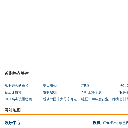
近期热点关注
永不磨灭的番号
夏日甜心
7电影
快乐
新还珠格格
姚明退役
2011上海车展
私募
2011高考试题答案
感动中国十大母亲评选
社区2010年度行业口碑榜
贵州
网站地图
娱乐中心
搜狐
|
ChinaRen
|
焦点