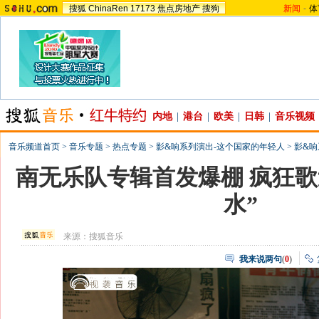
搜狐
ChinaRen
17173
焦点房地产
搜狗
新闻
-
体
内地
|
港台
|
欧美
|
日韩
|
音乐视频
音乐频道首页
>
音乐专题
>
热点专题
>
影&响系列演出-这个国家的年轻人
>
影&响
南无乐队专辑首发爆棚 疯狂歌
水”
来源：
搜狐音乐
我来说两句
(
0
)