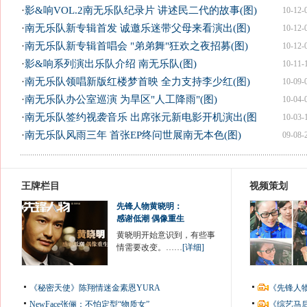
·
影&响VOL.2南无乐队纪录片 讲述民二代的故事(图)
10-12-
·
南无乐队新专辑首发 诚邀乐迷带父母来看演出(图)
10-12-
·
南无乐队新专辑首唱会 "弟弟舞"狂欢之夜招募(图)
10-12-
·
影&响系列演出乐队介绍 南无乐队(图)
10-11-
·
南无乐队领唱新版红楼梦首映 全力支持李少红(图)
10-09-
·
南无乐队办公室巡演 为旱区"人工降雨"(图)
10-04-
·
南无乐队签约视袭音乐 出席张元新电影开机演出(图
10-03-
·
南无乐队风雨三年 首张EP终问世展南无本色(图)
09-08-
王牌栏目
视频策划
先锋人物黄晓明：
感谢低潮 偶像重生
黄晓明开始意识到，有些事
情需要改变。……
[详细]
《秘密天使》陈翔情迷金素恩YURA
《先锋人
NewFace张俪：不怕定型“物质女”
《综艺马