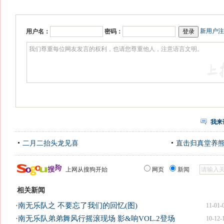
新用户注
用户名：
密码：
我来
二月二抬头龙见喜
直击归真堂养
上网从搜狗开始
网页
新闻
相关新闻
·
南无乐队之 不要忘了我们的回忆(图)
11-01-
·
南无乐队弟弟舞风行摇滚现场 影&响VOL.2登场
10-12-