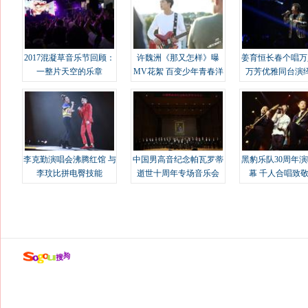
2017混凝草音乐节回顾：
许魏洲《那又怎样》曝
姜育恒长春个唱万
一整片天空的乐章
MV花絮 百变少年青春洋
万芳优雅同台演
溢
李克勤演唱会沸腾红馆 与
中国男高音纪念帕瓦罗蒂
黑豹乐队30周年
李玟比拼电臀技能
逝世十周年专场音乐会
幕 千人合唱致