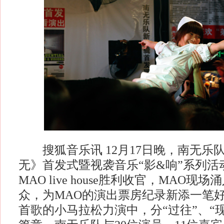
搜狐音乐讯 12月17日晚，南无乐
无》首发式暨视袭音乐“影&响”系列活
MAO live house胜利收官，MAO现场
众，为MAO的演出票房纪录新添一笔好
首歌的小马拉松力演中，分“过往”、“现