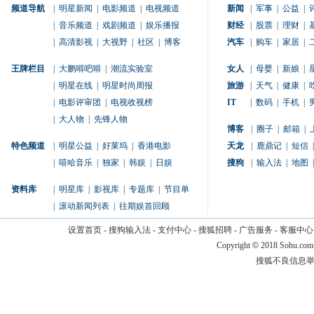
频道导航
|
明星新闻
|
电影频道
|
电视频道
新闻
|
军事
|
公益
|
|
音乐频道
|
戏剧频道
|
娱乐播报
财经
|
股票
|
理财
|
|
高清影视
|
大视野
|
社区
|
博客
汽车
|
购车
|
家居
|
王牌栏目
|
大鹏嘚吧嘚
|
潮流实验室
女人
|
母婴
|
新娘
|
|
明星在线
|
明星时尚周报
旅游
|
天气
|
健康
|
|
电影评审团
|
电视收视榜
IT
|
数码
|
手机
|
|
大人物
|
先锋人物
博客
|
圈子
|
邮箱
|
特色频道
|
明星公益
|
好莱坞
|
香港电影
天龙
|
鹿鼎记
|
短信
|
|
嘻哈音乐
|
独家
|
韩娱
|
日娱
搜狗
|
输入法
|
地图
|
资料库
|
明星库
|
影视库
|
专题库
|
节目单
|
滚动新闻列表
|
往期娱首回顾
设置首页
-
搜狗输入法
-
支付中心
-
搜狐招聘
-
广告服务
-
客服中心
Copyright
©
2018 Sohu.com
搜狐不良信息