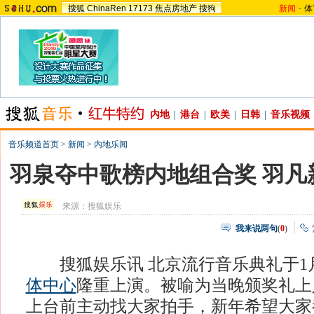
搜狐
ChinaRen
17173
焦点房地产
搜狗
新闻
-
体
内地
|
港台
|
欧美
|
日韩
|
音乐视频
音乐频道首页
>
新闻
>
内地乐闻
羽泉夺中歌榜内地组合奖 羽凡
来源：
搜狐娱乐
我来说两句
(
0
)
搜狐娱乐讯 北京流行音乐典礼于1月
体中心
隆重上演。被喻为当晚颁奖礼上
上台前主动找大家拍手，新年希望大家