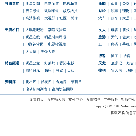
频道导航
|
明星新闻
|
电影频道
|
电视频道
新闻
|
军事
|
公益
|
|
音乐频道
|
戏剧频道
|
娱乐播报
财经
|
股票
|
理财
|
|
高清影视
|
大视野
|
社区
|
博客
汽车
|
购车
|
家居
|
王牌栏目
|
大鹏嘚吧嘚
|
潮流实验室
女人
|
母婴
|
新娘
|
|
明星在线
|
明星时尚周报
旅游
|
天气
|
健康
|
|
电影评审团
|
电视收视榜
IT
|
数码
|
手机
|
|
大人物
|
先锋人物
博客
|
圈子
|
邮箱
|
特色频道
|
明星公益
|
好莱坞
|
香港电影
天龙
|
鹿鼎记
|
短信
|
|
嘻哈音乐
|
独家
|
韩娱
|
日娱
搜狗
|
输入法
|
地图
|
资料库
|
明星库
|
影视库
|
专题库
|
节目单
|
滚动新闻列表
|
往期娱首回顾
设置首页
-
搜狗输入法
-
支付中心
-
搜狐招聘
-
广告服务
-
客服中心
Copyright
©
2018 Sohu.com
搜狐不良信息