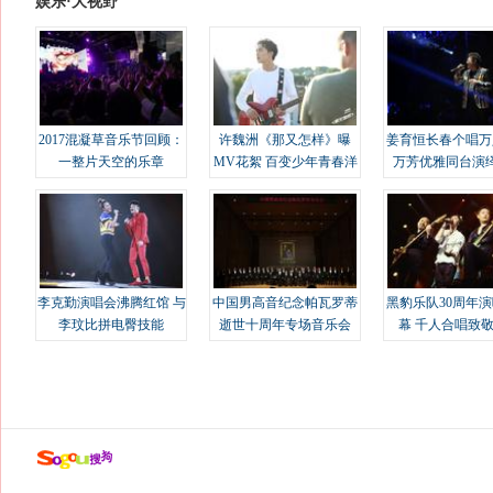
娱乐·大视野
2017混凝草音乐节回顾：
许魏洲《那又怎样》曝
姜育恒长春个唱万
一整片天空的乐章
MV花絮 百变少年青春洋
万芳优雅同台演
溢
李克勤演唱会沸腾红馆 与
中国男高音纪念帕瓦罗蒂
黑豹乐队30周年
李玟比拼电臀技能
逝世十周年专场音乐会
幕 千人合唱致