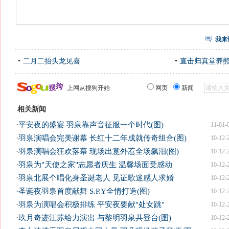
我来
二月二抬头龙见喜
直击归真堂养
上网从搜狗开始
网页
新闻
相关新闻
·
平安夜的盛宴 羽泉靠声音征服一个时代(图)
11-01-
·
羽泉演唱会完美谢幕 长红十二年成就传奇组合(图)
10-12-
·
羽泉演唱会狂欢落幕 现场出意外惹全场飙泪(图)
10-12-
·
羽泉为"天使之家"志愿者庆生 温馨场面受感动
10-12-
·
羽泉北展个唱化身圣诞老人 见证歌迷感人求婚
10-12-
·
圣诞夜羽泉首度献舞 S.P.Y全情打造(图)
10-12-
·
羽泉为演唱会积极排练 平安夜要献"处女跳"
10-12-
·
玖月奇迹江苏给力演出 与黎明羽泉共登台(图)
10-12-