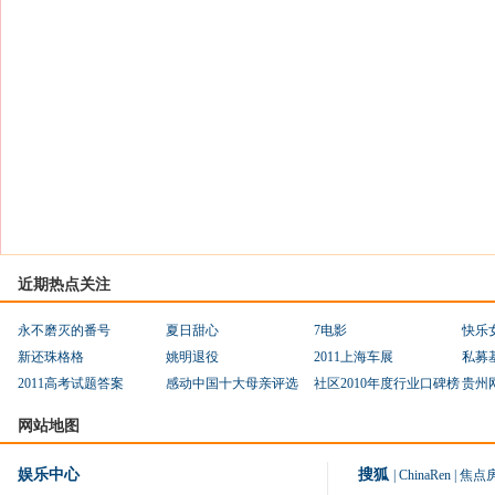
近期热点关注
永不磨灭的番号
夏日甜心
7电影
快乐
新还珠格格
姚明退役
2011上海车展
私募
2011高考试题答案
感动中国十大母亲评选
社区2010年度行业口碑榜
贵州
网站地图
娱乐中心
搜狐
|
ChinaRen
|
焦点