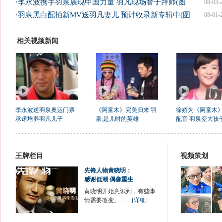
·
李永波携手羽泉展现中国力量 羽凡现场替子拜师(图
08-03-
·
羽泉黑白配拍新MV送羽凡妻儿 预计收录新专辑中(图
08-01-
相关视频新闻
李永波送羽泉奥运门票
《阿童木》完美归来 羽
徐娇为《阿童木
承诺培养羽凡儿子
泉:是儿时的英雄
配音 羽泉变大孩
王牌栏目
视频策划
先锋人物黄晓明：
感谢低潮 偶像重生
黄晓明开始意识到，有些事
情需要改变。……
[详细]