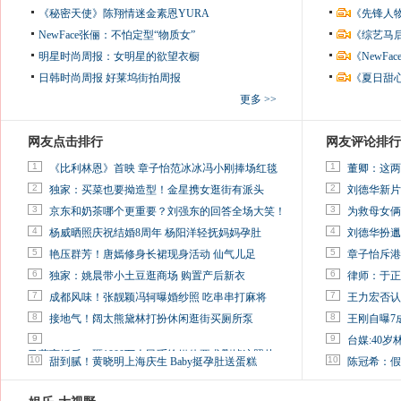
《秘密天使》陈翔情迷金素恩YURA
《先锋人
NewFace张俪：不怕定型“物质女”
《综艺马
明星时尚周报：女明星的欲望衣橱
《NewF
日韩时尚周报
好莱坞街拍周报
《夏日甜
更多 >>
网友点击排行
网友评论排行
1
1
《比利林恩》首映 章子怡范冰冰冯小刚捧场红毯
董卿：这两
2
2
独家：买菜也要拗造型！金星携女逛街有派头
刘德华新片
3
3
京东和奶茶哪个更重要？刘强东的回答全场大笑！
为救母女俩
4
4
杨威晒照庆祝结婚8周年 杨阳洋轻抚妈妈孕肚
刘德华扮邋
5
5
艳压群芳！唐嫣修身长裙现身活动 仙气儿足
章子怡斥港
6
6
独家：姚晨带小土豆逛商场 购置产后新衣
律师：于正
7
7
成都风味！张靓颖冯轲曝婚纱照 吃串串打麻将
王力宏否认
8
8
接地气！阔太熊黛林打扮休闲逛街买厕所泵
王刚自曝7
9
9
台媒:40
马蓉离婚后，砸1000万人民币给媒体要求删掉这照片
10
10
甜到腻！黄晓明上海庆生 Baby挺孕肚送蛋糕
陈冠希：假