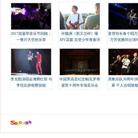
2017混凝草音乐节回顾：
许魏洲《那又怎样》曝
姜育恒长春个唱万
一整片天空的乐章
MV花絮 百变少年青春洋
万芳优雅同台演
溢
李克勤演唱会沸腾红馆 与
中国男高音纪念帕瓦罗蒂
黑豹乐队30周年
李玟比拼电臀技能
逝世十周年专场音乐会
幕 千人合唱致