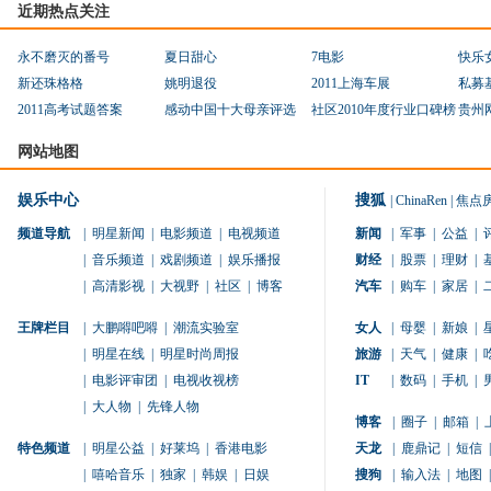
近期热点关注
永不磨灭的番号
夏日甜心
7电影
快乐
新还珠格格
姚明退役
2011上海车展
私募
2011高考试题答案
感动中国十大母亲评选
社区2010年度行业口碑榜
贵州
网站地图
娱乐中心
搜狐
|
ChinaRen
|
焦点
频道导航
|
明星新闻
|
电影频道
|
电视频道
新闻
|
军事
|
公益
|
|
音乐频道
|
戏剧频道
|
娱乐播报
财经
|
股票
|
理财
|
|
高清影视
|
大视野
|
社区
|
博客
汽车
|
购车
|
家居
|
王牌栏目
|
大鹏嘚吧嘚
|
潮流实验室
女人
|
母婴
|
新娘
|
|
明星在线
|
明星时尚周报
旅游
|
天气
|
健康
|
|
电影评审团
|
电视收视榜
IT
|
数码
|
手机
|
|
大人物
|
先锋人物
博客
|
圈子
|
邮箱
|
特色频道
|
明星公益
|
好莱坞
|
香港电影
天龙
|
鹿鼎记
|
短信
|
|
嘻哈音乐
|
独家
|
韩娱
|
日娱
搜狗
|
输入法
|
地图
|