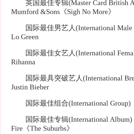
英国最佳专辑(Master Card British Albu
Mumford &Sons《Sigh No More》
国际最佳男艺人(International Male Sol
Lo Green
国际最佳女艺人(International Female S
Rihanna
国际最具突破艺人(International Break
Justin Bieber
国际最佳组合(International Group)： A
国际最佳专辑(International Album)：
Fire《The Suburbs》