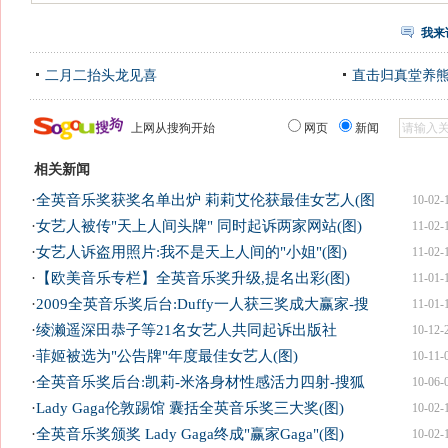
我来
二月二抬头龙见喜
直击归真堂养
上网从搜狗开始
网页
新闻
相关新闻
·
全英音乐奖获奖名单出炉 莉莉艾伦获最佳女艺人(图
10-02-
·
女艺人被传"天上人间头牌" 同时起诉两家网站(图)
11-02-
·
女艺人诉盗用照片:我不是天上人间的"小姐"(图)
11-02-
·
【欧美音乐专栏】全英音乐奖升级,提名出彩(图)
11-01-
·
2009全英音乐奖后台:Duffy一人获三奖成大赢家-搜
11-01-
·
绫濑遥深田恭子等21名女艺人共同起诉出版社
10-12-
·
菲姬被选为"公告牌"年度最佳女艺人(图)
10-11-
·
全英音乐奖后台:凯莉-米洛身材性感活力四射-搜狐
10-06-
·
Lady Gaga伦敦踢馆 囊括全英音乐奖三大奖(图)
10-02-
·
全英音乐奖颁奖 Lady Gaga终成"赢家Gaga"(图)
10-02-