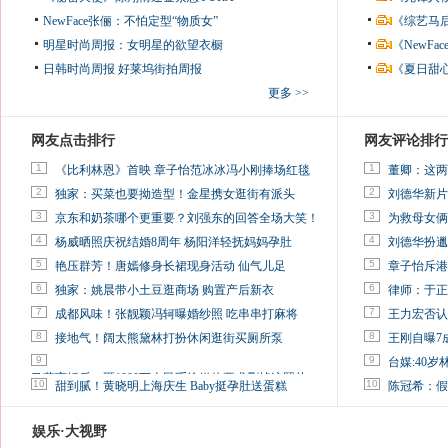
NewFace张俪：不怕定型“物质女”
《综艺马
明星时尚周报：女明星的欲望衣橱
《NewF
日韩时尚周报
好莱坞街拍周报
《夏日甜
更多 >>
网友点击排行
网友评论排行
1
1
《比利林恩》首映 章子怡范冰冰冯小刚捧场红毯
董卿：这两
2
2
独家：买菜也要拗造型！金星携女逛街有派头
刘德华新片
3
3
京东和奶茶哪个更重要？刘强东的回答全场大笑！
为救母女俩
4
4
杨威晒照庆祝结婚8周年 杨阳洋轻抚妈妈孕肚
刘德华扮邋
5
5
艳压群芳！唐嫣修身长裙现身活动 仙气儿足
章子怡斥港
6
6
独家：姚晨带小土豆逛商场 购置产后新衣
律师：于正
7
7
成都风味！张靓颖冯轲曝婚纱照 吃串串打麻将
王力宏否认
8
8
接地气！阔太熊黛林打扮休闲逛街买厕所泵
王刚自曝7
9
9
台媒:40
马蓉离婚后，砸1000万人民币给媒体要求删掉这照片
10
10
甜到腻！黄晓明上海庆生 Baby挺孕肚送蛋糕
陈冠希：假
娱乐·大视野