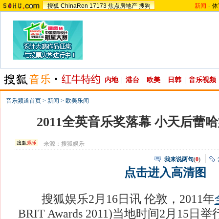
搜狐
ChinaRen
17173
焦点房地产
搜狗
新闻
-
体
内地
|
港台
|
欧美
|
日韩
|
音乐视频
音乐频道首页
>
新闻
>
欧美乐闻
2011全英音乐奖落幕 小天后蕾
来源：
搜狐娱乐
我来说两句
(
0
)
点击进入高清图
搜狐娱乐2月16日讯 伦敦，2011年
BRIT Awards 2011)当地时间2月15日