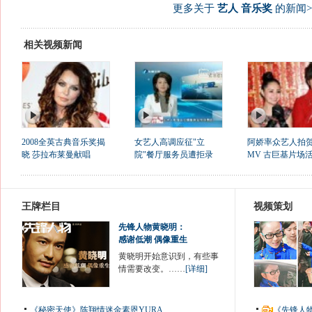
更多关于
艺人 音乐奖
的新闻>
相关视频新闻
2008全英古典音乐奖揭
女艺人高调应征"立
阿娇率众艺人拍
晓 莎拉布莱曼献唱
院"餐厅服务员遭拒录
MV 古巨基片场
王牌栏目
视频策划
先锋人物黄晓明：
感谢低潮 偶像重生
黄晓明开始意识到，有些事
情需要改变。……
[详细]
《秘密天使》陈翔情迷金素恩YURA
《先锋人