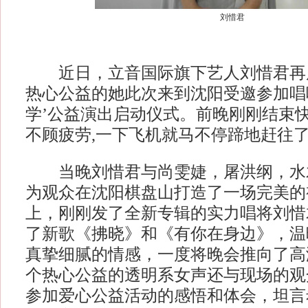
刘惜君
近日，立音国际旗下艺人刘惜君再
热心公益的她此次来到沈阳受邀参加唱
学’公益演出启动仪式。前晚刚刚结束
不顾疲劳,一下飞机就马不停蹄地赶往
当晚刘惜君与尚雯婕，屠洪纲，水
为观众在沈阳棋盘山打造了一场完美的
上，刚刚发了全新专辑的实力唱将刘惜
了新歌《拂晓》和《有你在身边》，温
真挚细腻的情感，一度将晚会推向了高
个热心公益的透明系女声还与现场的观
参加爱心公益活动的感悟和体会，坦言