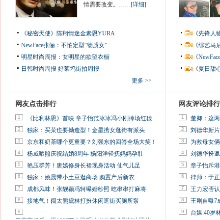
情需要改变。……
[详细]
《秘密天使》陈翔情迷金素恩YURA
《先锋人
NewFace张俪：不怕定型“物质女”
《综艺马
明星时尚周报：女明星的欲望衣橱
《NewF
日韩时尚周报
好莱坞街拍周报
《夏日甜
更多 >>
网友点击排行
网友评论排行
1
1
《比利林恩》首映 章子怡范冰冰冯小刚捧场红毯
董卿：这两
2
2
独家：买菜也要拗造型！金星携女逛街有派头
刘德华新片
3
3
京东和奶茶哪个更重要？刘强东的回答全场大笑！
为救母女俩
4
4
杨威晒照庆祝结婚8周年 杨阳洋轻抚妈妈孕肚
刘德华扮邋
5
5
艳压群芳！唐嫣修身长裙现身活动 仙气儿足
章子怡斥港
6
6
独家：姚晨带小土豆逛商场 购置产后新衣
律师：于正
7
7
成都风味！张靓颖冯轲曝婚纱照 吃串串打麻将
王力宏否认
8
8
接地气！阔太熊黛林打扮休闲逛街买厕所泵
王刚自曝7
9
9
台媒:40