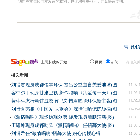
我来
上网从搜狗开始
网页
新闻
相关新闻
·
刘惜君现身成都倡导环保 提出公益宣言关爱地球(图
11-07-
·
容中尔甲现身甘肃卫视 新作唱响《我爱每一天》(图
11-08-
·
蒙牛生态行动进成都 许飞刘惜君唱响环保新主张(图
11-07-
·
刘惜君亮相《中国爱 大歌会》深情唱响记忆旋律(图
11-06-
·
《激情唱响》现场惊现刘著 短发现身腼腆清新(图)
11-05-
·
王啸坤现身成都助阵《激情唱响》 任招募大使(图)
11-05-
·
刘惜君任"激情唱响"招募大使 贴心传授心得
11-05-