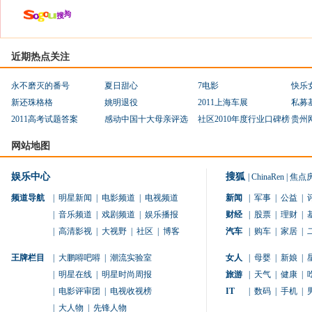
近期热点关注
永不磨灭的番号
夏日甜心
7电影
快乐
新还珠格格
姚明退役
2011上海车展
私募
2011高考试题答案
感动中国十大母亲评选
社区2010年度行业口碑榜
贵州
网站地图
娱乐中心
搜狐
|
ChinaRen
|
焦点
频道导航
|
明星新闻
|
电影频道
|
电视频道
新闻
|
军事
|
公益
|
|
音乐频道
|
戏剧频道
|
娱乐播报
财经
|
股票
|
理财
|
|
高清影视
|
大视野
|
社区
|
博客
汽车
|
购车
|
家居
|
王牌栏目
|
大鹏嘚吧嘚
|
潮流实验室
女人
|
母婴
|
新娘
|
|
明星在线
|
明星时尚周报
旅游
|
天气
|
健康
|
|
电影评审团
|
电视收视榜
IT
|
数码
|
手机
|
|
大人物
|
先锋人物