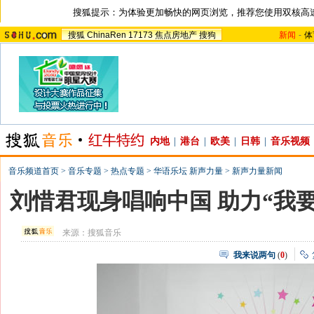
搜狐提示：为体验更加畅快的网页浏览，推荐您使用双核高
搜狐
ChinaRen
17173
焦点房地产
搜狗
新闻
-
体
内地
|
港台
|
欧美
|
日韩
|
音乐视频
音乐频道首页
>
音乐专题
>
热点专题
>
华语乐坛 新声力量
>
新声力量新闻
刘惜君现身唱响中国 助力“我
来源：
搜狐音乐
我来说两句
(
0
)