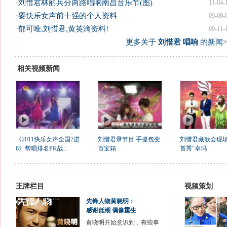
·
刘惜君林丽兵分两路唱响南昌音乐节(图)
11-04-
·
要快乐女声前十强的个人资料
09-08-
·
郁可唯,刘惜君,黄英滴资料!
09-11-
更多关于
刘惜君 唱响
的新闻>
相关视频新闻
《2011快乐女声全国7进
刘惜君录节目 手提包变
刘惜君藏歌会现场
6》帮唱排名PK战:..
百宝箱
首秀"卓玛
王牌栏目
视频策划
先锋人物黄晓明：
感谢低潮 偶像重生
黄晓明开始意识到，有些事