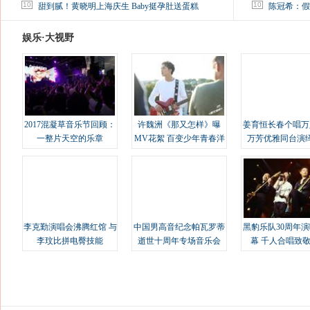
马蓉离婚后，砸1000万人民币给媒体要求删掉这照片
10
10
甜到腻！黄晓明上海庆生 Baby挺孕肚送蛋糕
陈冠希：假
娱乐·大视野
2017混凝草音乐节回顾：
许魏洲《那又怎样》曝
姜育恒长春个唱万
一整片天空的乐章
MV花絮 百变少年青春洋
万芳优雅同台演
溢
李克勤演唱会沸腾红馆 与
中国男高音纪念帕瓦罗蒂
黑豹乐队30周年
李玟比拼电臀技能
逝世十周年专场音乐会
幕 千人合唱致