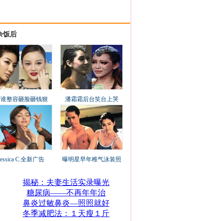
余饭后
看谁整容砸脸砸钱狠
潘霜霜后台笑台上哭
Jessica C.全新广告
曝明星早年稚气泳装照