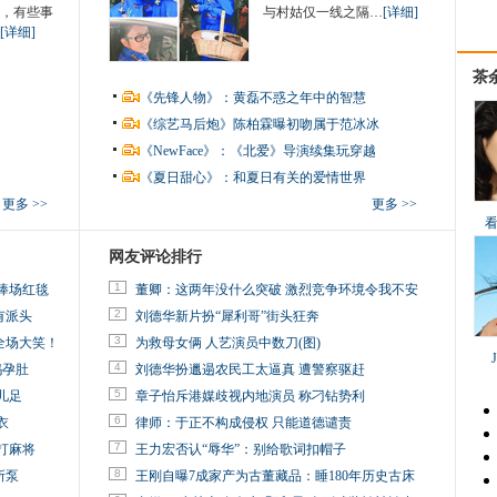
，有些事
与村姑仅一线之隔…
[详细]
[详细]
茶
《先锋人物》：黄磊不惑之年中的智慧
《综艺马后炮》陈柏霖曝初吻属于范冰冰
《NewFace》：《北爱》导演续集玩穿越
《夏日甜心》：和夏日有关的爱情世界
更多 >>
更多 >>
网友评论排行
1
捧场红毯
董卿：这两年没什么突破 激烈竞争环境令我不安
2
有派头
刘德华新片扮“犀利哥”街头狂奔
3
全场大笑！
为救母女俩 人艺演员中数刀(图)
4
妈孕肚
刘德华扮邋遢农民工太逼真 遭警察驱赶
5
儿足
章子怡斥港媒歧视内地演员 称刁钻势利
6
衣
律师：于正不构成侵权 只能道德谴责
7
打麻将
王力宏否认“辱华”：别给歌词扣帽子
8
所泵
王刚自曝7成家产为古董藏品：睡180年历史古床