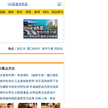
QQ高速浏览器
视频
-
播客
-
邮件
-
博客
-
微博
-
BBS
-
我说两句
热点：
滚石30
重口味MV
新声力量
周杰伦
日重点关注
夫妻那些事》单身潮趴
《秘密天使》魔幻预告
德华欲将女儿送妻娘家密养
张艺谋再婚育子女
当娜新专辑宣传照性感
李湘减肥成功黑丝现身
峥外出带女士帽显邋遢
吴秀波离京老婆送行
狐视频电视剧盛典背后故事
先锋人物：黄磊