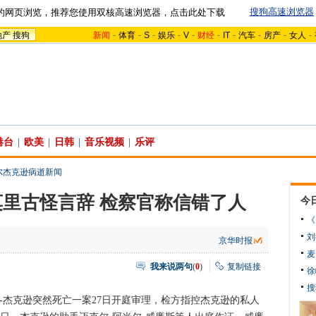
搜狗高速浏览器
的网页浏览，推荐您使用双核高速浏览器，点击此处下载
地产
搜狗
新闻
-
体育
-
S
-
娱乐
-
V
-
财经
-
IT
-
汽车
-
房产
-
女人
-
港台
|
欧美
|
日韩
|
音乐视频
|
乐评
尔杰克逊病逝新闻
里古怪言辞 检察官称信错了人
今
《
刘
京华时报
麦
我来说两句
(
0
)
复制链接
徐
搜
杰克逊突然死亡一案27日开庭审理，检方指控杰克逊的私人