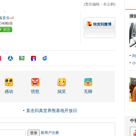
(责任编辑：衣云鹤)
搜
狐音乐
5540粉丝
转发到微博
关注
刘
小
感动
愤怒
搞笑
无聊
直击归真堂养熊基地开放日
新用户注册