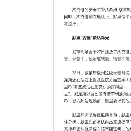
杰克逊的安全主管法希姆-穆罕默德
间时，杰克逊躺在地板上。默里似乎
在流汗。”
默里“古怪”谈话曝光
庭审现场曾于27日播放了杰克逊去
音。录音中，他语速缓慢，语音不清
28日，威廉斯谈到这段录音时说，
廉斯还在法庭上提及医院方面宣布杰
里称“有些奶油在迈克尔的房间里…
去”。威廉斯以自己没有带车钥匙为
称，警方到达现场前，默里要求其他
默里律师坚称擅服药目前，默里遭
体分析，默里先前承认向杰克逊提供
其律师团队就需要向陪审团证明，他