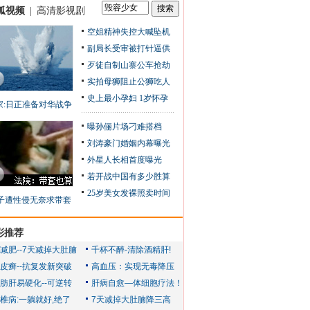
狐视频
|
高清影视剧
空姐精神失控大喊坠机
副局长受审被打针逼供
歹徒自制山寨公车抢劫
实拍母狮阻止公狮吃人
史上最小孕妇 1岁怀孕
家:日正准备对华战争
曝孙俪片场刁难搭档
刘涛豪门婚姻内幕曝光
外星人长相首度曝光
若开战中国有多少胜算
25岁美女发裸照卖时间
子遭性侵无奈求带套
彩推荐