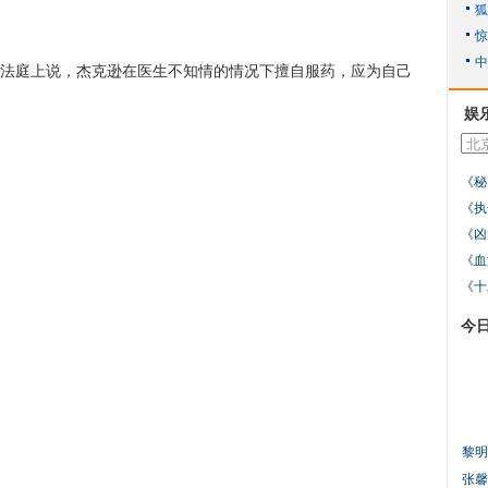
法庭上说，杰克逊在医生不知情的情况下擅自服药，应为自己
娱
《秘
《执
《凶
《血
《十
今
黎明
张馨