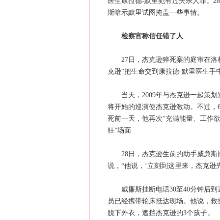
医生康拉德-默里犯有过失杀人罪。2
斯暗示默里试图掩盖一些事情。
检察官称信任错了人
27日，杰克逊猝死案的庭审在洛杉
克逊“把生命交到康拉德-默里医生手
当天，2009年与杰克逊一起策划
将开始的巡演使杰克逊激动。不过，6
死前一天，他再次“充满能量、工作欲
狂”场面
28日，杰克逊生前的助手威廉斯回
说，“他说，‘立刻到这里来，杰克逊
威廉斯挂断电话30至40分钟后到
员已经携带轮床抵达现场。他说，救
脱下外衣，遮挡杰克逊的3个孩子。