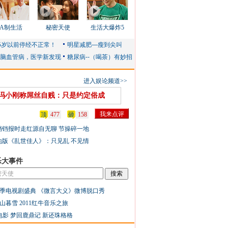
AA制生活
秘密天使
生活大爆炸5
进入娱论频道>>
冯小刚称屌丝自贱：只是约定俗成
顶
477
砸
158
铛铛报时走红源自无聊 节操碎一地
地版《乱世佳人》：只见乱 不见情
乐大事件
季电视剧盛典
《微言大义》微博脱口秀
山暮雪
2011红牛音乐之旅
电影
梦回鹿鼎记
新还珠格格