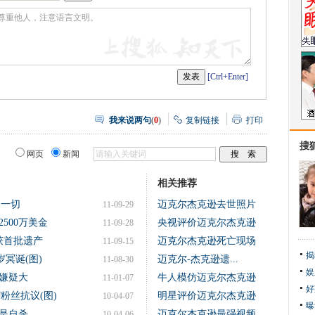
[Ctrl+Enter]
我来说两句
(
0
)
复制链接
打印
搜
网页
新闻
相关推荐
了一切
迈克尔杰克逊去世照片
11-09-29
500万美金
央视评价迈克尔杰克逊
11-09-28
获首批遗产
迈克尔杰克逊死亡现场
11-09-15
揭
冥诞(图)
迈克尔-杰克逊遗...
11-08-30
娱
嫌疑大
牛人模仿迈克尔杰克逊
11-01-07
好
粉丝抗议(图)
明星评价迈克尔杰克逊
10-04-07
曝
是自杀
迈克尔杰克逊最强视频
10-04-06