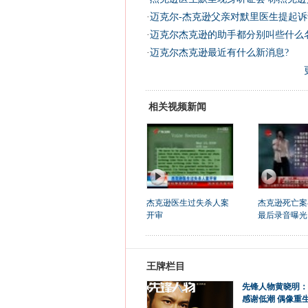
·
迈克尔-杰克逊父亲对默里医生提起诉讼
·
迈克尔杰克逊的助手都分别叫些什么
·
迈克尔杰克逊最近有什么新消息?
相关视频新闻
杰克逊医生过失杀人案
杰克逊死亡案
开审
最后录音曝光
王牌栏目
先锋人物黄晓明：
感谢低潮 偶像重