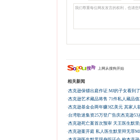
上网从搜狗开始
相关新闻
·
杰克逊保镖出庭作证:MJ的子女看到
·
杰克逊艺术藏品将售 71件私人藏品值2
·
杰克逊基金会两年赚3亿美元 其家人
·
台湾歌迷集资25万登广告庆杰克逊53岁
·
杰克逊死亡案首次预审 天王医生默里
·
杰克逊案开庭 私人医生默里辩无罪MJ
·
杰克逊医生默里现身听证会 称杰克逊