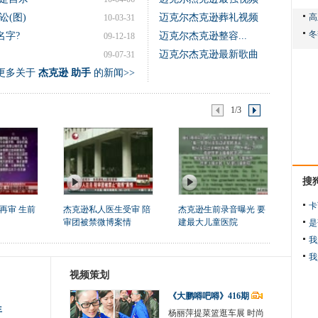
(图)
迈克尔杰克逊葬礼视频
10-03-31
名字?
迈克尔杰克逊整容...
09-12-18
迈克尔杰克逊最新歌曲
09-07-31
更多关于
杰克逊 助手
的新闻>>
1/3
搜
卡
再审 生前
杰克逊私人医生受审 陪
杰克逊生前录音曝光 要
审团被禁微博案情
建最大儿童医院
是
我
我
视频策划
《大鹏嘚吧嘚》416期
生
杨丽萍提菜篮逛车展 时尚