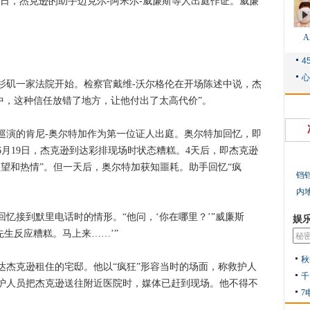
8日，杰克逊的助手迈克尔-阿米尔-威廉斯等人出庭作证。威廉
矶一家法院开始。检察官戴维-沃尔格伦在开场陈述中说，杰
中，这种信任放错了地方，让他付出了太高代价”。
巡演的肯尼-奥尔特加作为第一位证人出庭。奥尔特加回忆，即
月19日，杰克逊到达彩排现场时状态糟糕。4天后，即杰克逊
望和热情”。但一天后，奥尔特加获知噩耗。助手回忆“疯
铛
内
忆接到默里电话时的情形。“他问，‘你在哪里？’”威廉斯
娱
先生反应糟糕。马上来……’”
秋
达杰克逊租住的宅邸。他以“疯狂”形容当时的场面，称救护人
千
护人员把杰克逊送往附近医院时，媒体已赶到现场。他不得不
7