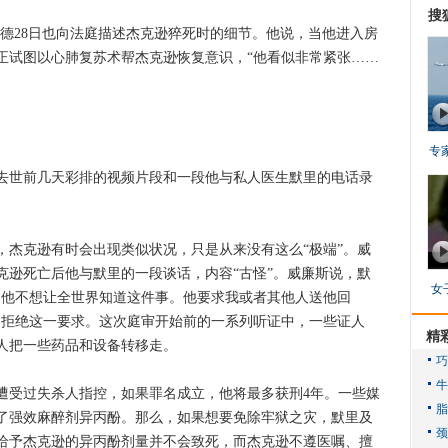
搜
28日也向法庭描述杰克逊猝死时的细节。他说，当他进入房
正试图以心肺复苏术帮杰克逊恢复意识，“他看似非常紧张……
专
世前几天彩排的视频片段和一段他与私人医生默里的电话录
。
杰克逊有时会出现类似状况，只是从来没有这么“极端”。威
克逊死亡后他与默里的一段谈话，内容“古怪”。威廉斯说，默
女
…他不想让全世界知道这件事。他要求我或者其他人送他回
由拒绝这一要求。这次庭审开始前的一系列听证中，一些证人
精
人把一些药品和设备转移走。
受过失杀人指控，如果罪名成立，他将最多获刑4年。一些媒
了强效麻醉剂异丙酚。那么，如果想要免除牢狱之灾，默里及
给予杰克逊的异丙酚剂量并不会致死，而杰克逊不遵医嘱、擅