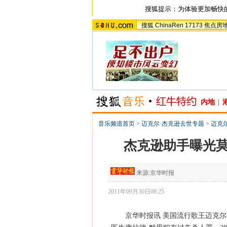
搜狐提示：为体验更加畅快
搜狐
ChinaRen
17173
焦点房
内地
|
音乐频道首页
>
迈克尔·杰克逊去世专题
>
迈克
杰克逊助手曝光莫
来源:
京华时报
2011年09月30日08:25
京华时报讯 美国流行歌王迈克尔-