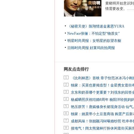
黄晓明开始意识到
情需要改变。……
《秘密天使》陈翔情迷金素恩YURA
NewFace张俪：不怕定型“物质女”
明星时尚周报：女明星的欲望衣橱
日韩时尚周报
好莱坞街拍周报
网友点击排行
1
《比利林恩》首映 章子怡范冰冰冯小刚
2
独家：买菜也要拗造型！金星携女逛街
3
京东和奶茶哪个更重要？刘强东的回答
4
杨威晒照庆祝结婚8周年 杨阳洋轻抚妈
5
艳压群芳！唐嫣修身长裙现身活动 仙气
6
独家：姚晨带小土豆逛商场 购置产后新
7
成都风味！张靓颖冯轲曝婚纱照 吃串串
8
接地气！阔太熊黛林打扮休闲逛街买厕