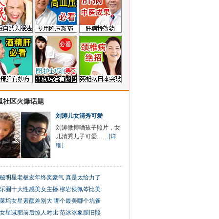
狐社区火爆话题
刘涛儿女清秀可爱
刘涛微博晒孩子照片，女
儿清秀儿子可爱……
[详
细]
秘明星老板发年终奖豪气 真是太给力了
乐圈十大性感美女主播 柳岩侯佩岑比美
莱坞女星素颜差别大 哪个最美哪个坑爹
女星减肥前后惊人对比 范冰冰象腿旧照