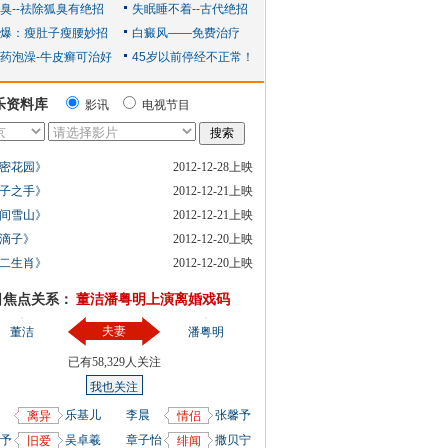
乐资料库
影讯
电视节目
密花园》
2012-12-28上映
子之手》
2012-12-21上映
间雪山》
2012-12-21上映
滴子》
2012-12-20上映
二生肖》
2012-12-20上映
日焦点关系：
董洁潘粤明上演离婚戏码
夫妻
董洁
潘粤明
已有
58,329
人关注
我也关注
乐基儿
李晨
张馨予
离异
情侣
予
吴卓羲
章子怡
撒贝宁
旧爱
绯闻