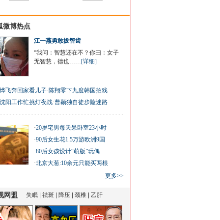
狐微博热点
江一燕勇敢拔智齿
“我问：智慧还在不？你曰：女子
无智慧，德也……
[详细]
烨飞奔回家看儿子
·
陈翔零下九度韩国拍戏
沈阳工作忙挑灯夜战
·
曹颖独自徒步险迷路
·
20岁宅男每天呆卧室23小时
·
90后女生花1.5万游欧洲9国
·
80后女孩设计“萌版”玩偶
·
北京大葱:10余元只能买两根
更多>>