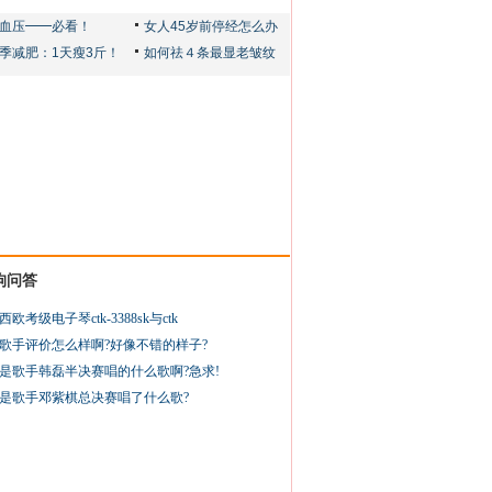
狗问答
西欧考级电子琴ctk-3388sk与ctk
歌手评价怎么样啊?好像不错的样子?
是歌手韩磊半决赛唱的什么歌啊?急求!
是歌手邓紫棋总决赛唱了什么歌?