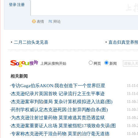
登录
/
注册
表情
辩论
二月二抬头龙见喜
直击归真堂养
上网从搜狗开始
网页
新闻
相关新闻
·
专访Gaga伯乐AKON:我在创造下一个世界巨星
11-11-
·
杰克逊纪录片英国首映 记录流行之王生平事迹
11-11-
·
杰克逊案审判陷僵局 复杂计算机模拟进入法庭(图)
11-10-
·
药剂学权威认定杰克逊死因:注射异丙酚自杀(图)
11-10-
·
为杰克逊注射过量药物 莫里难逃其责恐遇监狱
11-10-
·
杰克逊案重要证人出场 莫里被指犯17项致命失误(图
11-10-
·
专家称杰克逊死于混合药物 莫里的治疗毫无道德
11-10-