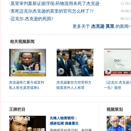
·
莫里审判案新证据浮现:药物混用杀死了杰克逊
11-10-
·
害死迈克尔杰克逊的莫里的官司怎么样了??
10-06-
·
迈克尔.杰克逊的死因?
09-12-
更多关于
杰克逊 莫里
的新闻>
相关视频新闻
杰克逊死亡案今或宣判
杰克逊案控方挖苦辩方
《迈克尔.杰克逊
私人医生莫里或将4..
除莫里外人人有罪
一生》面世
王牌栏目
视频策划
先锋人物黄晓明：
感谢低潮 偶像重生
黄晓明开始意识到，有些事