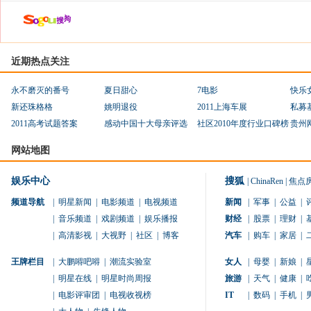
近期热点关注
永不磨灭的番号
夏日甜心
7电影
快乐
新还珠格格
姚明退役
2011上海车展
私募
2011高考试题答案
感动中国十大母亲评选
社区2010年度行业口碑榜
贵州
网站地图
娱乐中心
搜狐
|
ChinaRen
|
焦点
频道导航
|
明星新闻
|
电影频道
|
电视频道
新闻
|
军事
|
公益
|
|
音乐频道
|
戏剧频道
|
娱乐播报
财经
|
股票
|
理财
|
|
高清影视
|
大视野
|
社区
|
博客
汽车
|
购车
|
家居
|
王牌栏目
|
大鹏嘚吧嘚
|
潮流实验室
女人
|
母婴
|
新娘
|
|
明星在线
|
明星时尚周报
旅游
|
天气
|
健康
|
|
电影评审团
|
电视收视榜
IT
|
数码
|
手机
|