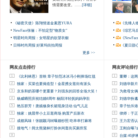
情需要改变。……
[详细]
《秘密天使》陈翔情迷金素恩YURA
《先锋人
NewFace张俪：不怕定型“物质女”
《综艺马
明星时尚周报：女明星的欲望衣橱
《NewF
日韩时尚周报
好莱坞街拍周报
《夏日甜
更多 >>
网友点击排行
网友评论排行
1
1
《比利林恩》首映 章子怡范冰冰冯小刚捧场红毯
董卿：这两
2
2
独家：买菜也要拗造型！金星携女逛街有派头
刘德华新片
3
3
京东和奶茶哪个更重要？刘强东的回答全场大笑！
为救母女俩
4
4
杨威晒照庆祝结婚8周年 杨阳洋轻抚妈妈孕肚
刘德华扮邋
5
5
艳压群芳！唐嫣修身长裙现身活动 仙气儿足
章子怡斥港
6
6
独家：姚晨带小土豆逛商场 购置产后新衣
律师：于正
7
7
成都风味！张靓颖冯轲曝婚纱照 吃串串打麻将
王力宏否认
8
8
接地气！阔太熊黛林打扮休闲逛街买厕所泵
王刚自曝7
9
9
台媒:40