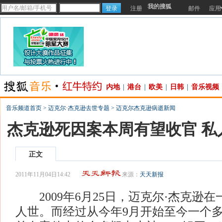
我的搜狐
注册
邮件
应用
内地
|
港台
|
欧美
|
日韩
|
音乐视频
音乐频道首页
>
迈克尔·杰克逊去世专题
>
迈克尔杰克逊病逝新闻
杰克逊死因案本周有望收官 私
正文
2011年11月04日14:42
来源：
天天新报
2009年6月25日，迈克尔·杰克逊
人世。而经过从今年9月开始至今一个