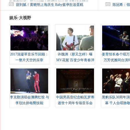
马蓉离婚后，砸1000万人民币给媒体要求删掉这照片
10
10
甜到腻！黄晓明上海庆生 Baby挺孕肚送蛋糕
陈冠希：假
娱乐·大视野
2017混凝草音乐节回顾：
许魏洲《那又怎样》曝
姜育恒长春个唱万
一整片天空的乐章
MV花絮 百变少年青春洋
万芳优雅同台演
溢
李克勤演唱会沸腾红馆 与
中国男高音纪念帕瓦罗蒂
黑豹乐队30周年
李玟比拼电臀技能
逝世十周年专场音乐会
幕 千人合唱致